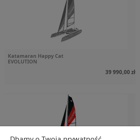
Katamaran Happy Cat
EVOLUTION
39 990,00 zł
Dbamy o Twoją prywatność