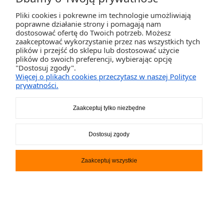
Pliki cookies i pokrewne im technologie umożliwiają
poprawne działanie strony i pomagają nam
dostosować ofertę do Twoich potrzeb. Możesz
Katamaran Happy Cat NEO
zaakceptować wykorzystanie przez nas wszystkich tych
plików i przejść do sklepu lub dostosować użycie
plików do swoich preferencji, wybierając opcję
35 490,00 zł
"Dostosuj zgody".
Więcej o plikach cookies przeczytasz w naszej Polityce
prywatności.
DO KOSZYKA
Zaakceptuj tylko niezbędne
Dostosuj zgody
Zaakceptuj wszystkie