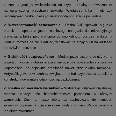
złożeniu zajmują niewiele miejsca, co czyni je idealnym rozwiązaniem
na ograniczonej przestrzeni pokładu. Wystarczy kilka minut, aby
napompować deskę i cieszyć się swobodą poruszania po wodzie.
✔
Wszechstronność zastosowania
– Deska SUP sprawdzi się jako
środek transportu z jachtu na brzeg, narzędzie do rekreacyjnego
pływania, a także jako platforma do snorkelingu, jogi czy relaksu na
wodzie. Możesz na niej siedzieć, wiosłować na stojąco lub nawet leżeć
i podziwiać otoczenie.
✔
Stabilność i bezpieczeństwo
– Modele przeznaczone do użytku na
otwartych wodach charakteryzują się szeroką powierzchnią i wysoką
wypornością, co zapewnia stabilność nawet przy lekkim falowaniu.
Antypoślizgowa powierzchnia zwiększa komfort użytkowania, a solidna
konstrukcja gwarantuje odporność na uszkodzenia.
✔
Idealna do morskich warunków
– Wybierając odpowiednią deskę,
możesz cieszyć się bezproblemowym pływaniem w różnych
warunkach. Deski z naszej oferty są dostosowane do morskich
akwenów, odporne na działanie słonej wody i promieni UV, co zapewnia
ich długą żywotność.