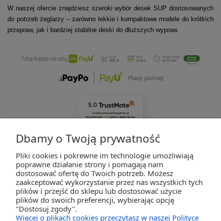
W naszej ofercie znajdziesz szeroki wybór desek SUP dostosowanych
do potrzeb żeglarzy – zarówno lekkie i kompaktowe modele do krótkich
przepraw, jak i bardziej stabilne deski do dłuższych wypraw.
5.0
Średnia ocena activegames.pl
Na podstawie
327
opinii
z całego okresu
Zobacz opinie
Dbamy o Twoją prywatność
Pliki cookies i pokrewne im technologie umożliwiają
ZAKUPY
poprawne działanie strony i pomagają nam
dostosować ofertę do Twoich potrzeb. Możesz
zaakceptować wykorzystanie przez nas wszystkich tych
POMOC
plików i przejść do sklepu lub dostosować użycie
plików do swoich preferencji, wybierając opcję
"Dostosuj zgody".
MOJE KONTO
Więcej o plikach cookies przeczytasz w naszej Polityce