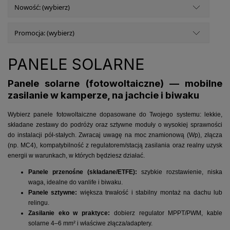
Nowość: (wybierz)
Promocja: (wybierz)
PANELE SOLARNE
Panele solarne (fotowoltaiczne) — mobilne
zasilanie w kamperze, na jachcie i biwaku
Wybierz panele fotowoltaiczne dopasowane do Twojego systemu: lekkie,
składane zestawy do podróży oraz sztywne moduły o wysokiej sprawności
do instalacji pół-stałych. Zwracaj uwagę na moc znamionową (Wp), złącza
(np. MC4), kompatybilność z regulatorem/stacją zasilania oraz realny uzysk
energii w warunkach, w których będziesz działać.
Panele przenośne (składane/ETFE):
szybkie rozstawienie, niska
waga, idealne do vanlife i biwaku.
Panele sztywne:
większa trwałość i stabilny montaż na dachu lub
relingu.
Zasilanie eko w praktyce:
dobierz regulator MPPT/PWM, kable
solarne 4–6 mm² i właściwe złącza/adaptery.