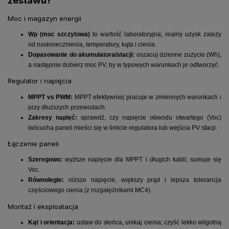
zestawu?
Moc i magazyn energii
Wp (moc szczytowa)
to wartość laboratoryjna; realny uzysk zależy
od nasłonecznienia, temperatury, kąta i cienia.
Dopasowanie do akumulatora/stacji:
oszacuj dzienne zużycie (Wh),
a następnie dobierz moc PV, by w typowych warunkach je odtworzyć.
Regulator i napięcia
MPPT vs PWM:
MPPT efektywniej pracuje w zmiennych warunkach i
przy dłuższych przewodach.
Zakresy napięć:
sprawdź, czy napięcie obwodu otwartego (Voc)
łańcucha paneli mieści się w limicie regulatora lub wejścia PV stacji.
Łączenie paneli
Szeregowo:
wyższe napięcie dla MPPT i długich kabli; sumuje się
Voc.
Równolegle:
niższe napięcie, większy prąd i lepsza tolerancja
częściowego cienia (z rozgałęźnikami MC4).
Montaż i eksploatacja
Kąt i orientacja:
ustaw do słońca, unikaj cienia; czyść lekko wilgotną