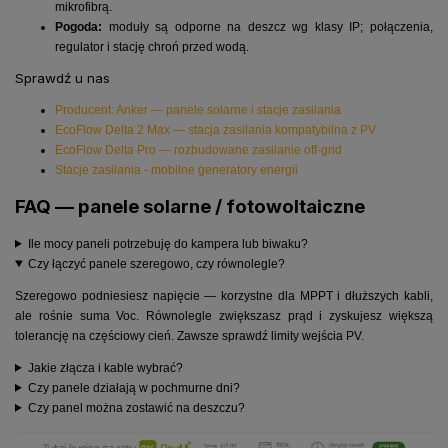
mikrofibrą.
Pogoda:
moduły są odporne na deszcz wg klasy IP; połączenia,
regulator i stację chroń przed wodą.
Sprawdź u nas
Producent: Anker — panele solarne i stacje zasilania
EcoFlow Delta 2 Max — stacja zasilania kompatybilna z PV
EcoFlow Delta Pro — rozbudowane zasilanie off-grid
Stacje zasilania - mobilne generatory energii
FAQ — panele solarne / fotowoltaiczne
Ile mocy paneli potrzebuję do kampera lub biwaku?
Czy łączyć panele szeregowo, czy równolegle?
Szeregowo podniesiesz napięcie — korzystne dla MPPT i dłuższych kabli,
ale rośnie suma Voc. Równolegle zwiększasz prąd i zyskujesz większą
tolerancję na częściowy cień. Zawsze sprawdź limity wejścia PV.
Jakie złącza i kable wybrać?
Czy panele działają w pochmurne dni?
Czy panel można zostawić na deszczu?