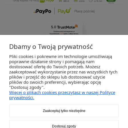
5.0
Średnia ocena activegames.pl
Na podstawie
327
opinii
z całego okresu
Zobacz opinie
Dbamy o Twoją prywatność
Pliki cookies i pokrewne im technologie umożliwiają
ZAKUPY
poprawne działanie strony i pomagają nam
dostosować ofertę do Twoich potrzeb. Możesz
zaakceptować wykorzystanie przez nas wszystkich tych
POMOC
plików i przejść do sklepu lub dostosować użycie
plików do swoich preferencji, wybierając opcję
"Dostosuj zgody".
MOJE KONTO
Więcej o plikach cookies przeczytasz w naszej Polityce
prywatności.
INFORMACJE
Zaakceptuj tylko niezbędne
2K-Invest Sp. j. Ul. Św. Wojciecha 60, 41-922 Radzionków, śląskie NIP: 645-241-94-33
Dostosuj zgody