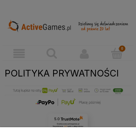
POLITYKA PRYWATNOŚCI
5.0
Średnia ocena activegames.pl
Na podstawie
327
opinii
z całego okresu
Zobacz opinie