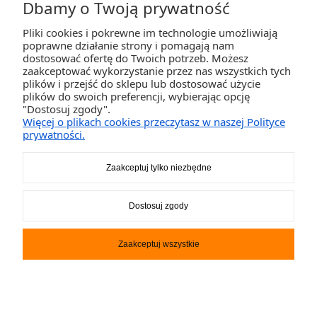
Dbamy o Twoją prywatność
Pliki cookies i pokrewne im technologie umożliwiają
ZAKUPY
poprawne działanie strony i pomagają nam
dostosować ofertę do Twoich potrzeb. Możesz
zaakceptować wykorzystanie przez nas wszystkich tych
POMOC
plików i przejść do sklepu lub dostosować użycie
plików do swoich preferencji, wybierając opcję
"Dostosuj zgody".
MOJE KONTO
Więcej o plikach cookies przeczytasz w naszej Polityce
prywatności.
INFORMACJE
Zaakceptuj tylko niezbędne
2K-Invest Sp. j. Ul. Św. Wojciecha 60, 41-922 Radzionków, śląskie NIP: 645-241-94-33
Dostosuj zgody
REGON: 240545854
Napisz
sklep@activegames.pl
lub zadzwoń
+48796521697
Zaakceptuj wszystkie
Pokaż pełną wersję strony