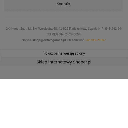
Kontakt
2K-Invest Sp. j. Ul. Św. Wojciecha 60, 41-922 Radzionków, śląskie NIP: 645-241-94-
33 REGON: 240545854
Napisz
sklep@activegames.pl
lub zadzwoń
+48796521697
Pokaż pełną wersję strony
Sklep internetowy Shoper.pl