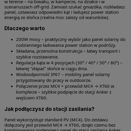
w terenie – na biwaku, w kamperze, na działce i w
scenariuszach off-grid. Zamiast szukać gniazdka, rozkładasz
panel, ustawiasz odpowiedni kąt i ładujesz power station
energią ze słońca (realna moc zależy od warunków).
Dlaczego warto
200W mocy – praktyczny wybór jako panel solarny do
codziennego ładowania power station w podróży.
Składana, przenośna konstrukcja – łatwy transport i
szybkie rozstawienie.
Regulacja kąta w 4 pozycjach (30° / 40° / 50° / 80°) –
łatwiej “złapać” słońce w ciągu dnia.
Wodoodporność IP67 – mobilny panel solarny
przygotowany do pracy w outdoorze.
Połączenie przez MC4 + przewód MC4 → XT60 w
komplecie – szybkie podpięcie do stacji Anker z
wejściem XT60.
Jak podłączysz do stacji zasilania?
Panel wykorzystuje standard PV (MC4). Do zestawu
dołączony jest przewód MC4 → XT60, dzięki czemu bez
kombinowania podepniesz panel do stacji zasilania Anker,