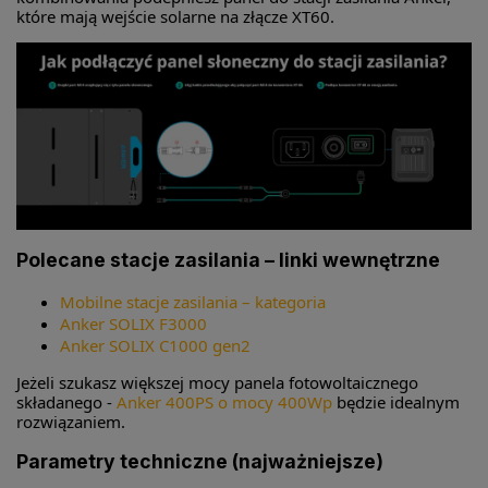
które mają wejście solarne na złącze XT60.
Polecane stacje zasilania – linki wewnętrzne
Mobilne stacje zasilania – kategoria
Anker SOLIX F3000
Anker SOLIX C1000 gen2
Jeżeli szukasz większej mocy panela fotowoltaicznego
składanego -
Anker 400PS o mocy 400Wp
będzie idealnym
rozwiązaniem.
Parametry techniczne (najważniejsze)