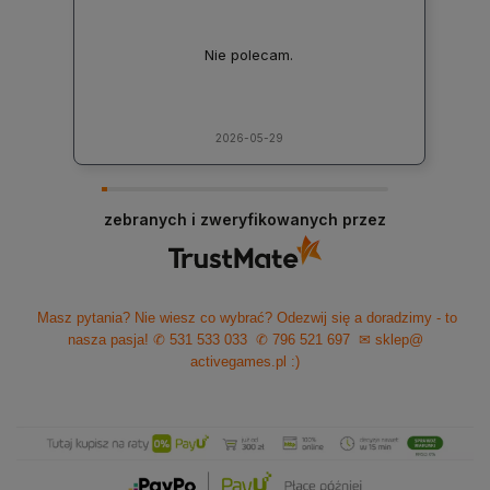
Nie polecam.
2026-05-29
zebranych i zweryfikowanych przez
Masz pytania? Nie wiesz co wybrać? Odezwij się a doradzimy - to
nasza pasja!
✆ 531 533 033
✆ 796 521 697
✉ sklep@
activegames.pl
:)