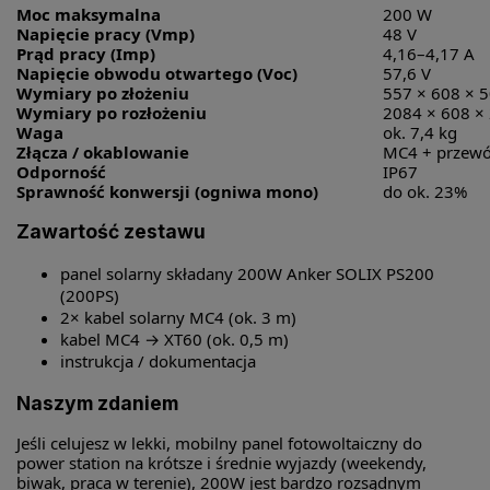
Moc maksymalna
200 W
Napięcie pracy (Vmp)
48 V
Prąd pracy (Imp)
4,16–4,17 A
Napięcie obwodu otwartego (Voc)
57,6 V
Wymiary po złożeniu
557 × 608 × 
Wymiary po rozłożeniu
2084 × 608 ×
Waga
ok. 7,4 kg
Złącza / okablowanie
MC4 + przewód
Odporność
IP67
Sprawność konwersji (ogniwa mono)
do ok. 23%
Zawartość zestawu
panel solarny składany 200W Anker SOLIX PS200
(200PS)
2× kabel solarny MC4 (ok. 3 m)
kabel MC4 → XT60 (ok. 0,5 m)
instrukcja / dokumentacja
Naszym zdaniem
Jeśli celujesz w lekki, mobilny panel fotowoltaiczny do
power station na krótsze i średnie wyjazdy (weekendy,
biwak, praca w terenie), 200W jest bardzo rozsądnym