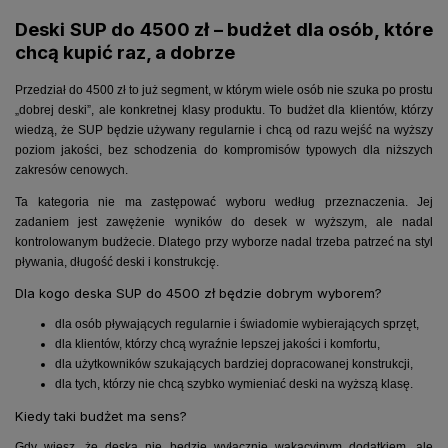
Deski SUP do 4500 zł – budżet dla osób, które
chcą kupić raz, a dobrze
Przedział do 4500 zł to już segment, w którym wiele osób nie szuka po prostu
„dobrej deski”, ale konkretnej klasy produktu. To budżet dla klientów, którzy
wiedzą, że SUP będzie używany regularnie i chcą od razu wejść na wyższy
poziom jakości, bez schodzenia do kompromisów typowych dla niższych
zakresów cenowych.
Ta kategoria nie ma zastępować wyboru według przeznaczenia. Jej
zadaniem jest zawężenie wyników do desek w wyższym, ale nadal
kontrolowanym budżecie. Dlatego przy wyborze nadal trzeba patrzeć na styl
pływania, długość deski i konstrukcję.
Dla kogo deska SUP do 4500 zł będzie dobrym wyborem?
dla osób pływających regularnie i świadomie wybierających sprzęt,
dla klientów, którzy chcą wyraźnie lepszej jakości i komfortu,
dla użytkowników szukających bardziej dopracowanej konstrukcji,
dla tych, którzy nie chcą szybko wymieniać deski na wyższą klasę.
Kiedy taki budżet ma sens?
Gdy wiesz, że deska nie będzie wyłącznie wakacyjnym dodatkiem, ale