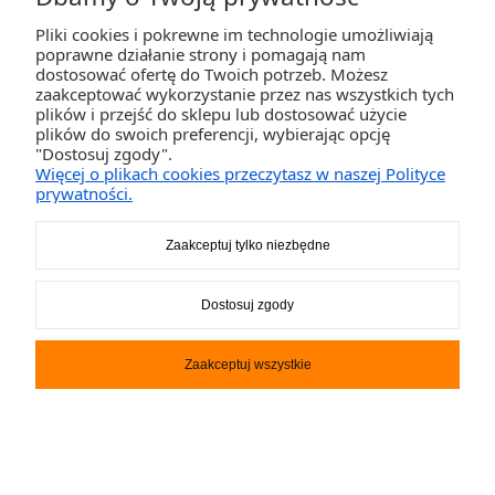
Najczęściej zadawane pytania
Pliki cookies i pokrewne im technologie umożliwiają
Czy deska SUP do 4500 zł to już segment premium?
poprawne działanie strony i pomagają nam
Czy w tym budżecie warto wybierać deskę pod konkretny styl pływania?
dostosować ofertę do Twoich potrzeb. Możesz
Czy dopłata z 3500 zł do 4500 zł ma sens?
zaakceptować wykorzystanie przez nas wszystkich tych
Kiedy warto porównać też deski do 5500 zł?
plików i przejść do sklepu lub dostosować użycie
plików do swoich preferencji, wybierając opcję
"Dostosuj zgody".
Więcej o plikach cookies przeczytasz w naszej Polityce
prywatności.
Zaakceptuj tylko niezbędne
5.0
Średnia ocena activegames.pl
Na podstawie
327
opinii
z całego okresu
Dostosuj zgody
Zobacz opinie
Zaakceptuj wszystkie
ZAKUPY
POMOC
MOJE KONTO