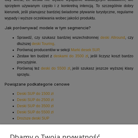
sprzętem używanym często i z konkretną intencją. To szczególnie dobry
kierunek, jeśli planujesz bardziej świadome pływanie turystyczne, regularne
wypady i wyższe oczekiwania wobec jakości produktu.
Jak porównywać modele w tym segmencie?
Sprawdź, czy szukasz bardziej wszechstronnej
deski Allround
, czy
dłuższej
deski Touring
.
Porównaj producentów w sekcji
Marki desek SUP
.
Zestaw ten budżet z
deskami do 3500 zł
, jeśli liczysz koszt bardzo
precyzyjnie.
Porównaj też
deski do 5500 zł
, jeśli szukasz jeszcze wyższej klasy
sprzętu.
Powiązane podkategorie cenowe
Deski SUP do 1500 zł
Deski SUP do 2500 zł
Deski SUP do 3500 zł
Deski SUP do 5500 zł
Droższe deski SUP
Najczęściej zadawane pytania
Dbamy o Twoją prywatność