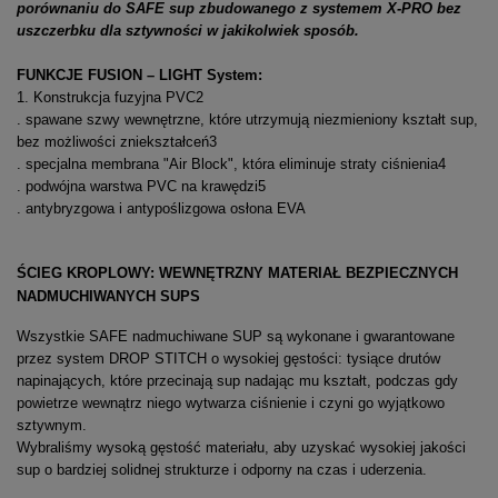
porównaniu do SAFE sup zbudowanego z systemem X-PRO bez
uszczerbku dla sztywności w jakikolwiek sposób.
FUNKCJE FUSION – LIGHT System:
1. Konstrukcja fuzyjna PVC2
. spawane szwy wewnętrzne, które utrzymują niezmieniony kształt sup,
bez możliwości zniekształceń3
. specjalna membrana "Air Block", która eliminuje straty ciśnienia4
. podwójna warstwa PVC na krawędzi5
. antybryzgowa i antypoślizgowa osłona EVA
ŚCIEG KROPLOWY: WEWNĘTRZNY MATERIAŁ BEZPIECZNYCH
NADMUCHIWANYCH SUPS
Wszystkie SAFE nadmuchiwane SUP są wykonane i gwarantowane
przez system DROP STITCH o wysokiej gęstości: tysiące drutów
napinających, które przecinają sup nadając mu kształt, podczas gdy
powietrze wewnątrz niego wytwarza ciśnienie i czyni go wyjątkowo
sztywnym.
Wybraliśmy wysoką gęstość materiału, aby uzyskać wysokiej jakości
sup o bardziej solidnej strukturze i odporny na czas i uderzenia.