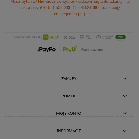
Masz pytania? Nie wiesz co wybrać? Odezwij się a doradzimy - to
nasza pasja!
✆ 531 533 033
✆ 796 521 697
✉ sklep@
activegames.pl
:)
ZAKUPY
POMOC
MOJE KONTO
INFORMACJE