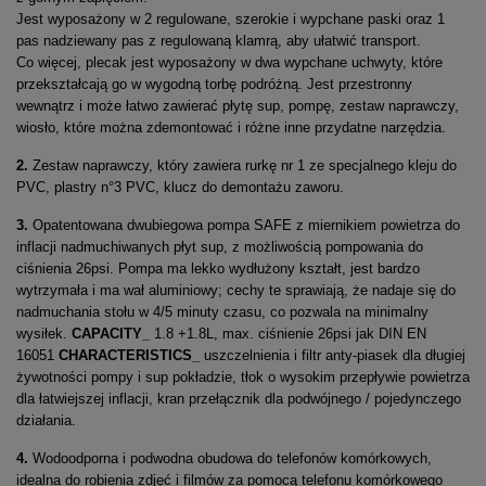
Jest wyposażony w 2 regulowane, szerokie i wypchane paski oraz 1
pas nadziewany pas z regulowaną klamrą, aby ułatwić transport.
Co więcej, plecak jest wyposażony w dwa wypchane uchwyty, które
przekształcają go w wygodną torbę podróżną. Jest przestronny
wewnątrz i może łatwo zawierać płytę sup, pompę, zestaw naprawczy,
wiosło, które można zdemontować i różne inne przydatne narzędzia.
2.
Zestaw naprawczy, który zawiera rurkę nr 1 ze specjalnego kleju do
PVC, plastry n°3 PVC, klucz do demontażu zaworu.
3.
Opatentowana dwubiegowa pompa SAFE z miernikiem powietrza do
inflacji nadmuchiwanych płyt sup, z możliwością pompowania do
ciśnienia 26psi. Pompa ma lekko wydłużony kształt, jest bardzo
wytrzymała i ma wał aluminiowy; cechy te sprawiają, że nadaje się do
nadmuchania stołu w 4/5 minuty czasu, co pozwala na minimalny
wysiłek.
CAPACITY_
1.8 +1.8L, max. ciśnienie 26psi jak DIN EN
16051
CHARACTERISTICS_
uszczelnienia i filtr anty-piasek dla długiej
żywotności pompy i sup pokładzie, tłok o wysokim przepływie powietrza
dla łatwiejszej inflacji, kran przełącznik dla podwójnego / pojedynczego
działania.
4.
Wodoodporna i podwodna obudowa do telefonów komórkowych,
idealna do robienia zdjęć i filmów za pomocą telefonu komórkowego