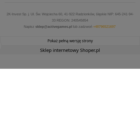
2K-Invest Sp. j. Ul. Św. Wojciecha 60, 41-922 Radzionków, śląskie NIP: 645-241-94-
33 REGON: 240545854
Napisz
sklep@activegames.pl
lub zadzwoń
+48796521697
Pokaż pełną wersję strony
Sklep internetowy Shoper.pl