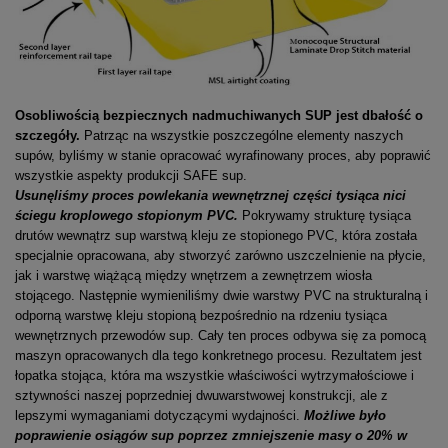
Osobliwością bezpiecznych nadmuchiwanych SUP jest dbałość o
szczegóły.
Patrząc na wszystkie poszczególne elementy naszych
supów, byliśmy w stanie opracować wyrafinowany proces, aby poprawić
wszystkie aspekty produkcji SAFE sup.
Usunęliśmy proces powlekania wewnętrznej części tysiąca nici
ściegu kroplowego stopionym PVC.
Pokrywamy strukturę tysiąca
drutów wewnątrz sup warstwą kleju ze stopionego PVC, która została
specjalnie opracowana, aby stworzyć zarówno uszczelnienie na płycie,
jak i warstwę wiążącą między wnętrzem a zewnętrzem wiosła
stojącego. Następnie wymieniliśmy dwie warstwy PVC na strukturalną i
odporną warstwę kleju stopioną bezpośrednio na rdzeniu tysiąca
wewnętrznych przewodów sup. Cały ten proces odbywa się za pomocą
maszyn opracowanych dla tego konkretnego procesu. Rezultatem jest
łopatka stojąca, która ma wszystkie właściwości wytrzymałościowe i
sztywności naszej poprzedniej dwuwarstwowej konstrukcji, ale z
lepszymi wymaganiami dotyczącymi wydajności.
Możliwe było
poprawienie osiągów sup poprzez zmniejszenie masy o 20% w