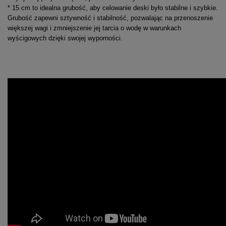
* 15 cm to idealna grubość, aby celowanie deski było stabilne i szybkie.
Grubość zapewni sztywność i stabilność, pozwalając na przenoszenie
większej wagi i zmniejszenie jej tarcia o wodę w warunkach
wyścigowych dzięki swojej wyporności.