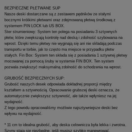
BEZPIECZNE PŁETWANE SUP
Nasze deski dostarczane są z zestawem pędników ze stałymi
bocznymi krótkimi płetwami oraz zdejmowaną płetwą środkową z
systemem PIN LOCK lub US BOX.
Ster strumieniowy: System ten polega na posiadaniu 3 sztywnych
płetw, które zwiększają kontrolę nad deską i zdolność szybowania na
wprost. Dzięki temu płetwy nie wyginają się ani nie składają podczas
transportu w torbie, jak to często ma miejsce w przypadku płetw
stałych. Fin Box: System ten składa się z posiadania 1 sztywnej płetwy
mocowanej za pomocą śruby w systemie FIN BOX. Ten system
pozwala zwiększyć maksymalną zdolność do schodzenia na wprost.
GRUBOŚĆ BEZPIECZNYCH SUP:
Grubość naszych desek odpowiada dokładnej proporcji między
kształtem a sztywnością. Opracowanie grubszej deski oznacza, że
automatycznie zwiększysz sztywność, ale także wpłyniesz na jej
wydajność.
Z tego powodu opracowaliśmy możliwie najsztywniejsze deski bez
wpływu na wydajność.
* 11 cm to idealna grubość, aby deska celownicza była lekka i zwrotna.
Szyny stają się niezbędne, jeśli musisz szybko manewrować.