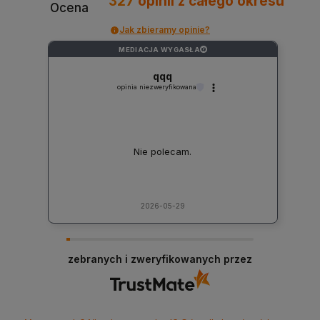
327
opinii
z całego okresu
Ocena
Jak zbieramy opinie?
MEDIACJA WYGASŁA
?
qqq
opinia niezweryfikowana
Nie polecam.
2026-05-29
zebranych i zweryfikowanych przez