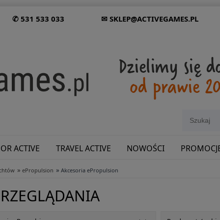
✆ 531 533 033
✉ SKLEP@ACTIVEGAMES.PL
OR ACTIVE
TRAVEL ACTIVE
NOWOŚCI
PROMOCJ
»
»
achtów
ePropulsion
Akcesoria ePropulsion
SHOWROOM: ODWIEDŹ NAS NA ŚLĄSKU!
PRZEGLĄDANIA