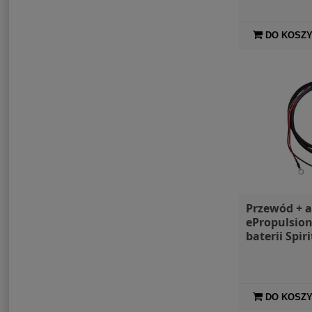
DO KOSZ
Przewód + 
ePropulsion
baterii Spiri
DO KOSZ