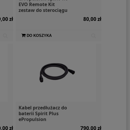
EVO Remote Kit
zestaw do sterociągu
,00 zł
80,00 zł
lka Mountain
SIGG Butelka X Moomin
Wodood
ed 1l
Lighthouse 0,6l
Dry B
DO KOSZYKA
109,00 zł
109,00 zł
Kabel przedłużacz do
baterii Spirit Plus
ePropulsion
,00 zł
790,00 zł