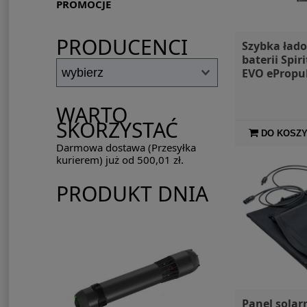
PROMOCJE
PRODUCENCI
Szybka ład
baterii Spiri
EVO ePropu
520W
WARTO
SKORZYSTAĆ
DO KOSZ
Darmowa dostawa (Przesyłka
kurierem) już od 500,01 zł.
PRODUKT DNIA
Panel solar