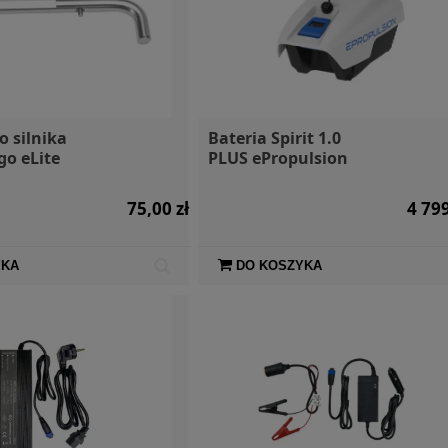
o silnika
Bateria Spirit 1.0
go eLite
PLUS ePropulsion
n
75,00 zł
4 799
YKA
DO KOSZYKA