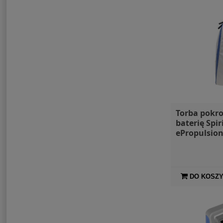
Torba pokr
baterię Spiri
ePropulsio
DO KOSZ