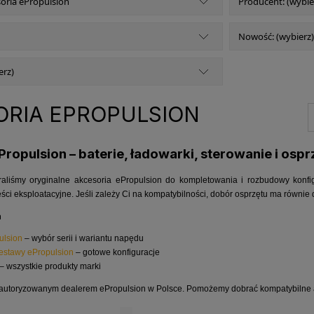
soria ePropulsion
Producent: (wybie
Nowość: (wybierz)
erz)
ORIA EPROPULSION
ropulsion – baterie, ładowarki, sterowanie i ospr
braliśmy oryginalne akcesoria ePropulsion do kompletowania i rozbudowy konfig
ci eksploatacyjne. Jeśli zależy Ci na kompatybilności, dobór osprzętu ma równie
a
ulsion
– wybór serii i wariantu napędu
estawy ePropulsion
– gotowe konfiguracje
– wszystkie produkty marki
t autoryzowanym dealerem ePropulsion w Polsce. Pomożemy dobrać kompatybilne a