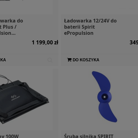
owarka do
Ładowarka 12/24V do
t Plus /
baterii Spirit
lsion
ePropulsion
1 199,00 zł
349
YKA
DO KOSZYKA
ny 100W
Śruba silnika SPIRIT