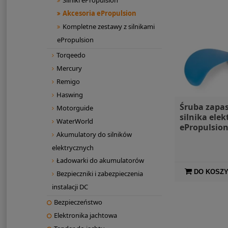
Silniki ePropulsion
Akcesoria ePropulsion
Kompletne zestawy z silnikami
ePropulsion
Torqeedo
Mercury
Remigo
Haswing
Śruba zapa
Motorguide
silnika ele
WaterWorld
ePropulsion
Akumulatory do silników
elektrycznych
Ładowarki do akumulatorów
DO KOSZ
Bezpieczniki i zabezpieczenia
instalacji DC
Bezpieczeństwo
Elektronika jachtowa