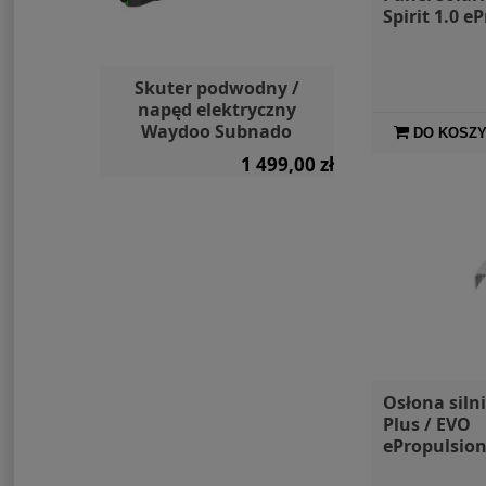
Spirit 1.0 e
w Aqua
Skuter podwodny /
Wodoodporna
25
napęd elektryczny
Dry Bag Aq
Waydoo Subnado
DO KOSZ
 099,00 zł
1 499,00 zł
a:
2 999,00 zł
Osłona silni
Plus / EVO
ePropulsio