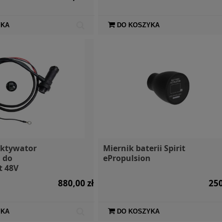
YKA
DO KOSZYKA
aktywator
Miernik baterii Spirit
 do
ePropulsion
t 48V
880,00 zł
250
YKA
DO KOSZYKA