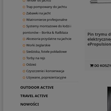
Tender do jachtu
Trap pompowany do jachtu
Zabawki na jacht
Wiatromierze profesjonalne
Systemy montażowe do łodzi i
pontonów – Borika & Railblaza
Pin trymu d
elektryczne
Akcesoria przydatne na jachcie
ePropulsio
Worki żeglarskie
Siedziska, fotele pokładowe
Torby na rejs
Odzież
DO KOSZ
Czyszczenie i konserwacja
Używane, poprezentacyjne
OUTDOOR ACTIVE
TRAVEL ACTIVE
NOWOŚCI