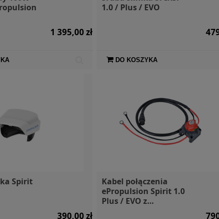
Propulsion
1.0 / Plus / EVO
1 395,00 zł
479
 torba 2l
Silnik elektryczny
SIGG Bute
ua Marina
Mercury Avator 7.5e
R
YKA
DO KOSZYKA
65,00 zł
16 500,00 zł
ka Spirit
Kabel połączenia
ePropulsion Spirit 1.0
n
Plus / EVO z
akumulatorem
390,00 zł
790