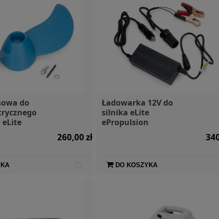
sowa do
Ładowarka 12V do
ktrycznego
silnika eLite
 eLite
ePropulsion
260,00 zł
340
YKA
DO KOSZYKA