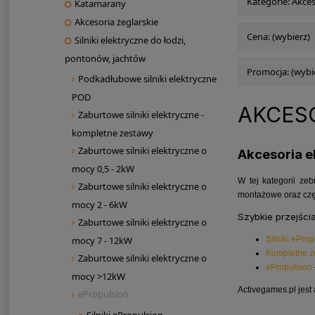
Kategorie: Akce
Katamarany
Akcesoria żeglarskie
Cena: (wybierz)
Silniki elektryczne do łodzi,
pontonów, jachtów
Promocja: (wybi
Podkadłubowe silniki elektryczne
POD
AKCES
Zaburtowe silniki elektryczne -
kompletne zestawy
Zaburtowe silniki elektryczne o
Akcesoria eP
mocy 0,5 - 2kW
W tej kategorii ze
Zaburtowe silniki elektryczne o
montażowe oraz częś
mocy 2 - 6kW
Szybkie przejści
Zaburtowe silniki elektryczne o
Silniki eProp
mocy 7 - 12kW
Kompletne z
Zaburtowe silniki elektryczne o
ePropulsion
mocy >12kW
Activegames.pl jes
ePropulsion