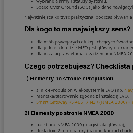
wybrane alarmy i statusy systemu,
Speed Over Ground (SOG) jako dane nawigacyj
Najważniejsza korzyść praktyczna: podczas pływania
Dla kogo to ma największy sens?
dla osób pływających dłużej i chcących świadom
dla jednostek, gdzie MFD jest głównym ekranem
dla instalacji z wieloma urządzeniami NMEA 200
Czego potrzebujesz? Checklista
1) Elementy po stronie ePropulsion
silnik ePropulsion w ekosystemie EVO (np.
Nav
manetka/sterowanie zgodne z instalacją EVO,
Smart Gateway RS-485 → N2K (NMEA 2000) – 
2) Elementy po stronie NMEA 2000
backbone NMEA 2000 (magistrala główna),
dokładnie 2 terminatory (na obu końcach back