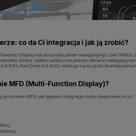
ze: co da Ci integracja i jak ją zrobić?
ti-Function Display lub po prostu ploter nawigacyjny) i sieć NMEA 
ametry silnika i baterii widzisz na jednym ekranie nawigacyjnym
y 6.0 EVO, Pod Drive 6.0 EVO) realizuje się to przez bramkę k
ie MFD (Multi-Function Display)?
ji po stronie MFD, ale typowo integracja może obejmować m.in.:
tecz),
stemie),