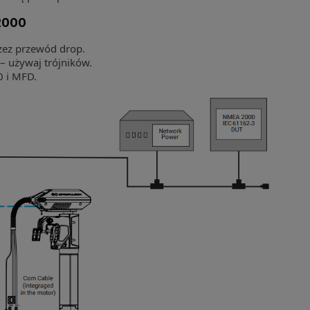
2000
zez przewód drop.
– używaj trójników.
0 i MFD.