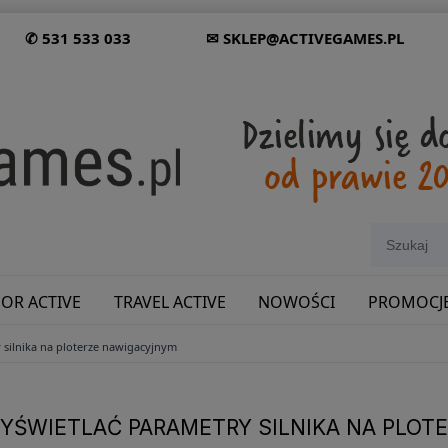
✆ 531 533 033
✉ SKLEP@ACTIVEGAMES.PL
OR ACTIVE
TRAVEL ACTIVE
NOWOŚCI
PROMOCJ
 silnika na ploterze nawigacyjnym
SHOWROOM: ODWIEDŹ NAS NA ŚLĄSKU!
WYŚWIETLAĆ PARAMETRY SILNIKA NA PLO