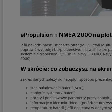
ePropulsion + NMEA 2000 na ploter
Jeśli na łodzi masz już chartplotter (MFD - czyli Mul
poprawić wygodę i bezpieczeństwo: najważniejsze par
systemie ePropulsion EVO (m.in. Navy 3.0 EVO, Nav
2000).
W skrócie: co zobaczysz na ekran
Zakres danych zależy od napędu i sposobu prezentac
stan naładowania baterii (SOC),
napięcie systemu / baterii,
obroty i podstawowe parametry pracy napędu,
informacje o kierunku/biegu (przód/neutral/ws
temperaturę baterii (jeśli dostępna w danym sy