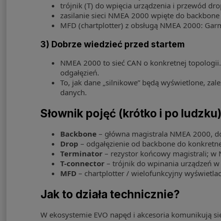
trójnik (T) do wpięcia urządzenia i przewód dro
zasilanie sieci NMEA 2000 wpięte do backbone 
MFD (chartplotter) z obsługą NMEA 2000: Garmi
3) Dobrze wiedzieć przed startem
NMEA 2000 to sieć CAN o konkretnej topologii
odgałęzień.
To, jak dane „silnikowe” będą wyświetlone, za
danych.
Słownik pojęć (krótko i po ludzku
Backbone
– główna magistrala NMEA 2000, do kt
Drop
– odgałęzienie od backbone do konkretneg
Terminator
– rezystor końcowy magistrali; 
T-connector
– trójnik do wpinania urządzeń w
MFD
– chartplotter / wielofunkcyjny wyświetlacz
Jak to działa technicznie?
W ekosystemie EVO napęd i akcesoria komunikują się 