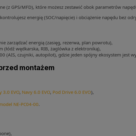
ne (z GPS/MFD), które możesz zestawić obok parametrów napęd
 kontrolujesz energię (SOC/napięcie) i obciążenie napędu bez o
ie zarządzać energią (zasięg, rezerwa, plan powrotu),
 (łódź wędkarska, RIB, żaglówka z elektroniką),
0 (AIS, czujniki, autopilot), gdzie jeden spójny ekosystem jest 
 przed montażem
y 3.0 EVO
,
Navy 6.0 EVO
,
Pod Drive 6.0 EVO
),
model NE-PC04-00
.
bone),