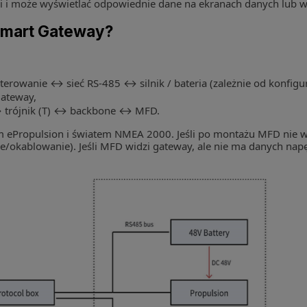
ci i może wyświetlać odpowiednie dane na ekranach danych lub 
Smart Gateway?
terowanie ↔ sieć RS-485 ↔ silnik / bateria (zależnie od konfigur
ateway,
 trójnik (T) ↔ backbone ↔ MFD.
ePropulsion i światem NMEA 2000. Jeśli po montażu MFD nie wid
nie/okablowanie). Jeśli MFD widzi gateway, ale nie ma danych na