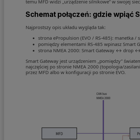
temu MFD widzi „urządzenie silnikowe” w swojej sie
Schemat połączeń: gdzie wpiąć 
Najprostszy opis układu wygląda tak:
strona ePropulsion (EVO / RS-485): manetka / s
pomiędzy elementami RS-485 wpinasz Smart G
strona NMEA 2000: Smart Gateway ↔ drop ↔
Smart Gateway jest urządzeniem „pomiędzy” światem 
najczęściej po stronie NMEA 2000 (topologia/zasila
przez MFD albo w konfiguracji po stronie EVO.