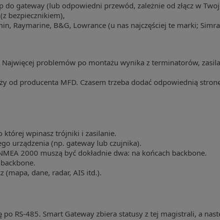
p do gateway (lub odpowiedni przewód, zależnie od złącz w Twojej
(z bezpiecznikiem),
n, Raymarine, B&G, Lowrance (u nas najczęściej te marki; Simrad
. Najwięcej problemów po montażu wynika z terminatorów, zasil
leży od producenta MFD. Czasem trzeba dodać odpowiednią stronę
)
órej wpinasz trójniki i zasilanie.
o urządzenia (np. gateway lub czujnika).
w NMEA 2000 muszą być dokładnie dwa: na końcach backbone.
 backbone.
 (mapa, dane, radar, AIS itd.).
po RS-485. Smart Gateway zbiera statusy z tej magistrali, a nast