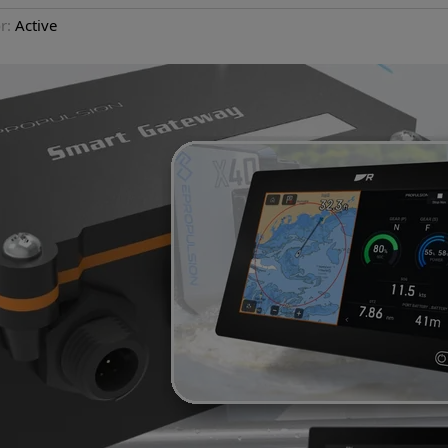
r:
Active