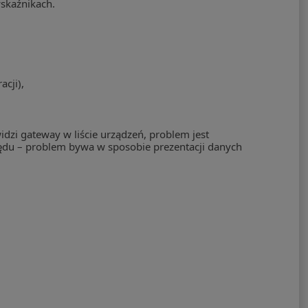
wskaźnikach.
acji),
zi gateway w liście urządzeń, problem jest
pędu – problem bywa w sposobie prezentacji danych