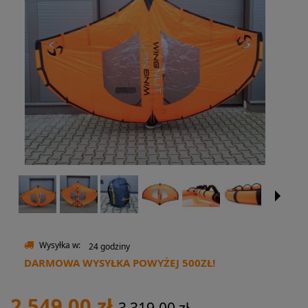
Wysyłka w:
24 godziny
DARMOWA WYSYŁKA POWYŻEJ 500ZŁ!
2 549,00 zł
3 319,00 zł