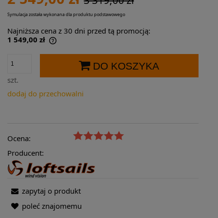
Symulacja została wykonana dla produktu podstawowego
Najniższa cena z 30 dni przed tą promocją:
1 549,00 zł
Jeżeli produkt jest sprzedawany krócej niż
30 dni, wyświetlana jest najniższa cena od
DO KOSZYKA
momentu, kiedy produkt pojawił się w
sprzedaży.
szt.
dodaj do przechowalni
Ocena:
Producent:
zapytaj o produkt
poleć znajomemu