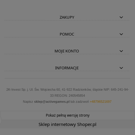
ZAKUPY
POMOC
MOJE KONTO
INFORMACJE
2K-Invest Sp. j. Ul. Św. Wojciecha 60, 41-922 Radzionków, śląskie NIP: 645-241-94-
33 REGON: 240545854
Napisz
sklep@activegames.pl
lub zadzwoń
+48796521697
Pokaż pełną wersję strony
Sklep internetowy Shoper.pl