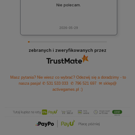
Nie polecam.
2026-05-29
zebranych i zweryfikowanych przez
Masz pytania? Nie wiesz co wybrać? Odezwij się a doradzimy - to
nasza pasja!
✆ 531 533 033
✆ 796 521 697
✉ sklep@
activegames.pl
:)