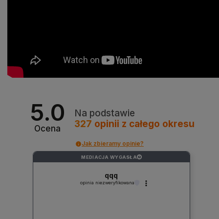
5.0
Na podstawie
327
opinii
z całego okresu
Ocena
Jak zbieramy opinie?
MEDIACJA WYGASŁA
?
qqq
opinia niezweryfikowana