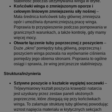
stabilność podczas utrzymywania winga w dryfie.
Końcówki winga o zmniejszonym oporze i
celowym liniowym zmniejszeniu siły nośnej
–
Mała średnica końcówek tuby głównej zmniejsza
opór i umożliwia dynamiczniejszą pracę winga.
Poprawia to przyspieszenie podczas pompowania w
granicznych warunkach, a także kontrolę, gdy mamy
więcej mocy.
Otwarte łączenie tuby poprzecznej z poszyciem
–
Duże „okno” pomiędzy tubą główną, poprzeczną i
poszyciem winga pozwala na wyrównanie ciśnienia
pomiędzy jego obiema stronami. Poprawia to ogólne
osiągi i sprawia, że wing jest jeszcze stabilniejszy.
Struktura/inżynieria
Sztywne poszycie o kształcie wygiętej soczewki
–
Trójwymiarowy kształt poszycia krawędzi natarcia
jest uzyskany przez zestaw paneli ułożonych
poprzecznie, które zbiegają się przy końcówkach
winga. To załamuje strukturę tuby głównej powodując
wzrost napięcia materiału w krytycznych sekcjach