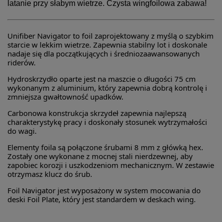
latanie przy słabym wietrze. Czysta wingfoilowa zabawa!
Unifiber Navigator to foil zaprojektowany z myślą o szybkim
starcie w lekkim wietrze. Zapewnia stabilny lot i doskonale
nadaje się dla początkujących i średniozaawansowanych
riderów.
Hydroskrzydło oparte jest na maszcie o długości 75 cm
wykonanym z aluminium, który zapewnia dobrą kontrolę i
zmniejsza gwałtowność upadków.
Carbonowa konstrukcja skrzydeł zapewnia najlepszą
charakterystykę pracy i doskonały stosunek wytrzymałości
do wagi.
Elementy foila są połączone śrubami 8 mm z główką hex.
Zostały one wykonane z mocnej stali nierdzewnej, aby
zapobiec korozji i uszkodzeniom mechanicznym. W zestawie
otrzymasz klucz do śrub.
Foil Navigator jest wyposażony w system mocowania do
deski Foil Plate, który jest standardem w deskach wing.