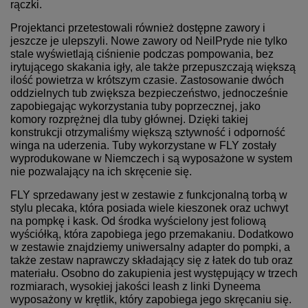
rączki.
Projektanci przetestowali również dostępne zawory i
jeszcze je ulepszyli. Nowe zawory od NeilPryde nie tylko
stale wyświetlają ciśnienie podczas pompowania, bez
irytującego skakania igły, ale także przepuszczają większą
ilość powietrza w krótszym czasie. Zastosowanie dwóch
oddzielnych tub zwiększa bezpieczeństwo, jednocześnie
zapobiegając wykorzystania tuby poprzecznej, jako
komory rozprężnej dla tuby głównej. Dzięki takiej
konstrukcji otrzymaliśmy większą sztywność i odporność
winga na uderzenia. Tuby wykorzystane w FLY zostały
wyprodukowane w Niemczech i są wyposażone w system
nie pozwalający na ich skręcenie się.
FLY sprzedawany jest w zestawie z funkcjonalną torbą w
stylu plecaka, która posiada wiele kieszonek oraz uchwyt
na pompkę i kask. Od środka wyścielony jest foliową
wyściółką, która zapobiega jego przemakaniu. Dodatkowo
w zestawie znajdziemy uniwersalny adapter do pompki, a
także zestaw naprawczy składający się z łatek do tub oraz
materiału. Osobno do zakupienia jest występujący w trzech
rozmiarach, wysokiej jakości leash z linki Dyneema
wyposażony w krętlik, który zapobiega jego skręcaniu się.