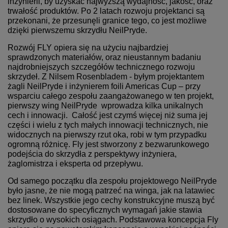
inżynierii, by uzyskać najwyższą wydajność, jakość, oraz
trwałość produktów. Po 2 latach rozwoju projektanci są
przekonani, że przesunęli granice tego, co jest możliwe
dzięki pierwszemu skrzydłu NeilPryde.
Rozwój FLY opiera się na użyciu najbardziej
sprawdzonych materiałów, oraz nieustannym badaniu
najdrobniejszych szczegółów technicznego rozwoju
skrzydeł. Z Nilsem Rosenbladem - byłym projektantem
żagli NeilPryde i inżynierem foili Americas Cup – przy
wsparciu całego zespołu zaangażowanego w ten projekt,
pierwszy wing NeilPryde wprowadza kilka unikalnych
cech i innowacji. Całość jest czymś więcej niż suma jej
części i wielu z tych małych innowacji technicznych, nie
widocznych na pierwszy rzut oka, robi w tym przypadku
ogromną różnicę. Fly jest stworzony z bezwarunkowego
podejścia do skrzydła z perspektywy inżyniera,
żaglomistrza i eksperta od przepływu.
Od samego początku dla zespołu projektowego NeilPryde
było jasne, że nie mogą patrzeć na winga, jak na latawiec
bez linek. Wszystkie jego cechy konstrukcyjne muszą być
dostosowane do specyficznych wymagań jakie stawia
skrzydło o wysokich osiągach. Podstawowa koncepcja Fly