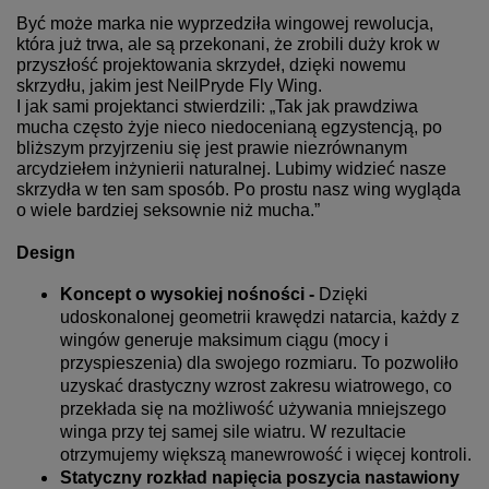
Być może marka nie wyprzedziła wingowej rewolucja,
która już trwa, ale są przekonani, że zrobili duży krok w
przyszłość projektowania skrzydeł, dzięki nowemu
skrzydłu, jakim jest NeilPryde Fly Wing.
I jak sami projektanci stwierdzili: „Tak jak prawdziwa
mucha często żyje nieco niedocenianą egzystencją, po
bliższym przyjrzeniu się jest prawie niezrównanym
arcydziełem inżynierii naturalnej. Lubimy widzieć nasze
skrzydła w ten sam sposób. Po prostu nasz wing wygląda
o wiele bardziej seksownie niż mucha.”
Design
Koncept o wysokiej nośności -
Dzięki
udoskonalonej geometrii krawędzi natarcia, każdy z
wingów generuje maksimum ciągu (mocy i
przyspieszenia) dla swojego rozmiaru. To pozwoliło
uzyskać drastyczny wzrost zakresu wiatrowego, co
przekłada się na możliwość używania mniejszego
winga przy tej samej sile wiatru. W rezultacie
otrzymujemy większą manewrowość i więcej kontroli.
Statyczny rozkład napięcia poszycia nastawiony