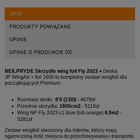
OPIS
PRODUKTY POWIĄZANE
OPINIE
OPINIE O PRODUKCIE (0)
NEILPRYDE Skrzydło wing foil Fly 2023 +
Deska
JP WingAir + foil 1600 to kompletny zestaw wingfoil dla
początkujących Premium
Rozmiary deski:
6'0 (130l) -
4679zł
Przednie skrzydła:
1600cm2
- 5119zł
Wing NP Fly 2023 c1 blue (lub orange)
6.0m2
-
5281zł
Zestaw wingfoil stworzony dla riderów, którzy mają
ogarniczoną ilość miejsca do przechowywania i transportu