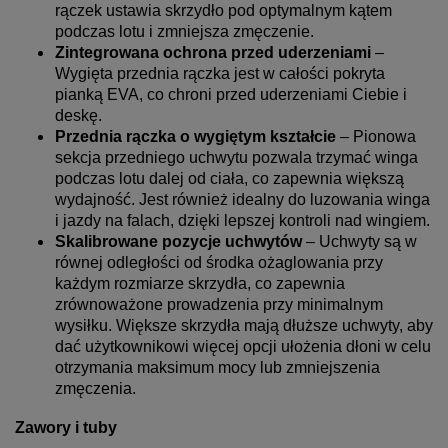
rączek ustawia skrzydło pod optymalnym kątem
podczas lotu i zmniejsza zmęczenie.
Zintegrowana ochrona przed uderzeniami
–
Wygięta przednia rączka jest w całości pokryta
pianką EVA, co chroni przed uderzeniami Ciebie i
deskę.
Przednia rączka o wygiętym kształcie
– Pionowa
sekcja przedniego uchwytu pozwala trzymać winga
podczas lotu dalej od ciała, co zapewnia większą
wydajność. Jest również idealny do luzowania winga
i jazdy na falach, dzięki lepszej kontroli nad wingiem.
Skalibrowane pozycje uchwytów
– Uchwyty są w
równej odległości od środka ożaglowania przy
każdym rozmiarze skrzydła, co zapewnia
zrównoważone prowadzenia przy minimalnym
wysiłku. Większe skrzydła mają dłuższe uchwyty, aby
dać użytkownikowi więcej opcji ułożenia dłoni w celu
otrzymania maksimum mocy lub zmniejszenia
zmęczenia.
Zawory i tuby