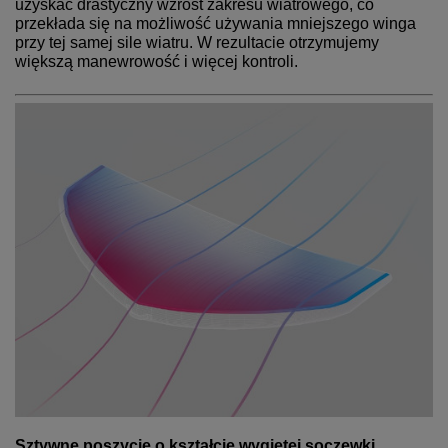
uzyskać drastyczny wzrost zakresu wiatrowego, co
przekłada się na możliwość używania mniejszego winga
przy tej samej sile wiatru. W rezultacie otrzymujemy
większą manewrowość i więcej kontroli.
Sztywne poszycie o kształcie wygiętej soczewki