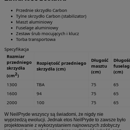
Przednie skrzydło Carbon
Tylne skrzydło Carbon (stabilizator)
Maszt aluminiowy
Fuselage aluminiowy
Zestaw śrub mocujących i klucz
Torba transportowa
Specyfikacja
Rozmiar
Długość
Długoś
przedniego
Rozpiętość przedniego
masztu
fuselag
skrzydła
skrzydła (cm)
(cm)
(cm)
2
(cm
)
1300
TBA
75
65
1600
94
75
65
2000
100
75
65
W NeilPryde wszyscy są świadomi, że nigdy nie
wyprzedzą ewolucji. Jednak etos NeilPryde to zawsze było
projektowanie z wykorzystaniem najnowszych zdobyczy