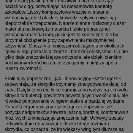
najbardziej płaski profil z możliwych przekształcając
nacisk w ciąg, pozwalając na niesamowitą kontrolę
szkwałów. Listwy kompozytowe wszyte w materiał
wzmacniają efekt płaskiej krawędzi spływu i niwelują
niepotrzebne trzepotanie. Naprzemienne rozłożony ciężar
materiału na krawędzi natarcia i tubie poprzecznej
wzmacnia materiał tam, gdzie jest to konieczne, tak by
utrzymał obciążenie przy zapewnieniu maksymalnej
sztywność. Obszary o mniejszym obciążeniu w okolicach
tipów winga pozostają lżejsze i bardziej elastyczne. Co nie
tylko daje znacznie lżejsze odczucie, ale dzięki cienkim i
pochylonym końcówkom otrzymujemy mniejszy opór i
lepszą zwrotność.
Profil tuby poprzecznej, jak i innowacyjny kształt rączek
zapewniają, że skrzydło trzymamy zdecydowanie dalej od
ciała. Dzięki temu nie tylko ograniczono wpływ na skrzydło
silnych turbulencji powietrza powstających wokół ciała, ale
również pompowanie wingiem stało się bardziej wydajne.
Ponadto ergonomiczny kształt rączek zapewnia, że
pozycja nadgarstków zawsze jest najbardziej komfortowa z
możliwych zmniejszając zmęczenie rąk. Uchwyty zostały
indywidualnie dopasowane dla każdego rozmiaru
skrzydła, co oznacza, że im większy wing tym dłuższe są