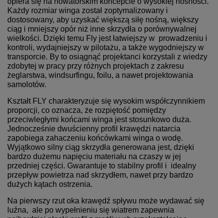
opiera się na nowatorskim koncepcie o wysokiej nośności.
Każdy rozmiar winga został zoptymalizowany i
dostosowany, aby uzyskać większą siłę nośną, większy
ciąg i mniejszy opór niż inne skrzydła o porównywalnej
wielkości. Dzięki temu Fly jest łatwiejszy w prowadzeniu i
kontroli, wydajniejszy w pilotażu, a także wygodniejszy w
transporcie. By to osiągnąć projektanci korzystali z wiedzy
zdobytej w pracy przy różnych projektach z zakresu
żeglarstwa, windsurfingu, foilu, a nawet projektowania
samolotów.
Kształt FLY charakteryzuje się wysokim współczynnikiem
proporcji, co oznacza, że rozpiętość pomiędzy
przeciwległymi końcami winga jest stosunkowo duża.
Jednocześnie dwuścienny profil krawędzi natarcia
zapobiega zahaczeniu końcówkami winga o wodę.
Wyjątkowo silny ciąg skrzydła generowana jest, dzięki
bardzo dużemu napięciu materiału na czaszy w jej
przedniej części. Gwarantuje to stabilny profil i idealny
przepływ powietrza nad skrzydłem, nawet przy bardzo
dużych kątach ostrzenia.
Na pierwszy rzut oka krawędź spływu może wydawać się
luźna, ale po wypełnieniu się wiatrem zapewnia