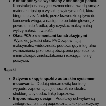
Kontur poszycia wykonany z osobnego panelu
–
Konstrukcja czaszy jest wzmocniona twardą ramą z
materiału ripstop o wysokiej wytrzymałości, która
biegnie przez środek, przez krawędzie spływu do
końcówek winga, a następnie po tubie głównej z
powrotem do środka, aby uzyskać maksymalną
wytrzymałość i trwałość.
Okna PCV z elementami konstrukcyjnymi –
Wysokiej jakości okna PVC zapewniają
maksymalną widoczność, podczas gdy integralne
wzmocnienia przenoszą obciążenia poprzeczne,
minimalizując zniekształcenia i rozciąganie się
poszycia.
Rączki
Sztywne okrągłe rączki z autorskim systemem
mocowania
- Dodają niesamowitą kontrolę i
wygodę, zapewniając jednocześnie idealną
strukturę, aby dodać linkę trapezową.
Ergonomiczny design
- Podstawy uchwytów są
zintegrowane z tubą poprzeczną, a łuk płaszczyzny