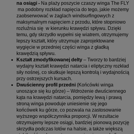
na osiągi -
Na plaży poszycie czaszy winga The FLY
ma podobny rozkład napięcia do tego, jakie możemy
zaobserwować w żaglach windsurfingowych z
maksymalnym napięciem z przodu, które stopniowo
rozluźnia się w kierunku krawędzi spływu. Dzięki
temu, gdy skrzydło wypełni się wiatrem, otrzymujemy
lepszy kształt, który utrzymuje zaprojektowane
wygięcie w przedniej części winga z gładką
krawędzią spływu.
Kształt zmodyfikowanej delty
– Tworzy to bardziej
wydajny kształt krawędzi natarcia i eliptyczny rozkład
siły nośnej, co skutkuje lepszą kontrolą i wydajnością
przy ostrzejszych kursach.
Dwuścienny profil przedni
(Końcówki winga
unoszące się ku górze) – Wdrożenie dwuściennego
kąta na krawędzi natarcia, pomiędzy lewą i prawą
stroną winga powoduje uniesienie się jego
końcówek ku górze, co pozwala na zastosowanie
wyższego współczynnika proporcji. W rezultacie
otrzymujemy lepsze osiągi, bardziej pionową pozycję
skrzydła podczas lotów na halsie, a także większą