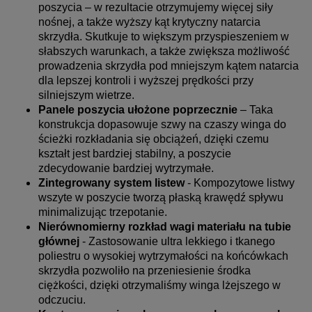
poszycia – w rezultacie otrzymujemy więcej siły
nośnej, a także wyższy kąt krytyczny natarcia
skrzydła. Skutkuje to większym przyspieszeniem w
słabszych warunkach, a także zwiększa możliwość
prowadzenia skrzydła pod mniejszym kątem natarcia
dla lepszej kontroli i wyższej prędkości przy
silniejszym wietrze.
Panele poszycia ułożone poprzecznie
– Taka
konstrukcja dopasowuje szwy na czaszy winga do
ścieżki rozkładania się obciążeń, dzięki czemu
kształt jest bardziej stabilny, a poszycie
zdecydowanie bardziej wytrzymałe.
Zintegrowany system listew
- Kompozytowe listwy
wszyte w poszycie tworzą płaską krawędź spływu
minimalizując trzepotanie.
Nierównomierny rozkład wagi materiału na tubie
głównej
- Zastosowanie ultra lekkiego i tkanego
poliestru o wysokiej wytrzymałości na końcówkach
skrzydła pozwoliło na przeniesienie środka
ciężkości, dzięki otrzymaliśmy winga lżejszego w
odczuciu.