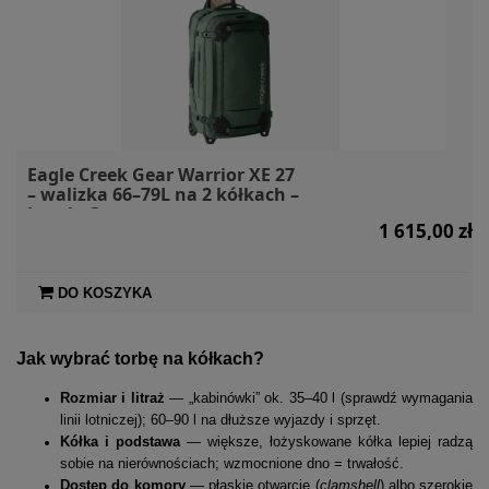
Eagle Creek Gear Warrior XE 27
– walizka 66–79L na 2 kółkach –
Jungle Green
1 615,00 zł
DO KOSZYKA
Jak wybrać torbę na kółkach?
Rozmiar i litraż
— „kabinówki” ok. 35–40 l (sprawdź wymagania
linii lotniczej); 60–90 l na dłuższe wyjazdy i sprzęt.
Kółka i podstawa
— większe, łożyskowane kółka lepiej radzą
sobie na nierównościach; wzmocnione dno = trwałość.
Dostęp do komory
— płaskie otwarcie (
clamshell
) albo szerokie