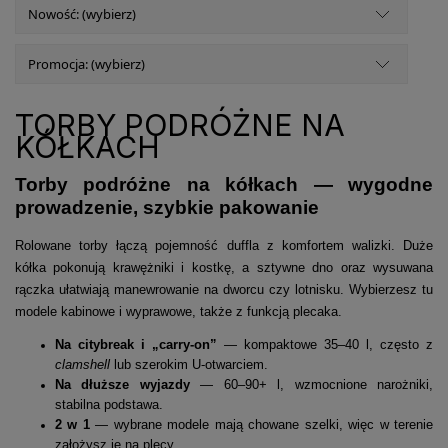
Nowość: (wybierz)
Promocja: (wybierz)
TORBY PODRÓŻNE NA
KÓŁKACH
Torby podróżne na kółkach — wygodne
prowadzenie, szybkie pakowanie
Rolowane torby łączą pojemność duffla z komfortem walizki. Duże
kółka pokonują krawężniki i kostkę, a sztywne dno oraz wysuwana
rączka ułatwiają manewrowanie na dworcu czy lotnisku. Wybierzesz tu
modele kabinowe i wyprawowe, także z funkcją plecaka.
Na citybreak i „carry-on”
— kompaktowe 35–40 l, często z
clamshell
lub szerokim U-otwarciem.
Na dłuższe wyjazdy
— 60–90+ l, wzmocnione narożniki,
stabilna podstawa.
2 w 1
— wybrane modele mają chowane szelki, więc w terenie
założysz je na plecy.