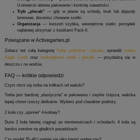
U-otwarcie ułatwia pakowanie i kontrolę zawartości.
Tryb „plecak”
— gdy w planie są schody, bruk lub dojazdy
terenowe, docenisz chowane szelki.
Organizacja
— kieszeń szybka, wewnętrzne siatki; porządek
najłatwiej utrzymać z kostkami Pack-It.
Powiązane w Activegames.pl
Zobacz też całą kategorię
Torby podróżne i plecaki
, sprawdź
markę
Eagle Creek
oraz
wodoodporne worki i plecaki
— przydadzą się w
deszczu i na wodzie.
FAQ — krótkie odpowiedzi
Czym różni się torba na kółkach od walizki?
Torba jest bardziej „elastyczna” w pakowaniu i zwykle lżejsza; walizka
lepiej chroni rzeczy delikatne. Wybierz pod charakter podróży.
2 koła czy „spinner” 4-kołowy?
Duże 2 koła łatwiej ciągnąć po nierównościach i schodach; 4 koła są
bardzo zwrotne na gładkich posadzkach.
Czy model 35–40 l nadaje się jako bagaż podręczny?