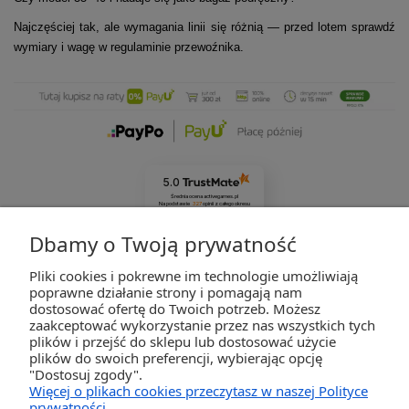
Najczęściej tak, ale wymagania linii się różnią — przed lotem sprawdź
wymiary i wagę w regulaminie przewoźnika.
5.0
Średnia ocena activegames.pl
Na podstawie
327
opinii
z całego okresu
Zobacz opinie
Dbamy o Twoją prywatność
Pliki cookies i pokrewne im technologie umożliwiają
ZAKUPY
poprawne działanie strony i pomagają nam
dostosować ofertę do Twoich potrzeb. Możesz
zaakceptować wykorzystanie przez nas wszystkich tych
POMOC
plików i przejść do sklepu lub dostosować użycie
plików do swoich preferencji, wybierając opcję
"Dostosuj zgody".
MOJE KONTO
Więcej o plikach cookies przeczytasz w naszej Polityce
prywatności.