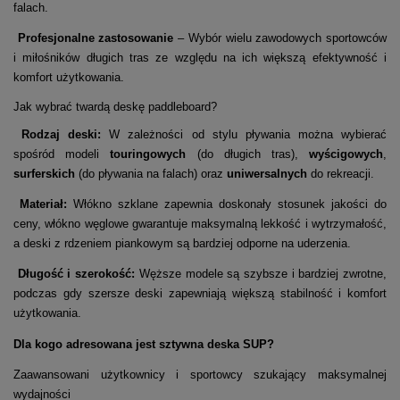
falach.
Profesjonalne zastosowanie
– Wybór wielu zawodowych sportowców
i miłośników długich tras ze względu na ich większą efektywność i
komfort użytkowania.
Jak wybrać twardą deskę paddleboard?
Rodzaj deski:
W zależności od stylu pływania można wybierać
spośród modeli
touringowych
(do długich tras),
wyścigowych
,
surferskich
(do pływania na falach) oraz
uniwersalnych
do rekreacji.
Materiał:
Włókno szklane zapewnia doskonały stosunek jakości do
ceny, włókno węglowe gwarantuje maksymalną lekkość i wytrzymałość,
a deski z rdzeniem piankowym są bardziej odporne na uderzenia.
Długość i szerokość:
Węższe modele są szybsze i bardziej zwrotne,
podczas gdy szersze deski zapewniają większą stabilność i komfort
użytkowania.
Dla kogo adresowana jest sztywna deska SUP?
Zaawansowani użytkownicy i sportowcy szukający maksymalnej
wydajności