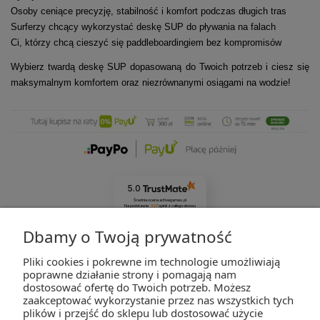
Osoby ceniące precyzję, stabilność i komfort podczas długich tras
Surferzy chcący wykorzystać deskę SUP do pływania na falach
Ci, którzy chcą cieszyć się paddleboardingiem bez kompromisów
Wybierz twardą deskę SUP dopasowaną do Twoich potrzeb i ciesz się
maksymalnym komfortem oraz niezrównanymi osiągami na wodzie!
5.0
Średnia ocena activegames.pl
Na podstawie
327
opinii
z całego okresu
Zobacz opinie
Dbamy o Twoją prywatność
Pliki cookies i pokrewne im technologie umożliwiają
ZAKUPY
poprawne działanie strony i pomagają nam
dostosować ofertę do Twoich potrzeb. Możesz
zaakceptować wykorzystanie przez nas wszystkich tych
POMOC
plików i przejść do sklepu lub dostosować użycie