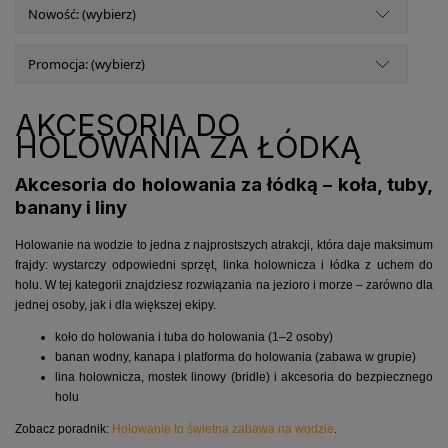
Nowość: (wybierz)
Promocja: (wybierz)
AKCESORIA DO
HOLOWANIA ZA ŁÓDKĄ
Akcesoria do holowania za łódką – koła, tuby,
banany i liny
Holowanie na wodzie to jedna z najprostszych atrakcji, która daje maksimum
frajdy: wystarczy odpowiedni sprzęt, linka holownicza i łódka z uchem do
holu. W tej kategorii znajdziesz rozwiązania na jezioro i morze – zarówno dla
jednej osoby, jak i dla większej ekipy.
koło do holowania i tuba do holowania (1–2 osoby)
banan wodny, kanapa i platforma do holowania (zabawa w grupie)
lina holownicza, mostek linowy (bridle) i akcesoria do bezpiecznego
holu
Zobacz poradnik:
Holowanie to świetna zabawa na wodzie
.