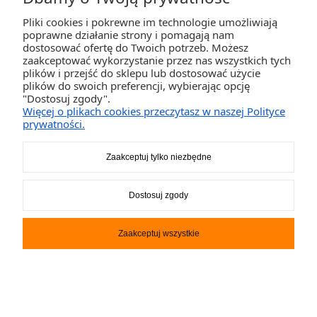
Pliki cookies i pokrewne im technologie umożliwiają
poprawne działanie strony i pomagają nam
dostosować ofertę do Twoich potrzeb. Możesz
zaakceptować wykorzystanie przez nas wszystkich tych
plików i przejść do sklepu lub dostosować użycie
plików do swoich preferencji, wybierając opcję
"Dostosuj zgody".
Więcej o plikach cookies przeczytasz w naszej Polityce
prywatności.
Zaakceptuj tylko niezbędne
Zabawka do holowania IKRAN
Spinera
Dostosuj zgody
975,00 zł
Zaakceptuj wszystkie
DO KOSZYKA