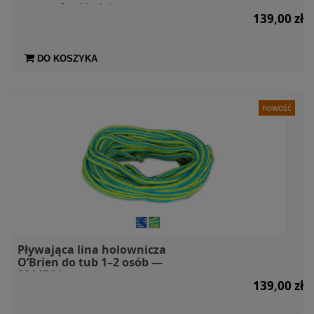
pontonów i łodzi
139,00 zł
DO KOSZYKA
nowość
Pływająca lina holownicza
O’Brien do tub 1–2 osób —
2214564
139,00 zł