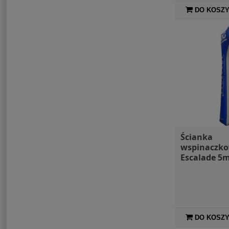
DO KOSZ
Ścianka
wspinaczk
Escalade 5
Aquaglide
DO KOSZ