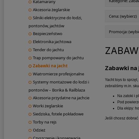
Kategorie: Zabaw
Katamarany
Akcesoria żeglarskie
Cena: (wybierz)
Silniki elektryczne do łodzi,
pontonów, jachtów
Promocja: (wybi
Bezpieczeństwo
Elektronika jachtowa
ZABAW
Tender do jachtu
Trap pompowany do jachtu
Zabawki na jacht
Zabawki na 
Wiatromierze profesjonalne
Yacht toys to sprzęt
Systemy montażowe do łodzi i
zebraliśmy m.in. sk
pontonów – Borika & Railblaza
Na zatoki i p
Akcesoria przydatne na jachcie
Pod powierzc
Worki żeglarskie
Dla ekipy: h
Siedziska, fotele pokładowe
Jeśli chcesz dobrać
Torby na rejs
Odzież
Czyszczenie i konserwacja