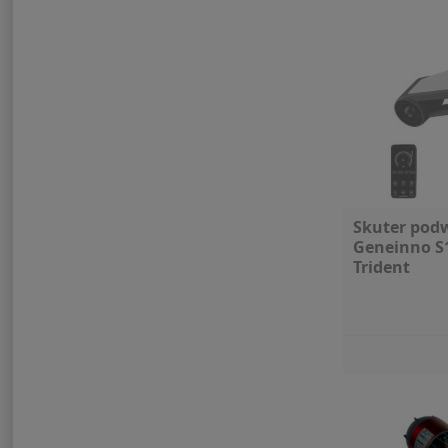
Skuter pod
Geneinno S1
Trident