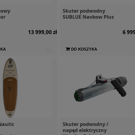
kowy
Skuter podwodny
or
SUBLUE Navbow Plus
13 999,00 zł
6 999
YKA
DO KOSZYKA
Nautic
Skuter podwodny /
napęd elektryczny