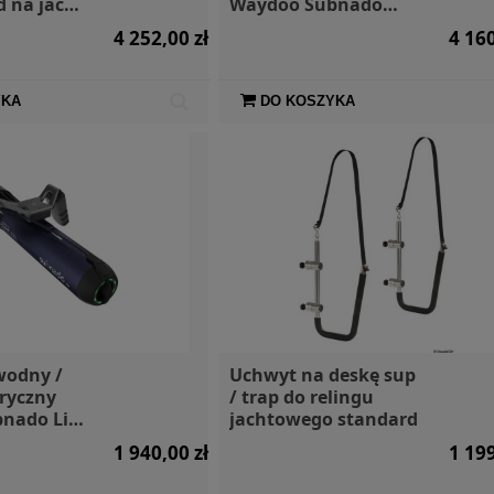
 na jacht
Waydoo Subnado
I
Plus z uchwytem
4 252,00 zł
4 160
YKA
DO KOSZYKA
wodny /
Uchwyt na deskę sup
ryczny
/ trap do relingu
nado Lite
jachtowego standard
m
1 940,00 zł
1 199