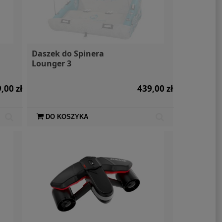
Daszek do Spinera
Lounger 3
,00 zł
439,00 zł
DO KOSZYKA
lka Mountain
Skuter podwodny /
Restu
ed 1l
napęd elektryczny
as
Waydoo Subnado Plus z
uchwytem
109,00 zł
4 160,00 zł