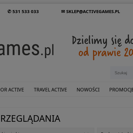
✆ 531 533 033
✉ SKLEP@ACTIVEGAMES.PL
OR ACTIVE
TRAVEL ACTIVE
NOWOŚCI
PROMOCJ
SHOWROOM: ODWIEDŹ NAS NA ŚLĄSKU!
PRZEGLĄDANIA