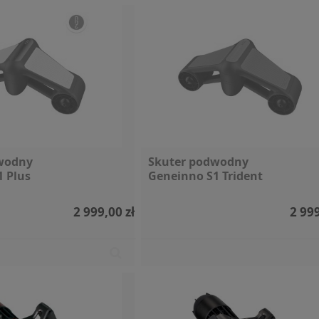
wodny
Skuter podwodny
 Plus
Geneinno S1 Trident
2 999,00 zł
2 999