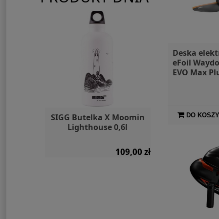
Deska elekt
eFoil Waydo
EVO Max Pl
DO KOSZ
dny /
SIGG Butelka X Moomin
Silnik ele
yczny
Lighthouse 0,6l
Mercury Av
nado
 499,00 zł
109,00 zł