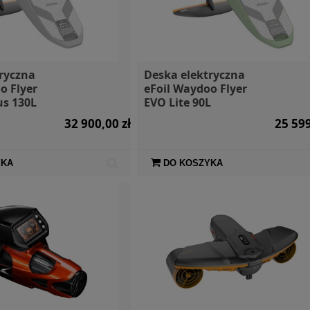
ryczna
Deska elektryczna
o Flyer
eFoil Waydoo Flyer
us 130L
EVO Lite 90L
32 900,00 zł
25 599
YKA
DO KOSZYKA
ktryczny
Wodoodporna torba 10l
SIGG Bute
ator 7.5e
Dry Bag Aqua Marina
R
16 500,00 zł
79,00 zł