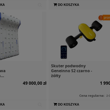
YKA
DO KOSZYKA
pro
Skuter podwodny
owa
Geneinno S2 czarno -
m
żółty
49 000,00 zł
1 990
Cena regularna:
2 
YKA
DO KOSZYKA