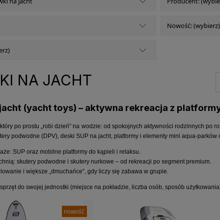
ki na jacht
Producent: (wybie
Nowość: (wybierz)
erz)
KI NA JACHT
jacht (yacht toys) – aktywna rekreacja z platform
, który po prostu „robi dzień” na wodzie: od spokojnych aktywności rodzinnych po roz
utery podwodne (DPV), deski SUP na jacht, platformy i elementy mini aqua-parków
laże: SUP oraz mobilne platformy do kąpieli i relaksu.
hnią: skutery podwodne i skutery nurkowe – od rekreacji po segment premium.
olowanie i większe „dmuchańce”, gdy liczy się zabawa w grupie.
 sprzęt do swojej jednostki (miejsce na pokładzie, liczba osób, sposób użytkowa
nowość