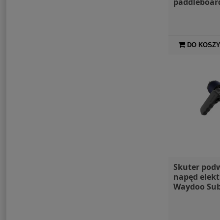
paddleboard
SZAMPAŃSK
DO KOSZ
Skuter pod
napęd elekt
Waydoo Sub
z uchwyte