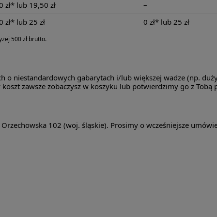
0 zł* lub 19,50 zł
–
0 zł* lub 25 zł
0 zł* lub 25 zł
j 500 zł brutto.
h o niestandardowych gabarytach i/lub większej wadze (np. duży
 koszt zawsze zobaczysz w koszyku lub potwierdzimy go z Tobą 
rzechowska 102 (woj. śląskie). Prosimy o wcześniejsze umówie