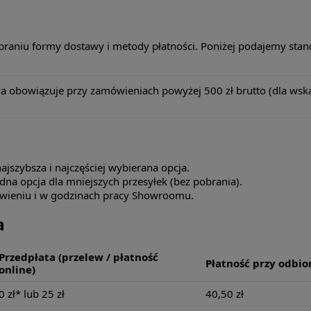
aniu formy dostawy i metody płatności. Poniżej podajemy stand
bowiązuje przy zamówieniach powyżej 500 zł brutto (dla wska
najszybsza i najczęściej wybierana opcja.
a opcja dla mniejszych przesyłek (bez pobrania).
ówieniu i w godzinach pracy Showroomu.
a
Przedpłata (przelew / płatność
Płatność przy odbio
online)
0 zł* lub 25 zł
40,50 zł