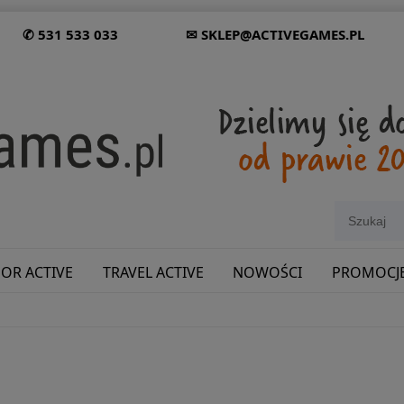
✆ 531 533 033
✉ SKLEP@ACTIVEGAMES.PL
OR ACTIVE
TRAVEL ACTIVE
NOWOŚCI
PROMOCJ
SHOWROOM: ODWIEDŹ NAS NA ŚLĄSKU!