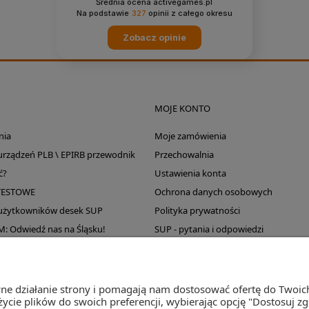
Średnia ocena activegames.pl
Na podstawie
327
opinii
z całego okresu
Zobacz opinie
MOJE KONTO
nia
Moje zamówienia
 urządzeń PLB \ EPIRB przewodnik
Przechowalnia
ć?
Ustawienia konta
TESTOWE
Ochrona danych osobowych
 użytkowników desek SUP
Polityka prywatności
Odwiedź nas na Śląsku!
SUP - pytania i odpowiedzi
Wyprzedaż magazynu
wne działanie strony i pomagają nam dostosować ofertę do Twoi
życie plików do swoich preferencji, wybierając opcję "Dostosuj z