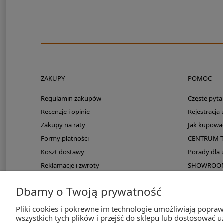
ZAKUPY
POMOC
Regulamin zakupów
Częste pyta
Recenzje i opinie
Rejestracja
Zakupy na raty
Jak kupowa
Formy płatności
CENTRUM 
Koszt dostawy
Porady dla
Reklamacje i zwroty
SHOWROOM: 
Zmieści się do kampera?
Dbamy o Twoją prywatność
PayPo odroczona płatność
Pliki cookies i pokrewne im technologie umożliwiają popra
wszystkich tych plików i przejść do sklepu lub dostosować u