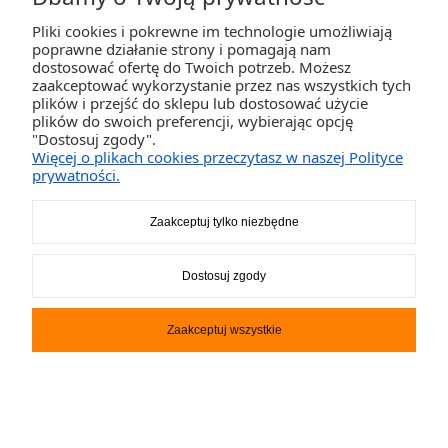
Pliki cookies i pokrewne im technologie umożliwiają
poprawne działanie strony i pomagają nam
dostosować ofertę do Twoich potrzeb. Możesz
zaakceptować wykorzystanie przez nas wszystkich tych
plików i przejść do sklepu lub dostosować użycie
Canoe Grabner XR-Trekking
plików do swoich preferencji, wybierając opcję
"Dostosuj zgody".
Więcej o plikach cookies przeczytasz w naszej Polityce
13 100,00 zł
prywatności.
Zaakceptuj tylko niezbędne
DO KOSZYKA
Dostosuj zgody
Zaakceptuj wszystkie