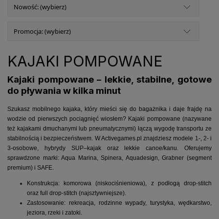
Nowość: (wybierz)
Promocja: (wybierz)
KAJAKI POMPOWANE
Kajaki pompowane – lekkie, stabilne, gotowe
do pływania w kilka minut
Szukasz mobilnego kajaka, który mieści się do bagażnika i daje frajdę na
wodzie od pierwszych pociągnięć wiosłem? Kajaki pompowane (nazywane
też kajakami dmuchanymi lub pneumatycznymi) łączą wygodę transportu ze
stabilnością i bezpieczeństwem. W Activegames.pl znajdziesz modele 1-, 2- i
3-osobowe, hybrydy SUP–kajak oraz lekkie canoe/kanu. Oferujemy
sprawdzone marki: Aqua Marina, Spinera, Aquadesign, Grabner (segment
premium) i SAFE.
Konstrukcja: komorowa (niskociśnieniowa), z podłogą drop-stitch
oraz full drop-stitch (najsztywniejsze).
Zastosowanie: rekreacja, rodzinne wypady, turystyka, wędkarstwo,
jeziora, rzeki i zatoki.