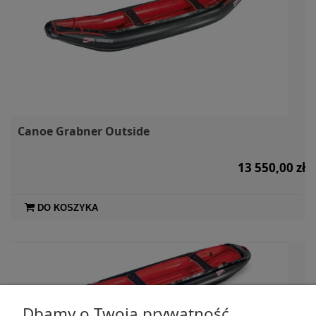
Canoe Grabner Outside
13 550,00 zł
DO KOSZYKA
Dbamy o Twoją prywatność