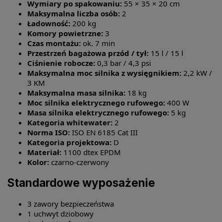
Wymiary po spakowaniu:
55 × 35 × 20 cm
Maksymalna liczba osób:
2
Ładowność:
200 kg
Komory powietrzne:
3
Czas montażu:
ok. 7 min
Przestrzeń bagażowa przód / tył:
15 l / 15 l
Ciśnienie robocze:
0,3 bar / 4,3 psi
Maksymalna moc silnika z wysięgnikiem:
2,2 kW /
3 KM
Maksymalna masa silnika:
18 kg
Moc silnika elektrycznego rufowego:
400 W
Masa silnika elektrycznego rufowego:
5 kg
Kategoria whitewater:
2
Norma ISO:
ISO EN 6185 Cat III
Kategoria projektowa:
D
Materiał:
1100 dtex EPDM
Kolor:
czarno-czerwony
Standardowe wyposażenie
3 zawory bezpieczeństwa
1 uchwyt dziobowy