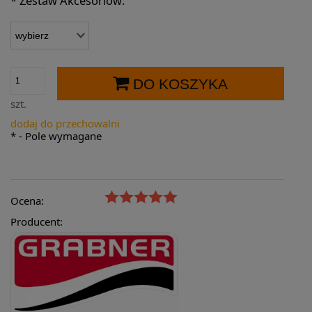
*
Zestaw Akcesoriów:
DO KOSZYKA
szt.
dodaj do przechowalni
*
- Pole wymagane
Ocena:
Producent: