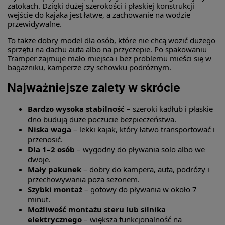
zatokach. Dzięki dużej szerokości i płaskiej konstrukcji
wejście do kajaka jest łatwe, a zachowanie na wodzie
przewidywalne.
To także dobry model dla osób, które nie chcą wozić dużego
sprzętu na dachu auta albo na przyczepie. Po spakowaniu
Tramper zajmuje mało miejsca i bez problemu mieści się w
bagażniku, kamperze czy schowku podróżnym.
Najważniejsze zalety w skrócie
Bardzo wysoka stabilność
– szeroki kadłub i płaskie
dno budują duże poczucie bezpieczeństwa.
Niska waga
– lekki kajak, który łatwo transportować i
przenosić.
Dla 1–2 osób
– wygodny do pływania solo albo we
dwoje.
Mały pakunek
– dobry do kampera, auta, podróży i
przechowywania poza sezonem.
Szybki montaż
– gotowy do pływania w około 7
minut.
Możliwość montażu steru lub silnika
elektrycznego
– większa funkcjonalność na