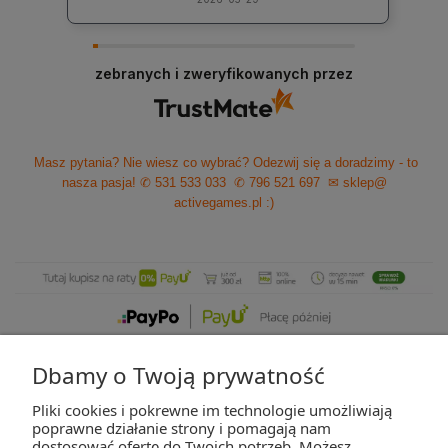
zebranych i zweryfikowanych przez
Masz pytania? Nie wiesz co wybrać? Odezwij się a doradzimy - to
nasza pasja!
✆ 531 533 033
✆ 796 521 697
✉ sklep@
activegames.pl
:)
Dbamy o Twoją prywatność
Pliki cookies i pokrewne im technologie umożliwiają
ZAKUPY
poprawne działanie strony i pomagają nam
dostosować ofertę do Twoich potrzeb. Możesz