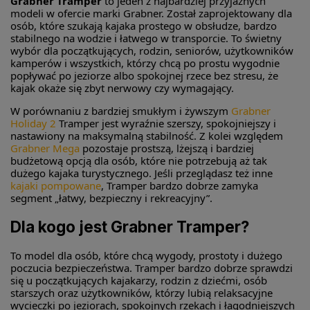
Grabner Tramper
to jeden z najbardziej przyjaznych
modeli w ofercie marki Grabner. Został zaprojektowany dla
osób, które szukają kajaka prostego w obsłudze, bardzo
stabilnego na wodzie i łatwego w transporcie. To świetny
wybór dla początkujących, rodzin, seniorów, użytkowników
kamperów i wszystkich, którzy chcą po prostu wygodnie
popływać po jeziorze albo spokojnej rzece bez stresu, że
kajak okaże się zbyt nerwowy czy wymagający.
W porównaniu z bardziej smukłym i żywszym
Grabner
Holiday 2
Tramper jest wyraźnie szerszy, spokojniejszy i
nastawiony na maksymalną stabilność. Z kolei względem
Grabner Mega
pozostaje prostszą, lżejszą i bardziej
budżetową opcją dla osób, które nie potrzebują aż tak
dużego kajaka turystycznego. Jeśli przeglądasz też inne
kajaki pompowane
, Tramper bardzo dobrze zamyka
segment „łatwy, bezpieczny i rekreacyjny”.
Dla kogo jest Grabner Tramper?
To model dla osób, które chcą wygody, prostoty i dużego
poczucia bezpieczeństwa. Tramper bardzo dobrze sprawdzi
się u początkujących kajakarzy, rodzin z dziećmi, osób
starszych oraz użytkowników, którzy lubią relaksacyjne
wycieczki po jeziorach, spokojnych rzekach i łagodniejszych