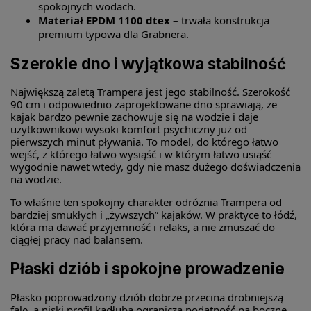
spokojnych wodach.
Materiał EPDM 1100 dtex
– trwała konstrukcja
premium typowa dla Grabnera.
Szerokie dno i wyjątkowa stabilność
Największą zaletą Trampera jest jego stabilność. Szerokość
90 cm i odpowiednio zaprojektowane dno sprawiają, że
kajak bardzo pewnie zachowuje się na wodzie i daje
użytkownikowi wysoki komfort psychiczny już od
pierwszych minut pływania. To model, do którego łatwo
wejść, z którego łatwo wysiąść i w którym łatwo usiąść
wygodnie nawet wtedy, gdy nie masz dużego doświadczenia
na wodzie.
To właśnie ten spokojny charakter odróżnia Trampera od
bardziej smukłych i „żywszych” kajaków. W praktyce to łódź,
która ma dawać przyjemność i relaks, a nie zmuszać do
ciągłej pracy nad balansem.
Płaski dziób i spokojne prowadzenie
Płasko poprowadzony dziób dobrze przecina drobniejszą
falę, a niski profil kadłuba ogranicza podatność na boczne