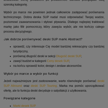
szeroką kategorię.
Wybór po marce nie powinien jednak całkowicie zastępować porównania
technicznego. Dobra deska SUP nadal musi odpowiadać Twojej wadze,
poziomowi zaawansowania i stylowi pływania. Dlatego najlepiej traktować
markę jako filtr pomocniczy, który zawęża wybór, ale nie kończy całego
procesu decyzyjnego.
Jak dobrze porównywać deski SUP marki Abstract?
sprawdź, czy interesuje Cię model bardziej rekreacyjny czy bardziej
turystyczny,
porównaj długość deski w sekcji
Długość deski SUP
,
zawęź budżet w kategorii
Ceny desek SUP
,
na końcu sprawdź kolor, design i zestaw akcesoriów.
Wybór po marce a wybór po funkcji
Jeżeli najważniejsze jest zastosowanie, warto równolegle porównać
deski
SUP Allround
oraz
deski SUP Touring
. Marka ma pomóc uporządkować
ofertę, ale to funkcja deski decyduje o satysfakcji z użytkowania.
Powiązane kategorie
Marki desek SUP