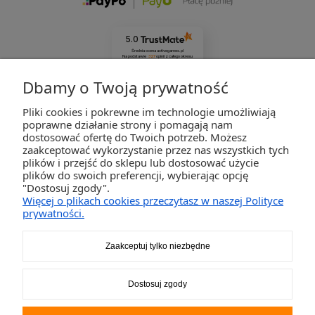
5.0
Średnia ocena activegames.pl
Na podstawie
327
opinii
z całego okresu
Zobacz opinie
Dbamy o Twoją prywatność
Pliki cookies i pokrewne im technologie umożliwiają
ZAKUPY
poprawne działanie strony i pomagają nam
dostosować ofertę do Twoich potrzeb. Możesz
zaakceptować wykorzystanie przez nas wszystkich tych
POMOC
plików i przejść do sklepu lub dostosować użycie
plików do swoich preferencji, wybierając opcję
"Dostosuj zgody".
MOJE KONTO
Więcej o plikach cookies przeczytasz w naszej Polityce
prywatności.
INFORMACJE
Zaakceptuj tylko niezbędne
2K-Invest Sp. j. Ul. Św. Wojciecha 60, 41-922 Radzionków, śląskie NIP: 645-241-94-33
Dostosuj zgody
REGON: 240545854
Napisz
sklep@activegames.pl
lub zadzwoń
+48796521697