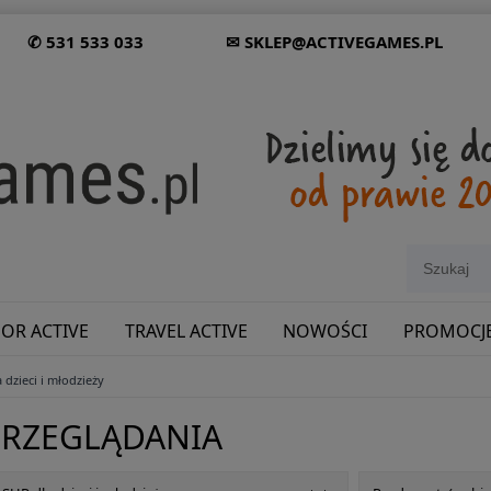
✆ 531 533 033
✉ SKLEP@ACTIVEGAMES.PL
OR ACTIVE
TRAVEL ACTIVE
NOWOŚCI
PROMOCJ
 dzieci i młodzieży
SHOWROOM: ODWIEDŹ NAS NA ŚLĄSKU!
PRZEGLĄDANIA