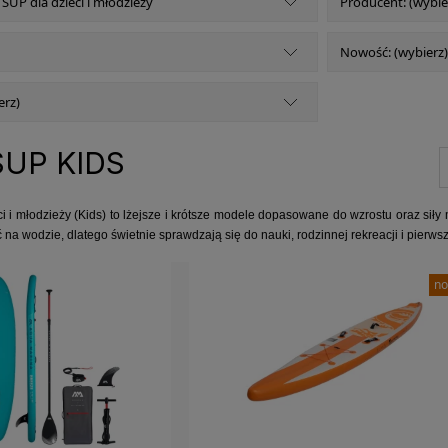
 SUP dla dzieci i młodzieży
Producent: (wybie
Nowość: (wybierz)
erz)
SUP KIDS
i i młodzieży (Kids) to lżejsze i krótsze modele dopasowane do wzrostu oraz siły 
ć na wodzie, dlatego świetnie sprawdzają się do nauki, rodzinnej rekreacji i pier
no