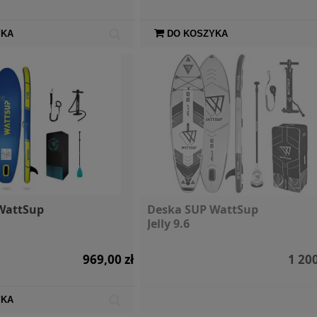
YKA
DO KOSZYKA
WattSup
Deska SUP WattSup
Jelly 9.6
969,00 zł
1 200
YKA