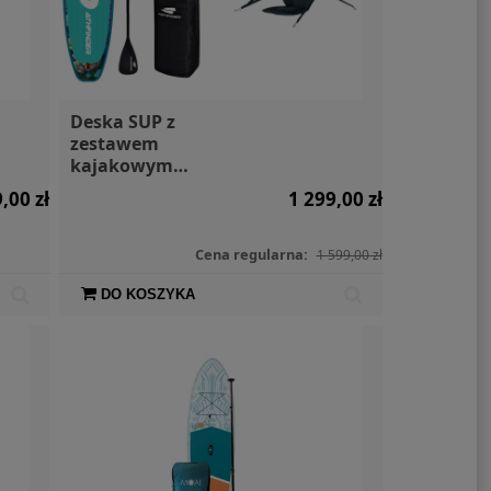
Deska SUP z
zestawem
kajakowym
prawdziwym Marine
,00 zł
1 299,00 zł
Clown 10.2 Pathfinder
+ siedzisko + wiosło
kajakowe
Cena regularna:
1 599,00 zł
DO KOSZYKA