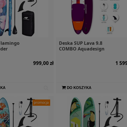
ktryczny
SIGG Butelka Mountain
Wodoodpor
vel XP 1600
Black 0,6l
Dry Bag 
15 900,00 zł
89,00 zł
Flamingo
Deska SUP Lava 9.8
nder
COMBO Aquadesign
999,00 zł
1 599
YKA
DO KOSZYKA
promocja