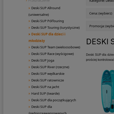
Przeznaczenie
Kategorie: Deski
Deski SUP Allround
Cena: (wybierz)
(uniwersalne)
Deski SUP PółTouring
Promocja: (wybi
Deski SUP Touring (turystyczne)
Deski SUP dla dzieci i
DESKI 
młodzieży
Deski SUP Team (wieloosobowe)
Deski SUP Race (wyścigowe)
Deski SUP dla dziec
prościej kontrolowa
Deski SUP Joga
Deski SUP River (rzeczne)
Deski SUP wędkarskie
Deski SUP ratownicze
Deski SUP na jacht
Hard SUP (twarde)
Deski SUP dla początkujących
Deski SUP dla
średniozaawansowanych