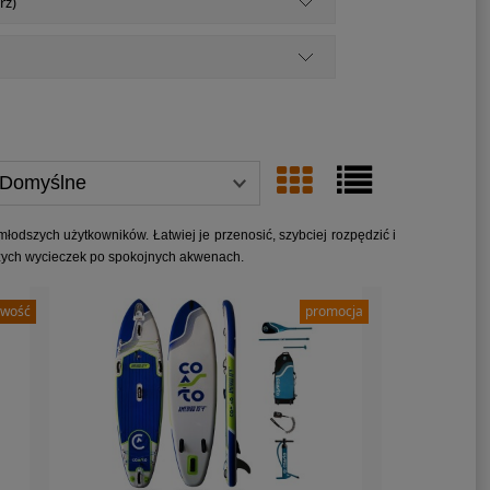
rz)
młodszych użytkowników. Łatwiej je przenosić, szybciej rozpędzić i
wszych wycieczek po spokojnych akwenach.
wość
promocja