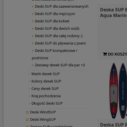
Deski SUP dla zaawansowanych
Deska SUP 
Deski SUP dla mężczyzn
Aqua Marin
Deski SUP dla kobiet
Deski SUP dla dwóch osób
Deski SUP dla całej rodziny :)
Deski SUP do pływania z psem
Deski SUP kompaktowe /
DO KOSZ
podróżne
Zestawy desek SUP dla par <3
Marki desek SUP
Kolory desek SUP
Ceny desek SUP
Kraj pochodzenia
Długość deski SUP
Deski WindSUP
Deski WingSUP
Deska SUP 
Zestaw SUP z siedziskiem