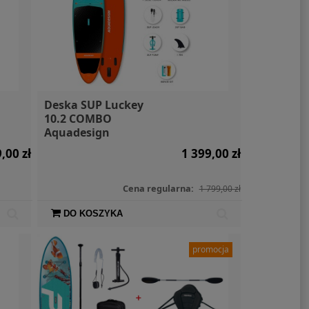
na torba 10l
Silnik elektryczny
SIGG B
Aqua Marina
Mercury Avator 7.5e
79,00 zł
16 500,00 zł
Deska SUP Luckey
10.2 COMBO
Aquadesign
,00 zł
1 399,00 zł
Cena regularna:
1 799,00 zł
DO KOSZYKA
promocja