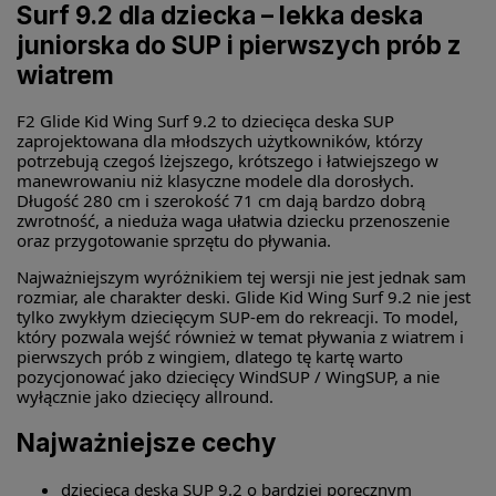
Surf 9.2 dla dziecka – lekka deska
juniorska do SUP i pierwszych prób z
wiatrem
F2 Glide Kid Wing Surf 9.2 to dziecięca deska SUP
zaprojektowana dla młodszych użytkowników, którzy
potrzebują czegoś lżejszego, krótszego i łatwiejszego w
manewrowaniu niż klasyczne modele dla dorosłych.
Długość 280 cm i szerokość 71 cm dają bardzo dobrą
zwrotność, a nieduża waga ułatwia dziecku przenoszenie
oraz przygotowanie sprzętu do pływania.
Najważniejszym wyróżnikiem tej wersji nie jest jednak sam
rozmiar, ale charakter deski. Glide Kid Wing Surf 9.2 nie jest
tylko zwykłym dziecięcym SUP-em do rekreacji. To model,
który pozwala wejść również w temat pływania z wiatrem i
pierwszych prób z wingiem, dlatego tę kartę warto
pozycjonować jako dziecięcy WindSUP / WingSUP, a nie
wyłącznie jako dziecięcy allround.
Najważniejsze cechy
dziecięca deska SUP 9.2 o bardziej poręcznym