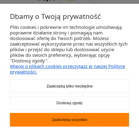
Dbamy o Twoją prywatność
Pliki cookies i pokrewne im technologie umożliwiają
ZAKUPY
poprawne działanie strony i pomagają nam
dostosować ofertę do Twoich potrzeb. Możesz
zaakceptować wykorzystanie przez nas wszystkich tych
POMOC
plików i przejść do sklepu lub dostosować użycie
plików do swoich preferencji, wybierając opcję
"Dostosuj zgody".
MOJE KONTO
Więcej o plikach cookies przeczytasz w naszej Polityce
prywatności.
INFORMACJE
Zaakceptuj tylko niezbędne
2K-Invest Sp. j. Ul. Św. Wojciecha 60, 41-922 Radzionków, śląskie NIP: 645-241-94-
Dostosuj zgody
33 REGON: 240545854
Napisz
sklep@activegames.pl
lub zadzwoń
+48796521697
Zaakceptuj wszystkie
Pokaż pełną wersję strony
Sklep internetowy Shoper.pl