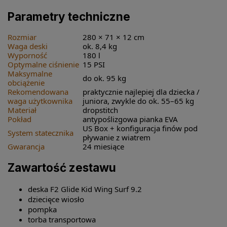
Parametry techniczne
Rozmiar
280 × 71 × 12 cm
Waga deski
ok. 8,4 kg
Wyporność
180 l
Optymalne ciśnienie
15 PSI
Maksymalne
do ok. 95 kg
obciążenie
Rekomendowana
praktycznie najlepiej dla dziecka /
waga użytkownika
juniora, zwykle do ok. 55–65 kg
Materiał
dropstitch
Pokład
antypoślizgowa pianka EVA
US Box + konfiguracja finów pod
System statecznika
pływanie z wiatrem
Gwarancja
24 miesiące
Zawartość zestawu
deska F2 Glide Kid Wing Surf 9.2
dziecięce wiosło
pompka
torba transportowa