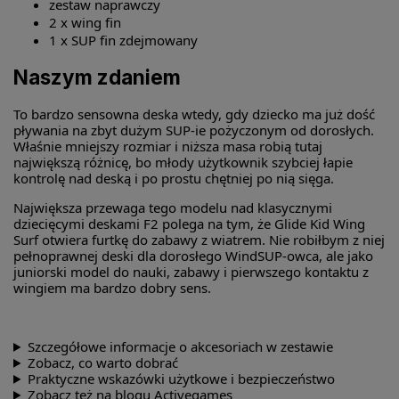
zestaw naprawczy
2 x wing fin
1 x SUP fin zdejmowany
Naszym zdaniem
To bardzo sensowna deska wtedy, gdy dziecko ma już dość
pływania na zbyt dużym SUP-ie pożyczonym od dorosłych.
Właśnie mniejszy rozmiar i niższa masa robią tutaj
największą różnicę, bo młody użytkownik szybciej łapie
kontrolę nad deską i po prostu chętniej po nią sięga.
Największa przewaga tego modelu nad klasycznymi
dziecięcymi deskami F2 polega na tym, że Glide Kid Wing
Surf otwiera furtkę do zabawy z wiatrem. Nie robiłbym z niej
pełnoprawnej deski dla dorosłego WindSUP-owca, ale jako
juniorski model do nauki, zabawy i pierwszego kontaktu z
wingiem ma bardzo dobry sens.
Szczegółowe informacje o akcesoriach w zestawie
Zobacz, co warto dobrać
Praktyczne wskazówki użytkowe i bezpieczeństwo
Zobacz też na blogu Activegames