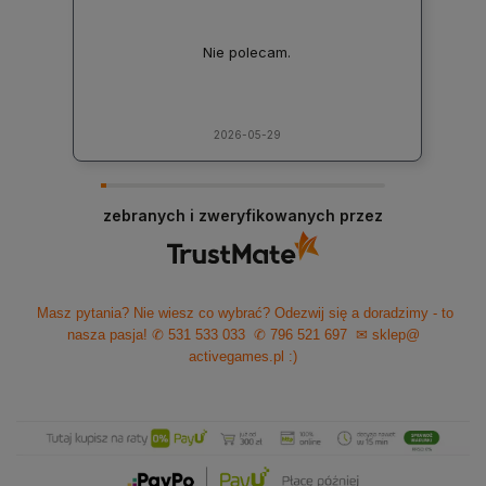
Nie polecam.
2026-05-29
zebranych i zweryfikowanych przez
Masz pytania? Nie wiesz co wybrać? Odezwij się a doradzimy - to
nasza pasja!
✆ 531 533 033
✆ 796 521 697
✉ sklep@
activegames.pl
:)