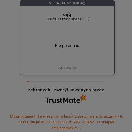
MEDIACJA WYGASŁA
?
qqq
opinia niezweryfikowana
Nie polecam.
2026-05-29
zebranych i zweryfikowanych przez
Masz pytania? Nie wiesz co wybrać? Odezwij się a doradzimy - to
nasza pasja!
✆ 531 533 033
✆ 796 521 697
✉ sklep@
activegames.pl
:)