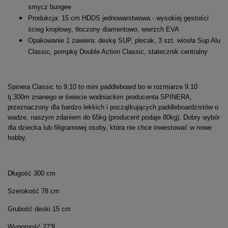
smycz bungee
Produkcja: 15 cm HDDS jednowarstwowa - wysokiej gęstości
ścieg kroplowy, tłoczony diamentowo, wierzch EVA
Opakowanie 1 zawiera: deskę SUP, plecak, 3 szt. wiosła Sup Alu
Classic, pompkę Double Action Classic, statecznik centralny
Spinera Classic to 9,10 to mini paddleboard bo w rozmiarze 9.10
tj.300m znanego w świecie wodniackim producenta SPINERA,
przeznaczony dla bardzo lekkich i początkujących paddleboardzistów o
wadze, naszym zdaniem do 65kg (producent podaje 80kg). Dobry wybór
dla dziecka lub filigranowej osoby, która nie chce inwestować w nowe
hobby,
Długość 300 cm
Szerokość 78 cm
Grubość deski 15 cm
Wyporność 273l