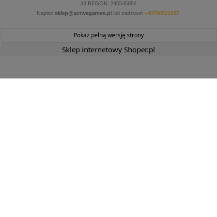
33 REGON: 240545854
Napisz
sklep@activegames.pl
lub zadzwoń
+48796521697
Pokaż pełną wersję strony
Sklep internetowy Shoper.pl