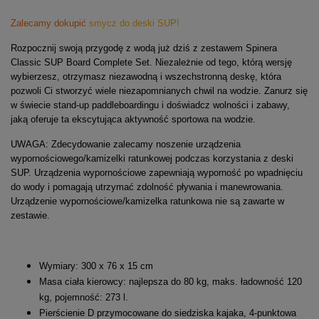
Zalecamy dokupić
smycz do deski SUP!
Rozpocznij swoją przygodę z wodą już dziś z zestawem Spinera
Classic SUP Board Complete Set. Niezależnie od tego, którą wersję
wybierzesz, otrzymasz niezawodną i wszechstronną deskę, która
pozwoli Ci stworzyć wiele niezapomnianych chwil na wodzie. Zanurz się
w świecie stand-up paddleboardingu i doświadcz wolności i zabawy,
jaką oferuje ta ekscytująca aktywność sportowa na wodzie.
UWAGA: Zdecydowanie zalecamy noszenie urządzenia
wypornościowego/kamizelki ratunkowej podczas korzystania z deski
SUP. Urządzenia wypornościowe zapewniają wyporność po wpadnięciu
do wody i pomagają utrzymać zdolność pływania i manewrowania.
Urządzenie wypornościowe/kamizelka ratunkowa nie są zawarte w
zestawie.
Wymiary: 300 x 76 x 15 cm
Masa ciała kierowcy: najlepsza do 80 kg, maks. ładowność 120
kg, pojemność: 273 l.
Pierścienie D przymocowane do siedziska kajaka, 4-punktowa