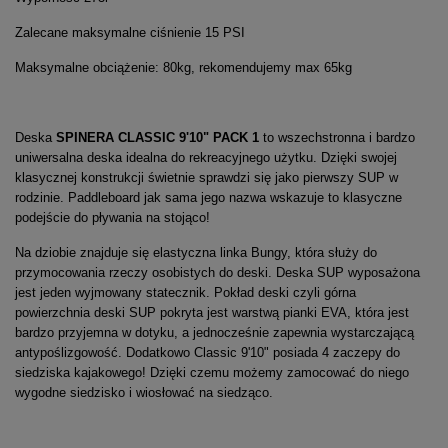
Zalecane maksymalne ciśnienie 15 PSI
Maksymalne obciążenie: 80kg, rekomendujemy max 65kg
Deska
SPINERA CLASSIC 9'10" PACK 1
to wszechstronna i bardzo
uniwersalna deska idealna do rekreacyjnego użytku. Dzięki swojej
klasycznej konstrukcji świetnie sprawdzi się jako pierwszy SUP w
rodzinie. Paddleboard jak sama jego nazwa wskazuje to klasyczne
podejście do pływania na stojąco!
Na dziobie znajduje się elastyczna linka Bungy, która służy do
przymocowania rzeczy osobistych do deski. Deska SUP wyposażona
jest jeden wyjmowany statecznik. Pokład deski czyli górna
powierzchnia deski SUP pokryta jest warstwą pianki EVA, która jest
bardzo przyjemna w dotyku, a jednocześnie zapewnia wystarczającą
antypoślizgowość. Dodatkowo Classic 9'10" posiada 4 zaczepy do
siedziska kajakowego! Dzięki czemu możemy zamocować do niego
wygodne siedzisko i wiosłować na siedząco.