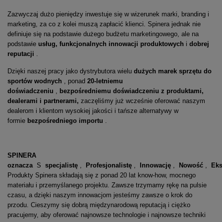
Zazwyczaj dużo pieniędzy inwestuje się w wizerunek marki, branding i
marketing, za co z kolei muszą zapłacić klienci. Spinera jednak nie
definiuje się na podstawie dużego budżetu marketingowego, ale na
podstawie
usług, funkcjonalnych innowacji produktowych
i
dobrej
reputacji
.
Dzięki naszej pracy jako dystrybutora wielu
dużych marek sprzętu do
sportów wodnych
, ponad
20-letniemu
doświadczeniu
,
bezpośredniemu doświadczeniu z produktami,
dealerami i partnerami,
zaczęliśmy już wcześnie oferować naszym
dealerom i klientom wysokiej jakości i tańsze alternatywy w
formie
bezpośredniego importu
.
SPINERA
oznacza
S
specjalistę
,
Profesjonalistę
,
Innowację
,
Nowość
,
Eks
Produkty Spinera składają się z ponad 20 lat know-how, mocnego
materiału i przemyślanego projektu. Zawsze trzymamy rękę na pulsie
czasu, a dzięki naszym innowacjom jesteśmy zawsze o krok do
przodu. Cieszymy się dobrą międzynarodową reputacją i ciężko
pracujemy, aby oferować najnowsze technologie i najnowsze techniki