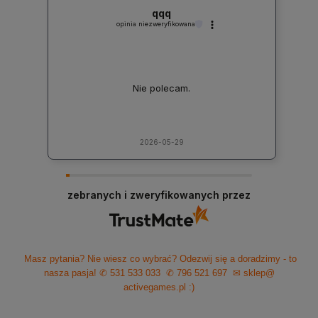
qqq
opinia niezweryfikowana
Nie polecam.
2026-05-29
zebranych i zweryfikowanych przez
Masz pytania? Nie wiesz co wybrać? Odezwij się a doradzimy - to
nasza pasja!
✆ 531 533 033
✆ 796 521 697
✉ sklep@
activegames.pl
:)