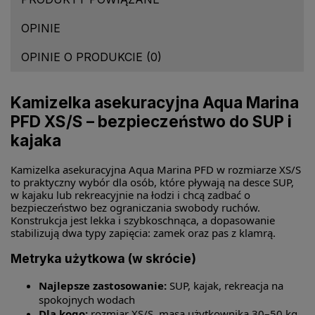
OPINIE
OPINIE O PRODUKCIE (0)
Kamizelka asekuracyjna Aqua Marina
PFD XS/S – bezpieczeństwo do SUP i
kajaka
Kamizelka asekuracyjna Aqua Marina PFD w rozmiarze XS/S
to praktyczny wybór dla osób, które pływają na desce SUP,
w kajaku lub rekreacyjnie na łodzi i chcą zadbać o
bezpieczeństwo bez ograniczania swobody ruchów.
Konstrukcja jest lekka i szybkoschnąca, a dopasowanie
stabilizują dwa typy zapięcia: zamek oraz pas z klamrą.
Metryka użytkowa (w skrócie)
Najlepsze zastosowanie:
SUP, kajak, rekreacja na
spokojnych wodach
Dla kogo:
rozmiar XS/S, masa użytkownika 30–50 kg