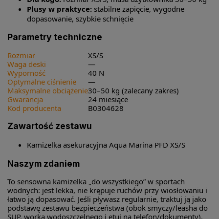
Plusy w praktyce:
stabilne zapięcie, wygodne
dopasowanie, szybkie schnięcie
Parametry techniczne
Rozmiar
XS/S
Waga deski
—
Wyporność
40 N
Optymalne ciśnienie
—
Maksymalne obciążenie
30–50 kg (zalecany zakres)
Gwarancja
24 miesiące
Kod producenta
B0304628
Zawartość zestawu
Kamizelka asekuracyjna Aqua Marina PFD XS/S
Naszym zdaniem
To sensowna kamizelka „do wszystkiego” w sportach
wodnych: jest lekka, nie krępuje ruchów przy wiosłowaniu i
łatwo ją dopasować. Jeśli pływasz regularnie, traktuj ją jako
podstawę zestawu bezpieczeństwa (obok smyczy/leasha do
SUP, worka wodoszczelnego i etui na telefon/dokumenty).