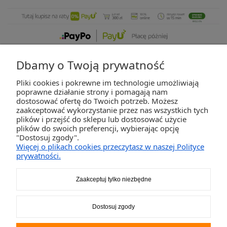
Dbamy o Twoją prywatność
Pliki cookies i pokrewne im technologie umożliwiają
ZAKUPY
poprawne działanie strony i pomagają nam
dostosować ofertę do Twoich potrzeb. Możesz
zaakceptować wykorzystanie przez nas wszystkich tych
POMOC
plików i przejść do sklepu lub dostosować użycie
plików do swoich preferencji, wybierając opcję
"Dostosuj zgody".
MOJE KONTO
Więcej o plikach cookies przeczytasz w naszej Polityce
prywatności.
INFORMACJE
Zaakceptuj tylko niezbędne
2K-Invest Sp. j. Ul. Św. Wojciecha 60, 41-922 Radzionków, śląskie NIP: 645-241-94-
Dostosuj zgody
33 REGON: 240545854
Napisz
sklep@activegames.pl
lub zadzwoń
+48796521697