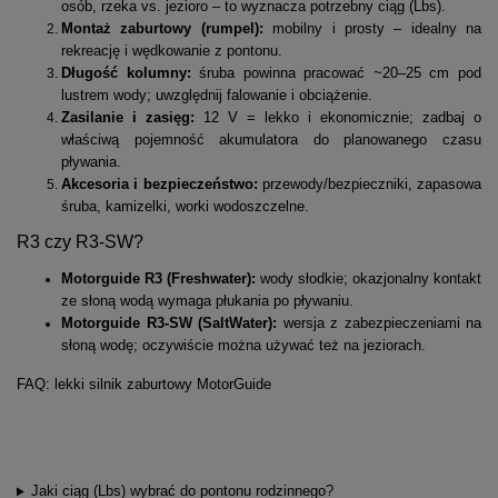
osób, rzeka vs. jezioro – to wyznacza potrzebny ciąg (Lbs).
Montaż zaburtowy (rumpel):
mobilny i prosty – idealny na
rekreację i wędkowanie z pontonu.
Długość kolumny:
śruba powinna pracować ~20–25 cm pod
lustrem wody; uwzględnij falowanie i obciążenie.
Zasilanie i zasięg:
12 V = lekko i ekonomicznie; zadbaj o
właściwą pojemność akumulatora do planowanego czasu
pływania.
Akcesoria i bezpieczeństwo:
przewody/bezpieczniki, zapasowa
śruba, kamizelki, worki wodoszczelne.
R3 czy R3-SW?
Motorguide R3 (Freshwater):
wody słodkie; okazjonalny kontakt
ze słoną wodą wymaga płukania po pływaniu.
Motorguide R3-SW (SaltWater):
wersja z zabezpieczeniami na
słoną wodę; oczywiście można używać też na jeziorach.
FAQ: lekki silnik zaburtowy MotorGuide
Jaki ciąg (Lbs) wybrać do pontonu rodzinnego?