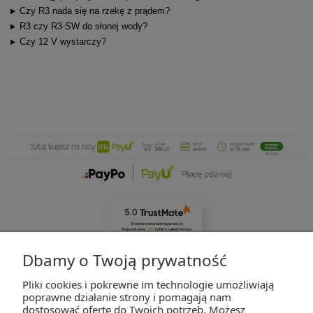
Czy R3 nada się na rzekę z prądem?
R3 czy R3-SW do słonej wody?
Czy 12 V wystarczy?
5.0
Średnia ocena activegames.pl
Na podstawie
327
opinii
z całego okresu
Zobacz opinie
Dbamy o Twoją prywatność
Pliki cookies i pokrewne im technologie umożliwiają
ZAKUPY
poprawne działanie strony i pomagają nam
dostosować ofertę do Twoich potrzeb. Możesz