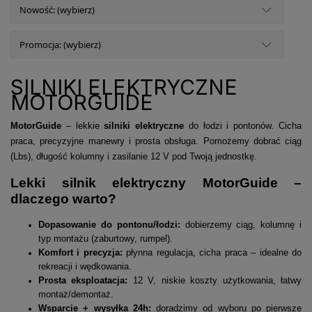
Nowość: (wybierz)
Promocja: (wybierz)
SILNIKI ELEKTRYCZNE
MOTORGUIDE
MotorGuide
– lekkie
silniki elektryczne
do łodzi i pontonów. Cicha
praca, precyzyjne manewry i prosta obsługa. Pomożemy dobrać ciąg
(Lbs), długość kolumny i zasilanie 12 V pod Twoją jednostkę.
Lekki silnik elektryczny MotorGuide –
dlaczego warto?
Dopasowanie do pontonu/łodzi:
dobierzemy ciąg, kolumnę i
typ montażu (zaburtowy, rumpel).
Komfort i precyzja:
płynna regulacja, cicha praca – idealne do
rekreacji i wędkowania.
Prosta eksploatacja:
12 V, niskie koszty użytkowania, łatwy
montaż/demontaż.
Wsparcie + wysyłka 24h:
doradzimy od wyboru po pierwsze