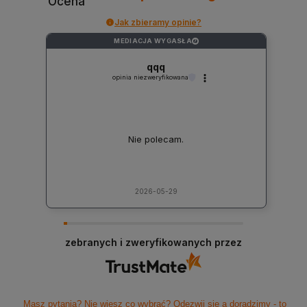
Ocena
Jak zbieramy opinie?
MEDIACJA WYGASŁA
?
qqq
opinia niezweryfikowana
Nie polecam.
2026-05-29
zebranych i zweryfikowanych przez
Masz pytania? Nie wiesz co wybrać? Odezwij się a doradzimy - to