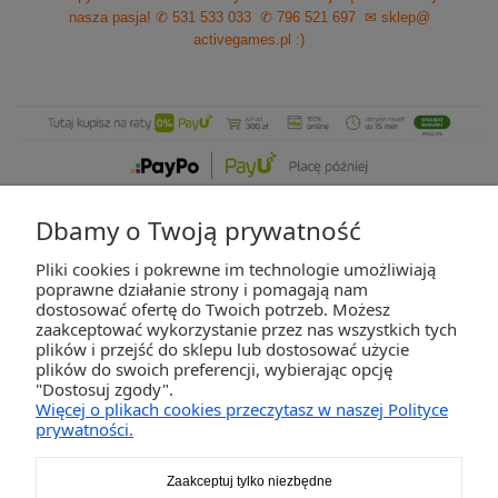
nasza pasja!
✆ 531 533 033
✆ 796 521 697
✉ sklep@
activegames.pl
:)
Dbamy o Twoją prywatność
Pliki cookies i pokrewne im technologie umożliwiają
ZAKUPY
poprawne działanie strony i pomagają nam
dostosować ofertę do Twoich potrzeb. Możesz
zaakceptować wykorzystanie przez nas wszystkich tych
POMOC
plików i przejść do sklepu lub dostosować użycie
plików do swoich preferencji, wybierając opcję
"Dostosuj zgody".
MOJE KONTO
Więcej o plikach cookies przeczytasz w naszej Polityce
prywatności.
INFORMACJE
Zaakceptuj tylko niezbędne