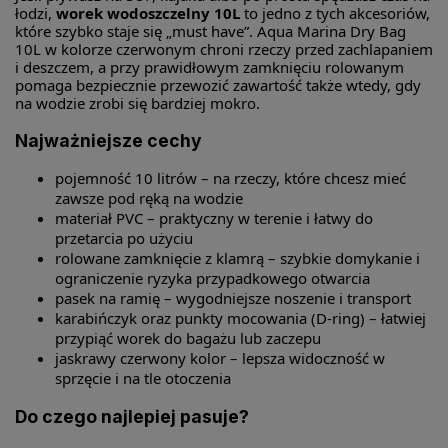
łodzi,
worek wodoszczelny 10L
to jedno z tych akcesoriów,
które szybko staje się „must have”. Aqua Marina Dry Bag
10L w kolorze czerwonym chroni rzeczy przed zachlapaniem
i deszczem, a przy prawidłowym zamknięciu rolowanym
pomaga bezpiecznie przewozić zawartość także wtedy, gdy
na wodzie zrobi się bardziej mokro.
Najważniejsze cechy
pojemność 10 litrów – na rzeczy, które chcesz mieć
zawsze pod ręką na wodzie
materiał PVC – praktyczny w terenie i łatwy do
przetarcia po użyciu
rolowane zamknięcie z klamrą – szybkie domykanie i
ograniczenie ryzyka przypadkowego otwarcia
pasek na ramię – wygodniejsze noszenie i transport
karabińczyk oraz punkty mocowania (D-ring) – łatwiej
przypiąć worek do bagażu lub zaczepu
jaskrawy czerwony kolor – lepsza widoczność w
sprzęcie i na tle otoczenia
Do czego najlepiej pasuje?