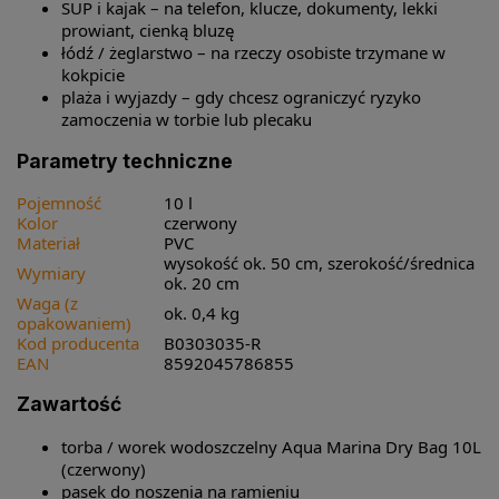
SUP i kajak – na telefon, klucze, dokumenty, lekki
prowiant, cienką bluzę
łódź / żeglarstwo – na rzeczy osobiste trzymane w
kokpicie
plaża i wyjazdy – gdy chcesz ograniczyć ryzyko
zamoczenia w torbie lub plecaku
Parametry techniczne
Pojemność
10 l
Kolor
czerwony
Materiał
PVC
wysokość ok. 50 cm, szerokość/średnica
Wymiary
ok. 20 cm
Waga (z
ok. 0,4 kg
opakowaniem)
Kod producenta
B0303035-R
EAN
8592045786855
Zawartość
torba / worek wodoszczelny Aqua Marina Dry Bag 10L
(czerwony)
pasek do noszenia na ramieniu