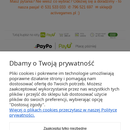
Masz pytania? Nie wiesz co wybrać? Odezwij się a doradzimy - to
nasza pasja!
✆ 531 533 033
✆ 796 521 697
✉ sklep@
activegames.pl
:)
Dbamy o Twoją prywatność
Pliki cookies i pokrewne im technologie umożliwiają
ZAKUPY
poprawne działanie strony i pomagają nam
dostosować ofertę do Twoich potrzeb. Możesz
zaakceptować wykorzystanie przez nas wszystkich tych
POMOC
plików i przejść do sklepu lub dostosować użycie
plików do swoich preferencji, wybierając opcję
"Dostosuj zgody".
MOJE KONTO
Więcej o plikach cookies przeczytasz w naszej Polityce
prywatności.
INFORMACJE
Zaakceptuj tylko niezbędne