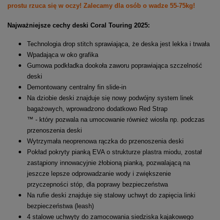
prostu rzuca się w oczy! Zalecamy dla osób o wadze 55-75kg!
Najważniejsze cechy deski Coral Touring 2025:
Technologia drop stitch sprawiająca, że deska jest lekka i trwała
Wpadająca w oko grafika
Gumowa podkładka dookoła zaworu poprawiająca szczelność
deski
Demontowany centralny fin slide-in
Na dziobie deski znajduje się nowy podwójny system linek
bagażowych, wprowadzono dodatkowo Red Strap
™ - który pozwala na umocowanie również wiosła np. podczas
przenoszenia deski
Wytrzymała neoprenowa rączka do przenoszenia deski
Pokład pokryty pianką EVA o strukturze plastra miodu, został
zastąpiony innowacyjnie żłobioną pianką, pozwalającą na
jeszcze lepsze odprowadzanie wody i zwiększenie
przyczepności stóp, dla poprawy bezpieczeństwa
Na rufie deski znajduje się stalowy uchwyt do zapięcia linki
bezpieczeństwa (leash)
4 stalowe uchwyty do zamocowania siedziska kajakowego