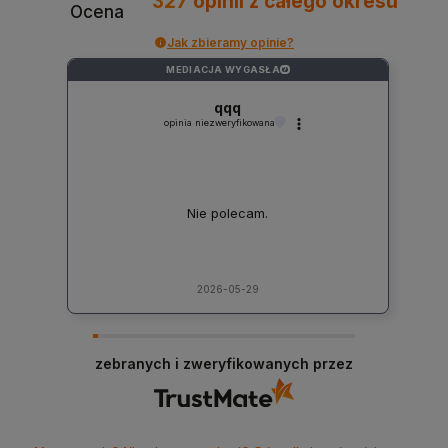
327
opinii
z całego okresu
Ocena
Jak zbieramy opinie?
MEDIACJA WYGASŁA
?
qqq
opinia niezweryfikowana
Nie polecam.
2026-05-29
zebranych i zweryfikowanych przez