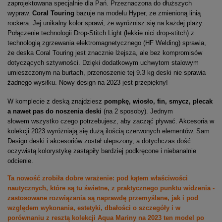
zaprojektowana specjalnie dla Pań. Przeznaczona do dłuższych
wypraw.
Coral Touring
bazuje na modelu Hyper, ze zmienioną linią
rockera. Jej unikalny kolor sprawi, że wyróżnisz się na każdej plaży.
Połączenie technologii Drop-Stitch Light (lekkie nici drop-stitch) z
technologią zgrzewania elektromagnetycznego (HF Welding) sprawia,
że deska Coral Touring jest znacznie lżejsza, ale bez kompromisów
dotyczących sztywności. Dzięki dodatkowym uchwytom stalowym
umieszczonym na burtach, przenoszenie tej 9.3 kg deski nie sprawia
żadnego wysiłku. Nowy design na 2023 jest przepiękny!
W komplecie z deską znajdziesz
pompkę, wiosło, fin, smycz, plecak
a nawet pas do noszenia deski
(na 2 sposoby). Jednym
słowem wszystko czego potrzebujesz, aby zacząć pływać. Akcesoria w
kolekcji 2023 wyróżniają się dużą ilością czerwonych elementów. Sam
Design deski i akcesoriów został ulepszony, a dotychczas dość
oczywistą kolorystykę zastąpiły bardziej podkręcone i niebanalnie
odcienie.
Ta nowość zrobiła dobre wrażenie: pod kątem właściwości
nautycznych, które są tu świetne, z praktycznego punktu widzenia -
zastosowane rozwiązania są naprawdę przemyślane, jak i pod
względem wykonania, estetyki, dbałości o szczegóły i w
porównaniu z resztą kolekcji Aqua Mariny na 2023 ten model po