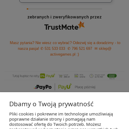
zebranych i zweryfikowanych przez
Masz pytania? Nie wiesz co wybrać? Odezwij się a doradzimy - to
nasza pasja!
✆ 531 533 033
✆ 796 521 697
✉ sklep@
activegames.pl
:)
Dbamy o Twoją prywatność
Pliki cookies i pokrewne im technologie umożliwiają
ZAKUPY
poprawne działanie strony i pomagają nam
dostosować ofertę do Twoich potrzeb. Możesz