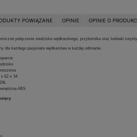
ODUKTY POWIĄZANE
OPINIE
OPINIE O PRODUKCI
omiczne połączenie siedziska wędkarskiego, przybornika oraz lodówki turysty
ny dla każdego pasjonata wędkarstwa w każdej odmianie.
oparcie
edzisko
enoszenia
x 62 x 34
29L
wnętrzna ABS
esięcy
su