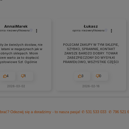
AnnaiMarek
Łukasz
pinia niezweryfikowana
opinia niezweryfikowana
ty że świeżych dostaw, nie
POLECAM ZAKUPY W TYM SKLEPIE,
 latami w magazynach jak w
SZYBKO, SPRAWNIE, KONTAKT
obnych sklepach. Moim
ZAWSZE BARDZO DOBRY. TOWAR
iem warto za to dopłacić
ZABEZPIECZONY DO WYSYŁKI
zysłowiowe 5zł. Ogólnie
PRAWIDŁOWO, WSZYSTKIE CZĘŚCI
raca przebiega owocnie od
BYŁY W ZESTAWIE. jEŻELI KTOŚ
 7 lat. Jeśli pojawiają się
PLANUJE ZAKUP TO NAPEWNO
eś problemy zawsze można
WARTO TUTAJ
4
1
3
0
zyć na szybką pomoc czy
ultacje i rzeczową rade.
2026-03-02
2026-02-16
cam z czystym sumieniem!
brać? Odezwij się a doradzimy - to nasza pasja!
✆ 531 533 033
✆ 796 521 