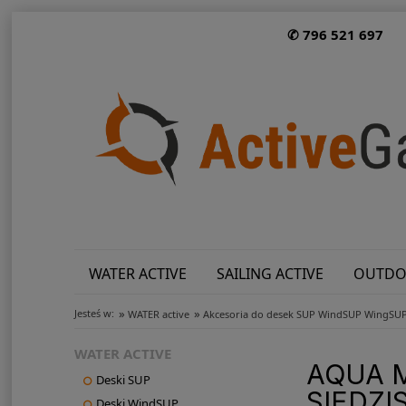
✆ 796 521 697
WATER ACTIVE
SAILING ACTIVE
OUTDO
»
»
Jesteś w:
WATER active
Akcesoria do desek SUP WindSUP WingSU
WATER ACTIVE
AQUA 
Deski SUP
SIEDZI
Deski WindSUP