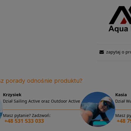
zapytaj o pr
sz porady odnośnie produktu?
Krzysiek
Kasia
Dział Sailing Active oraz Outdoor Active
Dział Wa
Masz pytanie? Zadzwoń:
Masz py
+48 531 533 033
+48 7