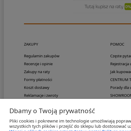
ZAKUPY
POMOC
Regulamin zakupów
Częste pyta
Recenzje i opinie
Rejestracja
Zakupy na raty
Jak kupowa
Formy płatności
CENTRUM 
Koszt dostawy
Porady dla
Reklamacje i zwroty
SHOWROOM: 
Zmieści się do kampera?
Dbamy o Twoją prywatność
PayPo odroczona płatność
Pliki cookies i pokrewne im technologie umożliwiają popra
wszystkich tych plików i przejść do sklepu lub dostosować u