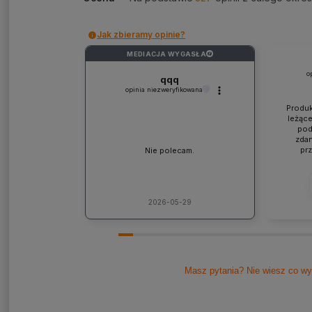
Jak zbieramy opinie?
MEDIACJA WYGASŁA
?
o
qqq
opinia niezweryfikowana
Produk
leżące
pod
zdan
pr
Nie polecam.
współp
ponad
jaki
lic
kons
2026-05-29
Pole
Masz pytania? Nie wiesz co wy