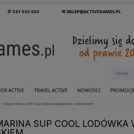
✆ 531 533 033
✉ SKLEP@ACTIVEGAMES.PL
OR ACTIVE
TRAVEL ACTIVE
NOWOŚCI
PROMOCJ
»
P
Aqua Marina SUP Cool lodówka wędkarska z siedziskiem
SHOWROOM: ODWIEDŹ NAS NA ŚLĄSKU!
MARINA SUP COOL LODÓWKA 
SKIEM