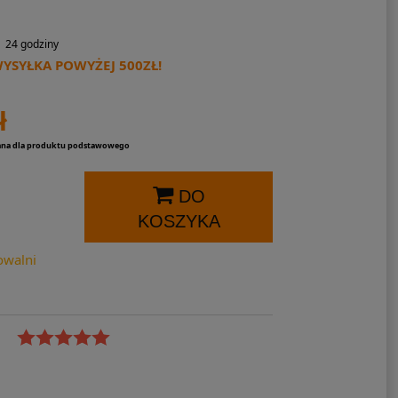
24 godziny
SYŁKA POWYŻEJ 500ZŁ!
ł
ana dla produktu podstawowego
DO
KOSZYKA
owalni