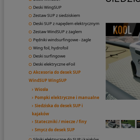
Deski WingSUP
Zestaw SUP z siedziskiem
Deski SUP z napędem elektrycznym
Zestaw WindSUP z żaglem
Pędniki windsurfingowe - żagle
Wing foil, hydrofoil
Deski surfingowe
Deski elektryczne eFoil
Akcesoria do desek SUP
WindSUP WingSUP
Wiosła
Pompki elektryczne i manualne
Siedziska do desek SUP i
kajaków
Stateczniki / miecze / finy
Smycz do desek SUP
Silniki elektryczne do SUP i kajaków