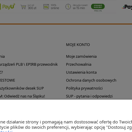
MOJE KONTO
nia
Moje zamówienia
 urządzeń PLB \ EPIRB przewodnik
Przechowalnia
ć?
Ustawienia konta
TESTOWE
Ochrona danych osobowych
 użytkowników desek SUP
Polityka prywatności
Odwiedź nas na Śląsku!
SUP - pytania i odpowiedzi
Wyprzedaż magazynu
wne działanie strony i pomagają nam dostosować ofertę do Twoi
życie plików do swoich preferencji, wybierając opcję "Dostosuj z