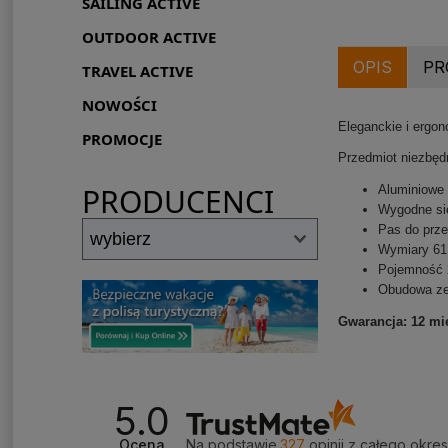
SAILING ACTIVE
OUTDOOR ACTIVE
OPIS
PR
TRAVEL ACTIVE
NOWOŚCI
Eleganckie i ergon
PROMOCJE
Przedmiot niezbęd
PRODUCENCI
Aluminiowe 
Wygodne si
Pas do prz
Wymiary 61 
Pojemność 
Obudowa ze
Gwarancja: 12 mi
5.0
Ocena
Na podstawie
327
opinii
z całego okre