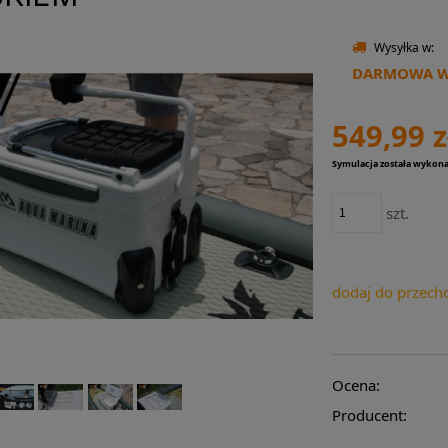
Wysyłka w:
DARMOWA WY
549,99 z
Symulacja została wykon
szt.
dodaj do przech
Ocena:
Producent: