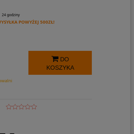
24 godziny
SYŁKA POWYŻEJ 500ZŁ!
DO
KOSZYKA
owalni