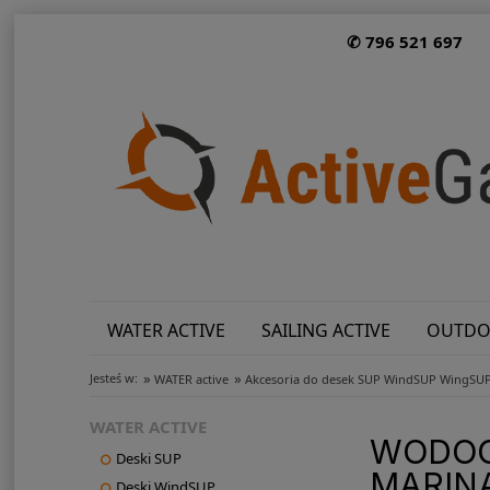
✆ 796 521 697
WATER ACTIVE
SAILING ACTIVE
OUTDO
»
»
Jesteś w:
WATER active
Akcesoria do desek SUP WindSUP WingSU
WATER ACTIVE
WODOO
Deski SUP
MARIN
Deski WindSUP