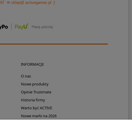
697
✉ sklep@ activegames.pl
:)
INFORMACJE
O nas
Nowe produkty
Opinie Trustmate
Historia firmy
Warto być ACTIVE
Nowe marki na 2026
Promocje
Polecamy