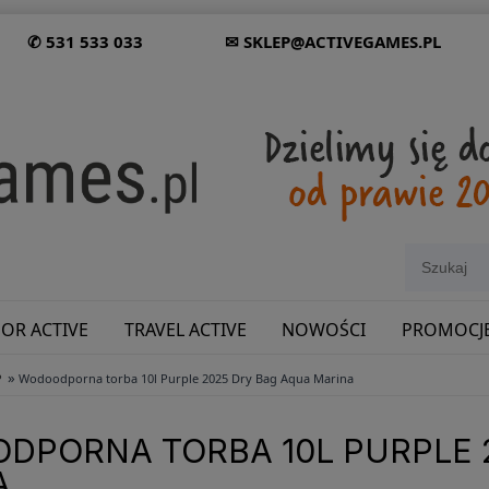
✆ 531 533 033
✉ SKLEP@ACTIVEGAMES.PL
OR ACTIVE
TRAVEL ACTIVE
NOWOŚCI
PROMOCJ
»
P
Wodoodporna torba 10l Purple 2025 Dry Bag Aqua Marina
SHOWROOM: ODWIEDŹ NAS NA ŚLĄSKU!
DPORNA TORBA 10L PURPLE 
A