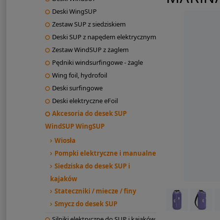
Deski WingSUP
Zestaw SUP z siedziskiem
Deski SUP z napędem elektrycznym
Zestaw WindSUP z żaglem
Pędniki windsurfingowe - żagle
Wing foil, hydrofoil
Deski surfingowe
Deski elektryczne eFoil
Akcesoria do desek SUP
WindSUP WingSUP
Wiosła
Pompki elektryczne i manualne
Siedziska do desek SUP i
kajaków
Stateczniki / miecze / finy
Smycz do desek SUP
Silniki elektryczne do SUP i kajaków