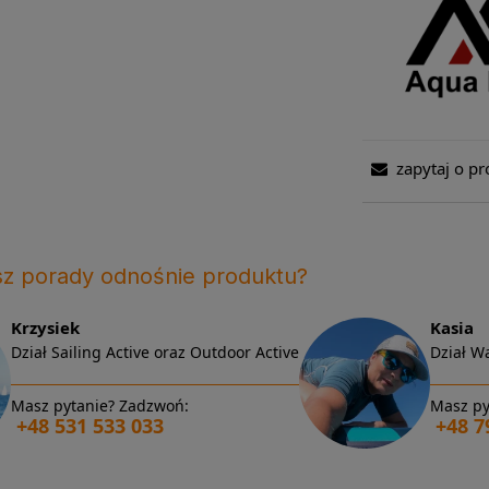
zapytaj o pr
sz porady odnośnie produktu?
Krzysiek
Kasia
Dział Sailing Active oraz Outdoor Active
Dział Wa
Masz pytanie? Zadzwoń:
Masz py
+48 531 533 033
+48 7