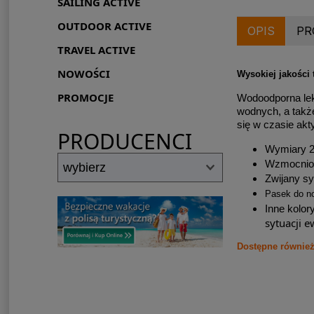
SAILING ACTIVE
OUTDOOR ACTIVE
OPIS
PR
TRAVEL ACTIVE
NOWOŚCI
Wysokiej jakości
PROMOCJE
Wodoodporna lek
wodnych, a takż
się w czasie akt
PRODUCENCI
Wymiary 
Wzmocnio
Zwijany s
Pasek do no
Inne kolor
sytuacji e
Dostępne również w