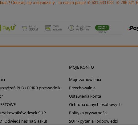
brać? Odezwij się a doradzimy - to nasza pasja!
✆ 531 533 033
✆ 796 521 
MOJE KONTO
nia
Moje zamówienia
 urządzeń PLB \ EPIRB przewodnik
Przechowalnia
ć?
Ustawienia konta
TESTOWE
Ochrona danych osobowych
 użytkowników desek SUP
Polityka prywatności
Odwiedź nas na Śląsku!
SUP - pytania i odpowiedzi
Wyprzedaż magazynu