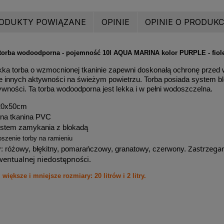
ODUKTY POWIĄZANE
OPINIE
OPINIE O PRODUKCI
 torba wodoodporna - pojemność 10l AQUA MARINA kolor PURPLE - fiol
ka torba o wzmocnionej tkaninie zapewni doskonałą ochronę przed 
e innych aktywności na świeżym powietrzu. Torba posiada system b
ywności. Ta torba wodoodporna jest lekka i w pełni wodoszczelna.
20x50cm
na tkanina PVC
ystem zamykania z blokadą
szenie torby na ramieniu
Zastrzega
y: różowy, błękitny, pomarańczowy, granatowy, czerwony.
wentualnej niedostępności.
iększe i mniejsze rozmiary: 20 litrów i 2 litry.