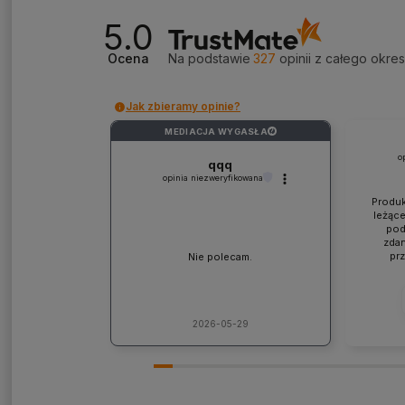
5.0
Ocena
Na podstawie
327
opinii
z całego okre
Jak zbieramy opinie?
MEDIACJA WYGASŁA
?
o
qqq
opinia niezweryfikowana
Produk
leżące
pod
zdan
pr
Nie polecam.
współp
ponad
jaki
lic
kons
2026-05-29
Pole