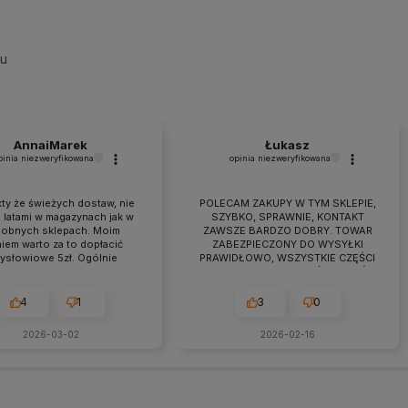
su
AnnaiMarek
Łukasz
pinia niezweryfikowana
opinia niezweryfikowana
ty że świeżych dostaw, nie
POLECAM ZAKUPY W TYM SKLEPIE,
 latami w magazynach jak w
SZYBKO, SPRAWNIE, KONTAKT
obnych sklepach. Moim
ZAWSZE BARDZO DOBRY. TOWAR
iem warto za to dopłacić
ZABEZPIECZONY DO WYSYŁKI
zysłowiowe 5zł. Ogólnie
PRAWIDŁOWO, WSZYSTKIE CZĘŚCI
raca przebiega owocnie od
BYŁY W ZESTAWIE. jEŻELI KTOŚ
 7 lat. Jeśli pojawiają się
PLANUJE ZAKUP TO NAPEWNO
eś problemy zawsze można
WARTO TUTAJ
4
1
3
0
zyć na szybką pomoc czy
ultacje i rzeczową rade.
2026-03-02
2026-02-16
cam z czystym sumieniem!