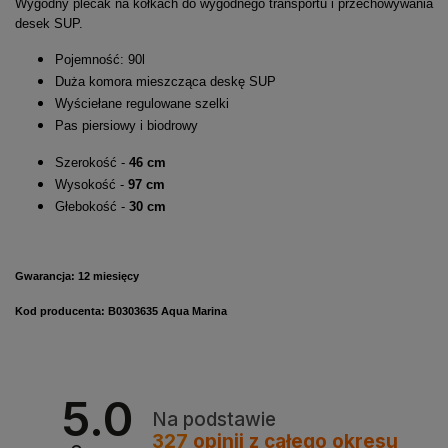
Wygodny plecak na kółkach do wygodnego transportu i przechowywania
desek SUP.
Pojemność: 90l
Duża komora mieszcząca deskę SUP
Wyściełane regulowane szelki
Pas piersiowy i biodrowy
Szerokość -
46 cm
Wysokość -
97 cm
Głebokość -
30 cm
Gwarancja: 12 miesięcy
Kod producenta: B0303635 Aqua Marina
5.0
Na podstawie
327
opinii
z całego okresu