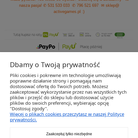
nasza pasja!
✆ 531 533 033
✆ 796 521 697
✉ sklep@
activegames.pl
:)
Dbamy o Twoją prywatność
Pliki cookies i pokrewne im technologie umożliwiają
ZAKUPY
poprawne działanie strony i pomagają nam
dostosować ofertę do Twoich potrzeb. Możesz
zaakceptować wykorzystanie przez nas wszystkich tych
POMOC
plików i przejść do sklepu lub dostosować użycie
plików do swoich preferencji, wybierając opcję
"Dostosuj zgody".
MOJE KONTO
Więcej o plikach cookies przeczytasz w naszej Polityce
prywatności.
INFORMACJE
Zaakceptuj tylko niezbędne