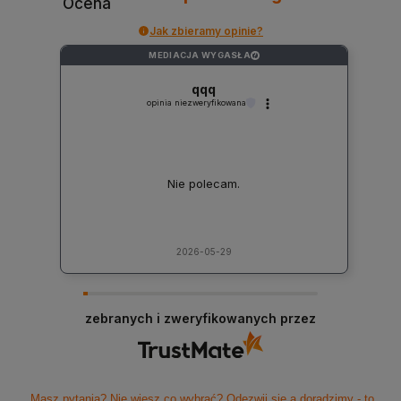
Ocena
Jak zbieramy opinie?
MEDIACJA WYGASŁA
?
qqq
opinia niezweryfikowana
Nie polecam.
2026-05-29
zebranych i zweryfikowanych przez
Masz pytania? Nie wiesz co wybrać? Odezwij się a doradzimy - to