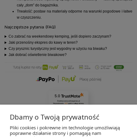
cały „dom” do bagażnika.
Trwałość: postaw na materiały odporne na warunki pogodowe i łatwe
w czyszczeniu.
Najczęstsze pytania (FAQ)
Co zabrać na weekendowy kemping, jeśli dopiero zaczynam?
Jaki przenośny ekspres do kawy w teren?
Czy prysznic turystyczny jest wygodny w użyciu na biwaku?
Jak dobrać oświetlenie biwakowe?
5.0
Średnia ocena activegames.pl
Na podstawie
327
opinii
z całego okresu
Zobacz opinie
Dbamy o Twoją prywatność
Pliki cookies i pokrewne im technologie umożliwiają
ZAKUPY
poprawne działanie strony i pomagają nam