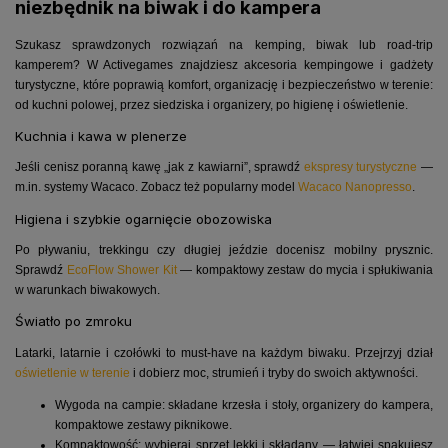
niezbędnik na biwak i do kampera
Szukasz sprawdzonych rozwiązań na kemping, biwak lub road-trip
kamperem? W Activegames znajdziesz akcesoria kempingowe i gadżety
turystyczne, które poprawią komfort, organizację i bezpieczeństwo w terenie:
od kuchni polowej, przez siedziska i organizery, po higienę i oświetlenie.
Kuchnia i kawa w plenerze
Jeśli cenisz poranną kawę „jak z kawiarni”, sprawdź
ekspresy turystyczne
—
m.in. systemy Wacaco. Zobacz też popularny model
Wacaco Nanopresso
.
Higiena i szybkie ogarnięcie obozowiska
Po pływaniu, trekkingu czy długiej jeździe docenisz mobilny prysznic.
Sprawdź
EcoFlow Shower Kit
— kompaktowy zestaw do mycia i spłukiwania
w warunkach biwakowych.
Światło po zmroku
Latarki, latarnie i czołówki to must-have na każdym biwaku. Przejrzyj dział
oświetlenie w terenie
i dobierz moc, strumień i tryby do swoich aktywności.
Wygoda na campie: składane krzesła i stoły, organizery do kampera,
kompaktowe zestawy piknikowe.
Kompaktowość: wybieraj sprzęt lekki i składany — łatwiej spakujesz