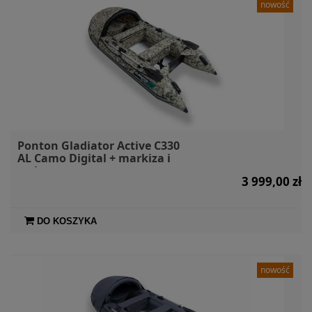
nowość
Ponton Gladiator Active C330
AL Camo Digital + markiza i
torby
3 999,00 zł
DO KOSZYKA
nowość