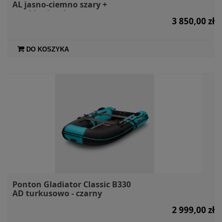
AL jasno-ciemno szary +
markiza i torby
3 850,00 zł
DO KOSZYKA
Ponton Gladiator Classic B330
AD turkusowo - czarny
2 999,00 zł