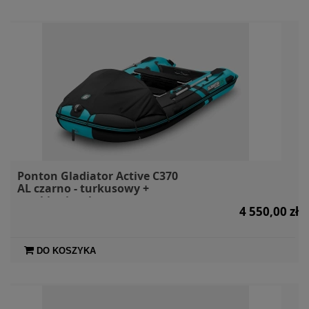
Ponton Gladiator Active C370
AL czarno - turkusowy +
markiza i torby
4 550,00 zł
DO KOSZYKA