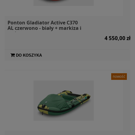
Ponton Gladiator Active C370
AL czerwono - biały + markiza i
torby
4 550,00 zł
DO KOSZYKA
nowość