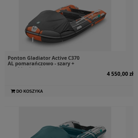
Ponton Gladiator Active C370
AL pomarańczowo - szary +
markiza i torby
4 550,00 zł
DO KOSZYKA