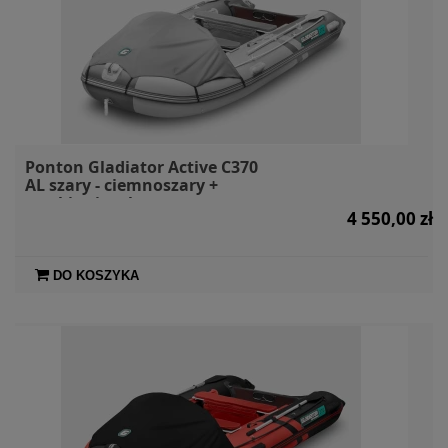
Ponton Gladiator Active C370
AL szary - ciemnoszary +
markiza i torby
4 550,00 zł
DO KOSZYKA