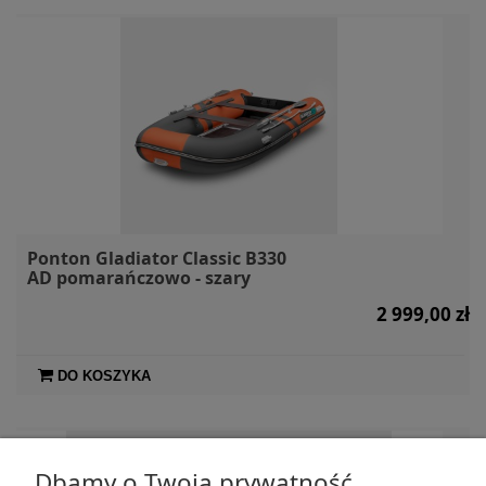
Ponton Gladiator Classic B330
AD pomarańczowo - szary
2 999,00 zł
DO KOSZYKA
Dbamy o Twoją prywatność