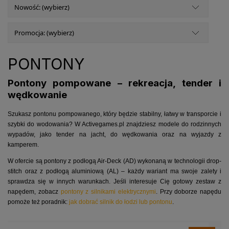
Nowość: (wybierz)
Promocja: (wybierz)
PONTONY
Pontony pompowane – rekreacja, tender i
wędkowanie
Szukasz pontonu pompowanego, który będzie stabilny, łatwy w transporcie i
szybki do wodowania? W Activegames.pl znajdziesz modele do rodzinnych
wypadów, jako tender na jacht, do wędkowania oraz na wyjazdy z
kamperem.
W ofercie są pontony z podłogą Air-Deck (AD) wykonaną w technologii drop-
stitch oraz z podłogą aluminiową (AL) – każdy wariant ma swoje zalety i
sprawdza się w innych warunkach. Jeśli interesuje Cię gotowy zestaw z
napędem, zobacz
pontony z silnikami elektrycznymi
. Przy doborze napędu
pomoże też poradnik:
jak dobrać silnik do łodzi lub pontonu
.