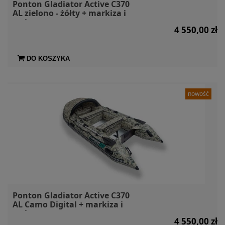
Ponton Gladiator Active C370
AL zielono - żółty + markiza i
torby
4 550,00 zł
DO KOSZYKA
nowość
Ponton Gladiator Active C370
AL Camo Digital + markiza i
torby
4 550,00 zł