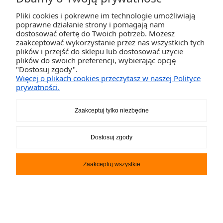
Pliki cookies i pokrewne im technologie umożliwiają
poprawne działanie strony i pomagają nam
dostosować ofertę do Twoich potrzeb. Możesz
zaakceptować wykorzystanie przez nas wszystkich tych
plików i przejść do sklepu lub dostosować użycie
plików do swoich preferencji, wybierając opcję
"Dostosuj zgody".
Więcej o plikach cookies przeczytasz w naszej Polityce
Ponton Gladiator Active C330
prywatności.
AD turkusowo - czarny +
markiza i torby
3 700,00 zł
Zaakceptuj tylko niezbędne
Dostosuj zgody
DO KOSZYKA
Zaakceptuj wszystkie