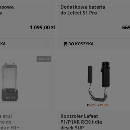
pasowa
Dodatkowa bateria
a
do Lefeet S1 Pro
1 099,00 zł
669
YKA
DO KOSZYKA
nowość
e etui
Kontroler Lefeet
ne do
P1/P1XR RCKit dla
blue H1+
desek SUP