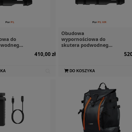
Obudowa
owa do
wypornościowa do
dwodnego
skutera podwodnego
Lefeet P1 XR
410,00 zł
520
YKA
DO KOSZYKA