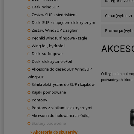
Kategorie: Akc
Deski WingSUP
Zestaw SUP z siedziskiem
Cena: (wybierz)
Deski SUP z napędem elektrycznym
Zestaw WindSUP z żaglem
Promocja: (wybi
Pędniki windsurfingowe - żagle
Wing foil, hydrofoil
AKCES
Deski surfingowe
Deski elektryczne eFoil
Akcesoria do desek SUP WindSUP
Odkryj pełen poten
WingSUP
podwodnych
, któr
Silniki elektryczne do SUP i kajaków
Kajaki pompowane
Pontony
Pontony z silnikami elektrycznymi
Akcesoria do holowania za łódką
Skutery podwodne
Akcesoria do skuterów