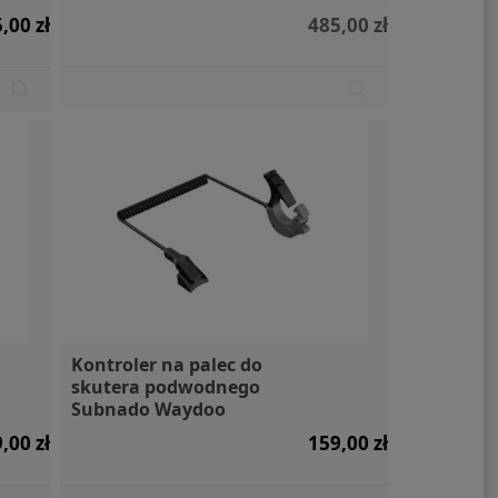
,00 zł
485,00 zł
lka X Moomin
Wodoodporna torba 2l
Silnik 
nky 0,6l
Dry Bag Aqua Marina
9
119,00 zł
65,00 zł
Kontroler na palec do
skutera podwodnego
Subnado Waydoo
,00 zł
159,00 zł