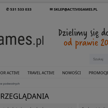
✆ 531 533 033
✉ SKLEP@ACTIVEGAMES.PL
OR ACTIVE
TRAVEL ACTIVE
NOWOŚCI
PROMOCJ
rów podwodnych
SHOWROOM: ODWIEDŹ NAS NA ŚLĄSKU!
PRZEGLĄDANIA