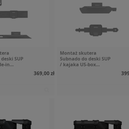
tera
Montaż skutera
 deski SUP
Subnado do deski SUP
de-in
/ kajaka US-box
Waydoo
369,00 zł
399