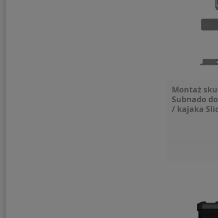
Montaż sku
Subnado do
/ kajaka Sli
Waydoo