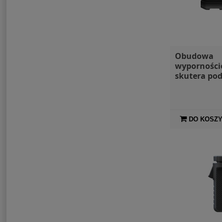
Obudowa
wyporności
skutera po
Lefeet P1
DO KOSZ