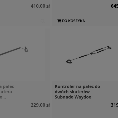
410,00 zł
645
DO KOSZYKA
 torba 10l
SIGG Butelka X Moomin
SIGG Bute
ua Marina
Lighthouse 0,6l
Sti
79,00 zł
109,00 zł
a palec
Kontroler na palec do
kutera
dwóch skuterów
o
Subnado Waydoo
aydoo
229,00 zł
319