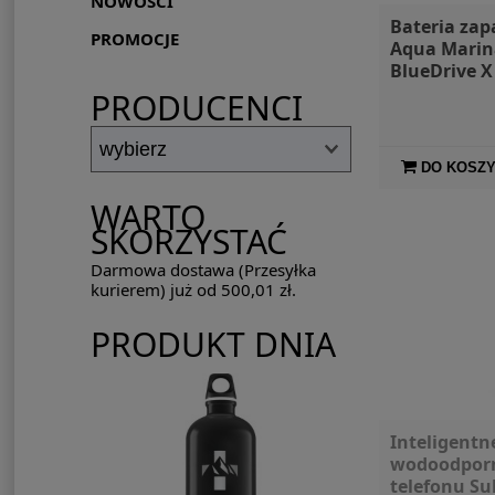
NOWOŚCI
Bateria za
PROMOCJE
Aqua Marin
BlueDrive X
PRODUCENCI
DO KOSZ
WARTO
SKORZYSTAĆ
Darmowa dostawa (Przesyłka
kurierem) już od 500,01 zł.
PRODUKT DNIA
Inteligentn
wodoodpor
telefonu Su