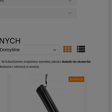
rz)
DNYCH
. W ActiveGames znajdziesz wysokiej jakości
dodatki do skuterów
kowania i rekreacji w wodzie.
promocja