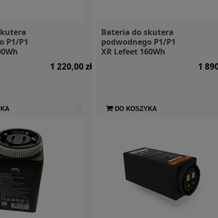
skutera
Bateria do skutera
o P1/P1
podwodnego P1/P1
100Wh
XR Lefeet 160Wh
1 220,00 zł
1 890
YKA
DO KOSZYKA