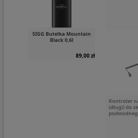
 bojka
SIGG Butelka Mountain
Wodoodporna
na
Black 0,6l
Dry Bag Aq
450,00 zł
89,00 zł
Kontroler n
(długi) do s
podwodneg
Subnado W