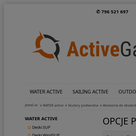
✆ 796 521 697
WATER ACTIVE
SAILING ACTIVE
OUTDO
»
»
»
Jesteś w:
WATER active
Skutery podwodne
Akcesoria do skute
OPCJE 
WATER ACTIVE
Deski SUP
Deski WindSUP