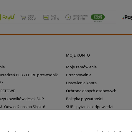
MOJE KONTO
nia
Moje zamówienia
 urządzeń PLB \ EPIRB przewodnik
Przechowalnia
ć?
Ustawienia konta
TESTOWE
Ochrona danych osobowych
 użytkowników desek SUP
Polityka prywatności
Odwiedź nas na Śląsku!
SUP - pytania i odpowiedzi
Wyprzedaż magazynu