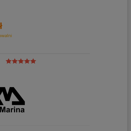
ł
owalni