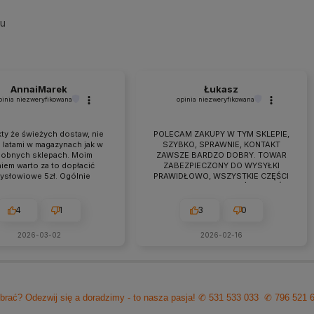
su
AnnaiMarek
Łukasz
pinia niezweryfikowana
opinia niezweryfikowana
ty że świeżych dostaw, nie
POLECAM ZAKUPY W TYM SKLEPIE,
 latami w magazynach jak w
SZYBKO, SPRAWNIE, KONTAKT
obnych sklepach. Moim
ZAWSZE BARDZO DOBRY. TOWAR
iem warto za to dopłacić
ZABEZPIECZONY DO WYSYŁKI
zysłowiowe 5zł. Ogólnie
PRAWIDŁOWO, WSZYSTKIE CZĘŚCI
raca przebiega owocnie od
BYŁY W ZESTAWIE. jEŻELI KTOŚ
 7 lat. Jeśli pojawiają się
PLANUJE ZAKUP TO NAPEWNO
eś problemy zawsze można
WARTO TUTAJ
4
1
3
0
zyć na szybką pomoc czy
ultacje i rzeczową rade.
2026-03-02
2026-02-16
cam z czystym sumieniem!
brać? Odezwij się a doradzimy - to nasza pasja!
✆ 531 533 033
✆ 796 521 