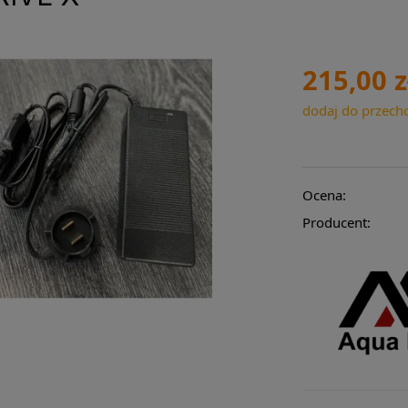
215,00 z
dodaj do przech
Ocena:
Producent: