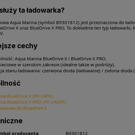
służy ta ładowarka?
iowa Aqua Marina (symbol B9301812) jest przeznaczona do ład
rive X oraz BlueDrive X PRO. To dokładnie ten typ ładowarki, kt
V.
ejsze cechy
lność: Aqua Marina BlueDrive X i BlueDrive X PRO.
sieciowe w szerokim zakresie (idealne także w podróży).
cja stanu ładowania: czerwona dioda (ładowanie) / zielona dioda 
ilność
na BlueDrive X (PF-240X)
na BlueDrive X PRO (PF-240XP)
apasowa do Bluedrive X
hniczne
mbol producenta
B9301812