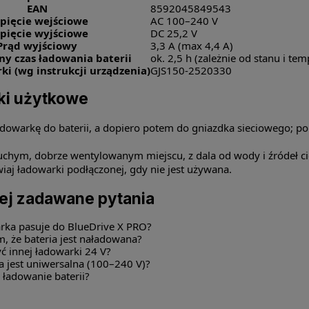
EAN
8592045849543
pięcie wejściowe
AC 100–240 V
pięcie wyjściowe
DC 25,2 V
Prąd wyjściowy
3,3 A (max 4,4 A)
ny czas ładowania baterii
ok. 2,5 h (zależnie od stanu i te
i (wg instrukcji urządzenia)
GJS150-2520330
i użytkowe
adowarkę do baterii, a dopiero potem do gniazdka sieciowego; po
uchym, dobrze wentylowanym miejscu, z dala od wody i źródeł ci
iaj ładowarki podłączonej, gdy nie jest używana.
ej zadawane pytania
arka pasuje do BlueDrive X PRO?
, że bateria jest naładowana?
ć innej ładowarki 24 V?
a jest uniwersalna (100–240 V)?
e ładowanie baterii?