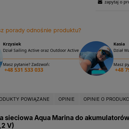
zapytaj o pr
sz porady odnośnie produktu?
Krzysiek
Kasia
Dział Sailing Active oraz Outdoor Active
Dział Wa
Masz pytanie? Zadzwoń:
Masz py
+48 531 533 033
+48 7
ODUKTY POWIĄZANE
OPINIE
OPINIE O PRODUKCI
 sieciowa Aqua Marina do akumulatorów 
,2 V)