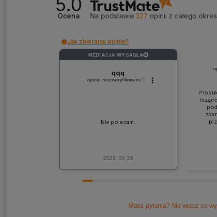
5.0
Ocena
Na podstawie
327
opinii
z całego okre
Jak zbieramy opinie?
MEDIACJA WYGASŁA
?
o
qqq
opinia niezweryfikowana
Produk
leżące
pod
zdan
pr
Nie polecam.
współp
ponad
jaki
lic
kons
2026-05-29
Pole
Masz pytania? Nie wiesz co wy