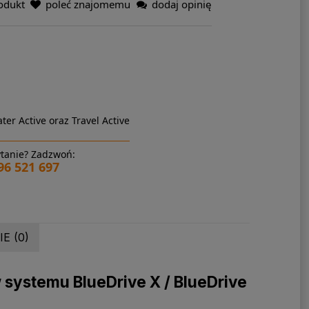
odukt
poleć znajomemu
dodaj opinię
ter Active oraz Travel Active
tanie? Zadzwoń:
96 521 697
E (0)
systemu BlueDrive X / BlueDrive