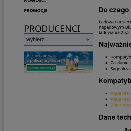
NOWOŚCI
Do czego 
PROMOCJE
Ładowarka siec
PRODUCENCI
napędowym BlueD
ładowania 25,2 
Najważni
Kompatybi
Zasilanie 
Sygnaliza
Kompatyb
Aqua Mari
Aqua Mari
Bateria z
Dane tec
Sy