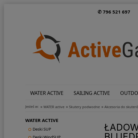
✆ 796 521 697
WATER ACTIVE
SAILING ACTIVE
OUTDO
»
»
»
Jesteś w:
WATER active
Skutery podwodne
Akcesoria do skute
WATER ACTIVE
ŁADOWA
Deski SUP
BLUEDR
Deski WindSUP