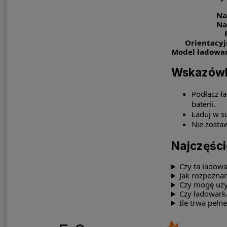
Na
Na
Orientacyj
Model ładowark
Wskazówk
Podłącz ł
baterii.
Ładuj w s
Nie zostaw
Najczęści
Czy ta ładow
Jak rozpoznam
Czy mogę uży
Czy ładowark
Ile trwa pełn