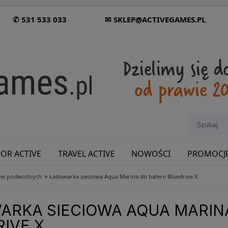
✆ 531 533 033
✉ SKLEP@ACTIVEGAMES.PL
OR ACTIVE
TRAVEL ACTIVE
NOWOŚCI
PROMOCJ
»
rów podwodnych
Ładowarka sieciowa Aqua Marina do baterii Bluedrive X
SHOWROOM: ODWIEDŹ NAS NA ŚLĄSKU!
RKA SIECIOWA AQUA MARINA
IVE X