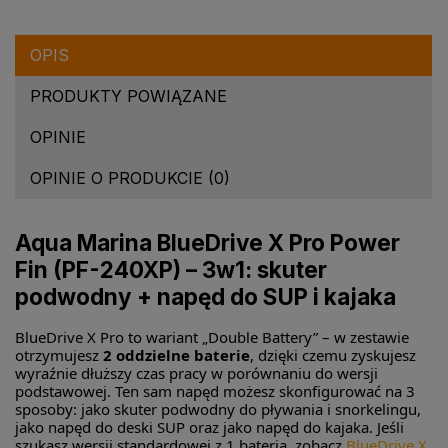
OPIS
PRODUKTY POWIĄZANE
OPINIE
OPINIE O PRODUKCIE (0)
Aqua Marina BlueDrive X Pro Power
Fin (PF-240XP) – 3w1: skuter
podwodny + napęd do SUP i kajaka
BlueDrive X Pro to wariant „Double Battery” – w zestawie
otrzymujesz
2 oddzielne baterie
, dzięki czemu zyskujesz
wyraźnie dłuższy czas pracy w porównaniu do wersji
podstawowej. Ten sam napęd możesz skonfigurować na 3
sposoby: jako skuter podwodny do pływania i snorkelingu,
jako napęd do deski SUP oraz jako napęd do kajaka. Jeśli
szukasz wersji standardowej z 1 baterią, zobacz
BlueDrive X