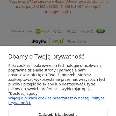
Masz pytania? Nie wiesz co wybrać? Odezwij się a doradzimy - to
nasza pasja!
✆ 531 533 033
✆ 796 521 697
✉ sklep@
activegames.pl
:)
Dbamy o Twoją prywatność
Pliki cookies i pokrewne im technologie umożliwiają
ZAKUPY
poprawne działanie strony i pomagają nam
dostosować ofertę do Twoich potrzeb. Możesz
zaakceptować wykorzystanie przez nas wszystkich tych
POMOC
plików i przejść do sklepu lub dostosować użycie
plików do swoich preferencji, wybierając opcję
"Dostosuj zgody".
MOJE KONTO
Więcej o plikach cookies przeczytasz w naszej Polityce
prywatności.
INFORMACJE
Zaakceptuj tylko niezbędne