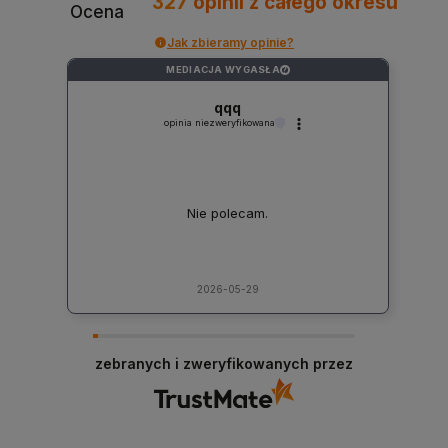
327
opinii
z całego okresu
Ocena
Jak zbieramy opinie?
MEDIACJA WYGASŁA
?
qqq
opinia niezweryfikowana
Nie polecam.
2026-05-29
zebranych i zweryfikowanych przez