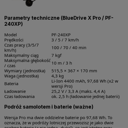
Parametry techniczne (BlueDrive X Pro / PF-
240XP)
Model
PF-240XP
Prędkości
3 / 5 / 7 km/h
Czas pracy (3/5/7
100 / 70 / 40 min
km/h)
Maksymalny ciąg
7 kgf
Maksymalna głębokość
10 m / 3 h
/ czas
Wymiary (jednostka)
515,5 × 367 × 170 mm
Waga (jednostka)
4,3 kg
Li-Ion 4400 mAh, 97,68 Wh (x2 w
Bateria
wersji Pro)
Ładowanie
25,2 V / 3,3 A (maks. 4,4 A)
Czas ładowania
ok. 2,5 h (ładowanie jednej baterii)
Podróż samolotem i baterie (ważne)
Wersja Pro ma dwie oddzielne baterie po 97,68 Wh. To
oznacza, że w podróży lotniczej przewozisz je jako dwie
osobne baterie (a nie jedną „dużą”), co jest istotne przy