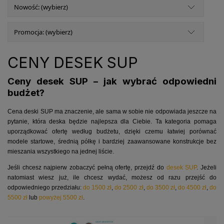
Nowość: (wybierz)
Promocja: (wybierz)
CENY DESEK SUP
Ceny desek SUP – jak wybrać odpowiedni
budżet?
Cena deski SUP ma znaczenie, ale sama w sobie nie odpowiada jeszcze na
pytanie, która deska będzie najlepsza dla Ciebie. Ta kategoria pomaga
uporządkować ofertę według budżetu, dzięki czemu łatwiej porównać
modele startowe, średnią półkę i bardziej zaawansowane konstrukcje bez
mieszania wszystkiego na jednej liście.
Jeśli chcesz najpierw zobaczyć pełną ofertę, przejdź do
desek SUP
. Jeżeli
natomiast wiesz już, ile chcesz wydać, możesz od razu przejść do
odpowiedniego przedziału:
do 1500 zł
,
do 2500 zł
,
do 3500 zł
,
do 4500 zł
,
do
5500 zł
lub
powyżej 5500 zł
.