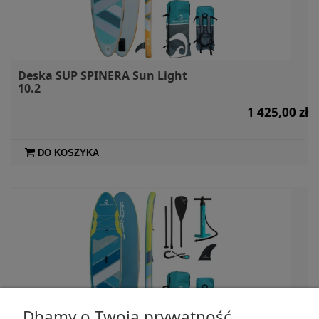
Deska SUP SPINERA Sun Light
10.2
1 425,00 zł
DO KOSZYKA
Dbamy o Twoją prywatność