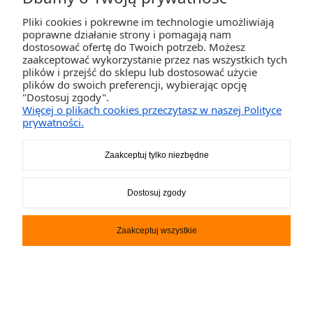
Pliki cookies i pokrewne im technologie umożliwiają
Deska SUP SPINERA Sun Light
poprawne działanie strony i pomagają nam
11
dostosować ofertę do Twoich potrzeb. Możesz
zaakceptować wykorzystanie przez nas wszystkich tych
1 525,00 zł
plików i przejść do sklepu lub dostosować użycie
plików do swoich preferencji, wybierając opcję
"Dostosuj zgody".
DO KOSZYKA
Więcej o plikach cookies przeczytasz w naszej Polityce
prywatności.
Zaakceptuj tylko niezbędne
Dostosuj zgody
Zaakceptuj wszystkie
Deska SUP SPINERA Sun Light
12