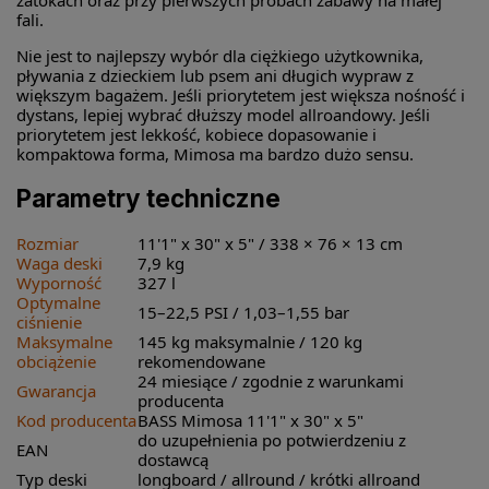
fali.
Nie jest to najlepszy wybór dla ciężkiego użytkownika,
pływania z dzieckiem lub psem ani długich wypraw z
większym bagażem. Jeśli priorytetem jest większa nośność i
dystans, lepiej wybrać dłuższy model allroandowy. Jeśli
priorytetem jest lekkość, kobiece dopasowanie i
kompaktowa forma, Mimosa ma bardzo dużo sensu.
Parametry techniczne
Rozmiar
11'1" x 30" x 5" / 338 × 76 × 13 cm
Waga deski
7,9 kg
Wyporność
327 l
Optymalne
15–22,5 PSI / 1,03–1,55 bar
ciśnienie
Maksymalne
145 kg maksymalnie / 120 kg
obciążenie
rekomendowane
24 miesiące / zgodnie z warunkami
Gwarancja
producenta
Kod producenta
BASS Mimosa 11'1" x 30" x 5"
do uzupełnienia po potwierdzeniu z
EAN
dostawcą
Typ deski
longboard / allround / krótki allroand