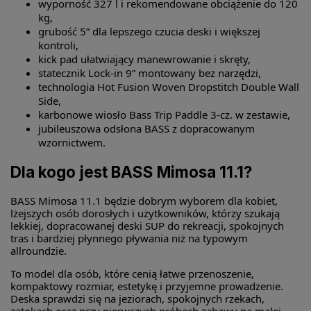
wyporność 327 l i rekomendowane obciążenie do 120
kg,
grubość 5” dla lepszego czucia deski i większej
kontroli,
kick pad ułatwiający manewrowanie i skręty,
statecznik Lock-in 9” montowany bez narzędzi,
technologia Hot Fusion Woven Dropstitch Double Wall
Side,
karbonowe wiosło Bass Trip Paddle 3-cz. w zestawie,
jubileuszowa odsłona BASS z dopracowanym
wzornictwem.
Dla kogo jest BASS Mimosa 11.1?
BASS Mimosa 11.1 będzie dobrym wyborem dla kobiet,
lżejszych osób dorosłych i użytkowników, którzy szukają
lekkiej, dopracowanej deski SUP do rekreacji, spokojnych
tras i bardziej płynnego pływania niż na typowym
allroundzie.
To model dla osób, które cenią łatwe przenoszenie,
kompaktowy rozmiar, estetykę i przyjemne prowadzenie.
Deska sprawdzi się na jeziorach, spokojnych rzekach,
zatokach oraz przy pierwszych próbach zabawy na małej