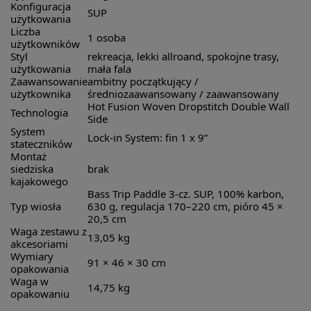
Konfiguracja
SUP
użytkowania
Liczba
1 osoba
użytkowników
Styl
rekreacja, lekki allroand, spokojne trasy,
użytkowania
mała fala
Zaawansowanie
ambitny początkujący /
użytkownika
średniozaawansowany / zaawansowany
Hot Fusion Woven Dropstitch Double Wall
Technologia
Side
System
Lock-in System: fin 1 x 9”
stateczników
Montaż
siedziska
brak
kajakowego
Bass Trip Paddle 3-cz. SUP, 100% karbon,
Typ wiosła
630 g, regulacja 170–220 cm, pióro 45 ×
20,5 cm
Waga zestawu z
13,05 kg
akcesoriami
Wymiary
91 × 46 × 30 cm
opakowania
Waga w
14,75 kg
opakowaniu