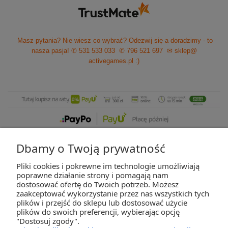
Masz pytania? Nie wiesz co wybrać? Odezwij się a doradzimy - to
nasza pasja!
✆ 531 533 033
✆ 796 521 697
✉ sklep@
activegames.pl
:)
Dbamy o Twoją prywatność
Pliki cookies i pokrewne im technologie umożliwiają
ZAKUPY
poprawne działanie strony i pomagają nam
dostosować ofertę do Twoich potrzeb. Możesz
zaakceptować wykorzystanie przez nas wszystkich tych
POMOC
plików i przejść do sklepu lub dostosować użycie
plików do swoich preferencji, wybierając opcję
"Dostosuj zgody".
MOJE KONTO