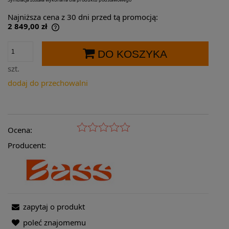
Najniższa cena z 30 dni przed tą promocją:
2 849,00 zł
Jeżeli produkt jest sprzedawany krócej niż
30 dni, wyświetlana jest najniższa cena od
DO KOSZYKA
momentu, kiedy produkt pojawił się w
sprzedaży.
szt.
dodaj do przechowalni
Ocena:
Producent:
zapytaj o produkt
poleć znajomemu