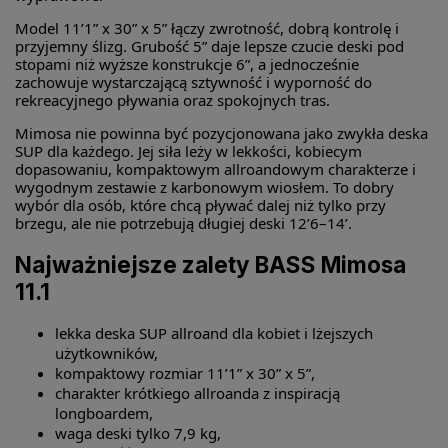
Model 11’1” x 30” x 5” łączy zwrotność, dobrą kontrolę i
przyjemny ślizg. Grubość 5” daje lepsze czucie deski pod
stopami niż wyższe konstrukcje 6”, a jednocześnie
zachowuje wystarczającą sztywność i wyporność do
rekreacyjnego pływania oraz spokojnych tras.
Mimosa nie powinna być pozycjonowana jako zwykła deska
SUP dla każdego. Jej siła leży w lekkości, kobiecym
dopasowaniu, kompaktowym allroandowym charakterze i
wygodnym zestawie z karbonowym wiosłem. To dobry
wybór dla osób, które chcą pływać dalej niż tylko przy
brzegu, ale nie potrzebują długiej deski 12’6–14’.
Najważniejsze zalety BASS Mimosa
11.1
lekka deska SUP allroand dla kobiet i lżejszych
użytkowników,
kompaktowy rozmiar 11’1” x 30” x 5”,
charakter krótkiego allroanda z inspiracją
longboardem,
waga deski tylko 7,9 kg,