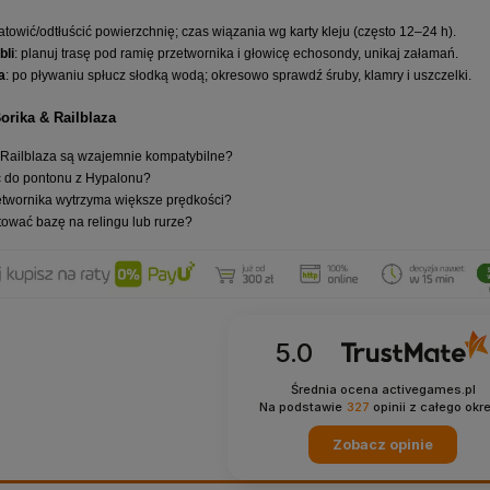
atowić/odtłuścić powierzchnię; czas wiązania wg karty kleju (często 12–24 h).
bli
: planuj trasę pod ramię przetwornika i głowicę echosondy, unikaj załamań.
a
: po pływaniu spłucz słodką wodą; okresowo sprawdź śruby, klamry i uszczelki.
rika & Railblaza
i Railblaza są wzajemnie kompatybilne?
 do pontonu z Hypalonu?
etwornika wytrzyma większe prędkości?
wać bazę na relingu lub rurze?
5.0
Średnia ocena activegames.pl
Na podstawie
327
opinii
z całego okr
Zobacz opinie