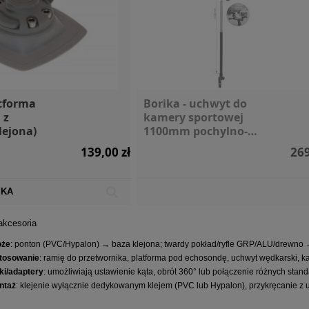
atforma
Borika - uchwyt do
 z
kamery sportowej
lejona)
1100mm pochylno-
uchylny
139,00 zł
269
a Mountain
Deska SUP Glow Aqua
Silnik 
0,6l
Marina 2025
Torqeedo T
YKA
89,00 zł
2 099,00 zł
akcesoria
Cena regularna:
2 999,00 zł
oże
: ponton (PVC/Hypalon) → baza klejona; twardy pokład/ryfle GRP/ALU/drewno 
tosowanie
: ramię do przetwornika, platforma pod echosondę, uchwyt wędkarski, k
ki/adaptery
: umożliwiają ustawienie kąta, obrót 360° lub połączenie różnych stan
ntaż
: klejenie wyłącznie dedykowanym klejem (PVC lub Hypalon), przykręcanie z 