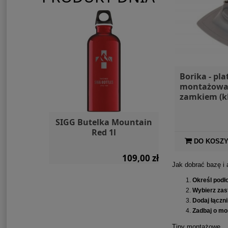
Borika - pl
montażowa
zamkiem (k
 Moomin
SIGG Butelka Mountain
SIGG Butelk
0,6l
Red 1l
Black 
DO KOSZ
109,00 zł
109,00 zł
Jak dobrać bazę i 
Określ podł
Wybierz zas
Dodaj łączni
Zadbaj o mo
Tipy montażowe