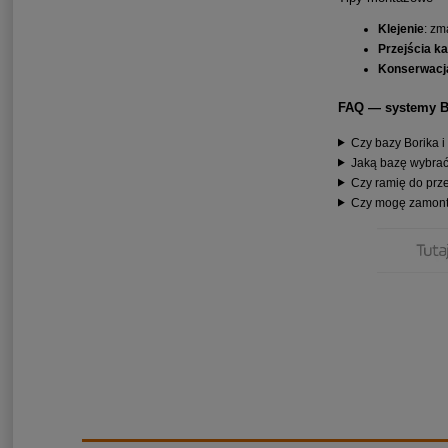
Klejenie
: zm
Przejścia ka
Konserwacj
FAQ — systemy Bo
Czy bazy Borika 
Jaką bazę wybrać
Czy ramię do prz
Czy mogę zamonto