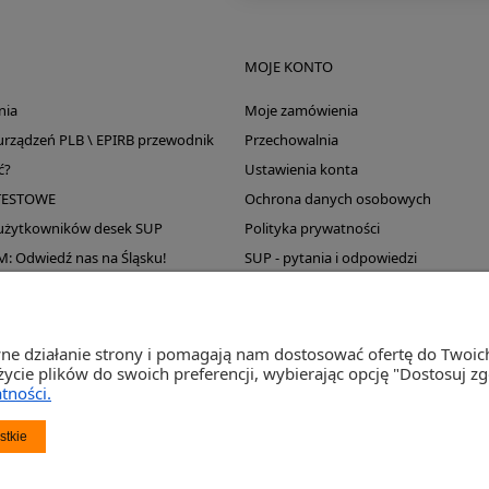
MOJE KONTO
nia
Moje zamówienia
 urządzeń PLB \ EPIRB przewodnik
Przechowalnia
ć?
Ustawienia konta
TESTOWE
Ochrona danych osobowych
 użytkowników desek SUP
Polityka prywatności
Odwiedź nas na Śląsku!
SUP - pytania i odpowiedzi
Wyprzedaż magazynu
wne działanie strony i pomagają nam dostosować ofertę do Twoi
życie plików do swoich preferencji, wybierając opcję "Dostosuj z
tności.
st Sp. j. Ul. Św. Wojciecha 60, 41-922 Radzionków, śląskie NIP: 645-241-94-33 REGON: 2
stkie
Napisz
sklep@activegames.pl
lub zadzwoń
+48796521697