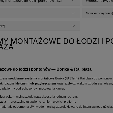
emy montażowe do łodzi i pontonów – [...]
Producent: (wybie
Nowość: (wybierz)
erz)
MY MONTAŻOWE DO ŁODZI I P
AZA
żowe do łodzi i pontonów — Borika & Railblaza
dziesz
modularne systemy montażowe
Borika (FASTen) i Railblaza do pontonów 
ęki
bazom klejonym lub przykręcanym
oraz szybkozłączkom zbudujesz własny,
po platformy pod echosondy i mocowania kamer.
iguracja
— wpinasz/odpinasz akcesoria jednym ruchem.
lacja
— precyzyjne ustawienie ramion, głowic i platform.
ateriały odporne na UV i wodę morską, zaprojektowane do intensywnego użycia.