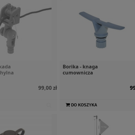
okada
Borika - knaga
chylna
cumownicza
99,00 zł
99
DO KOSZYKA