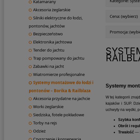
Kategorie: Syst
Katamarany
Akcesoria żeglarskie
Cena: (wybierz)
Silniki elektryczne do łodzi,
pontonów, jachtów
Promocja: (wybi
Bezpieczeństwo
Elektronika jachtowa
SYSTE
Tender do jachtu
RAILBL
Trap pompowany do jachtu
Zabawki na jacht
Wiatromierze profesjonalne
Systemy montażowe do łodzi i
Systemy monta
pontonów – Borika & Railblaza
W tej kategorii znaj
Akcesoria przydatne na jachcie
kajaków i SUP. Dzi
Worki żeglarskie
uchwyty na wędki, 
Siedziska, fotele pokładowe
Szybka konf
Torby na rejs
Obrót i regu
Odzież
Trwałość
— m
Czyszczenie i konserwacja