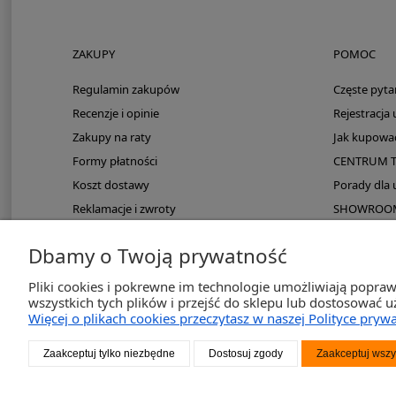
ZAKUPY
POMOC
Regulamin zakupów
Częste pyta
Recenzje i opinie
Rejestracja
Zakupy na raty
Jak kupowa
Formy płatności
CENTRUM 
Koszt dostawy
Porady dla
Reklamacje i zwroty
SHOWROOM: 
Zmieści się do kampera?
Dbamy o Twoją prywatność
PayPo odroczona płatność
Pliki cookies i pokrewne im technologie umożliwiają popra
wszystkich tych plików i przejść do sklepu lub dostosować u
Więcej o plikach cookies przeczytasz w naszej Polityce prywa
2K-Inve
Zaakceptuj tylko niezbędne
Dostosuj zgody
Zaakceptuj wszy