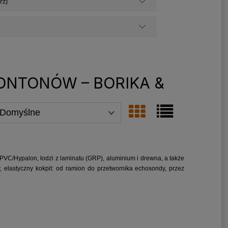
rz)
ONTONÓW – BORIKA &
PVC/Hypalon, łodzi z laminatu (GRP), aluminium i drewna, a także
 elastyczny kokpit: od ramion do przetwornika echosondy, przez