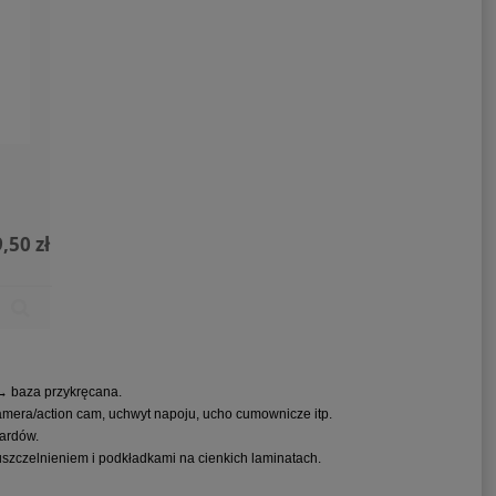
,50 zł
elektryczny
Silnik elektryczny
Silnik 
ravel 1100 TL
Torqeedo Travel XP 1600
9
TL
11 850,00 zł
15 900,00 zł
→ baza przykręcana.
amera/action cam, uchwyt napoju, ucho cumownicze itp.
dardów.
uszczelnieniem i podkładkami na cienkich laminatach.