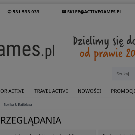
✆ 531 533 033
✉ SKLEP@ACTIVEGAMES.PL
OR ACTIVE
TRAVEL ACTIVE
NOWOŚCI
PROMOCJ
– Borika & Railblaza
SHOWROOM: ODWIEDŹ NAS NA ŚLĄSKU!
PRZEGLĄDANIA