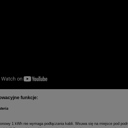
nowacyjne funkcje:
teria
-jonowy 1 kWh nie wymaga podłączania kabli. Wsuwa się na miejsce pod pod