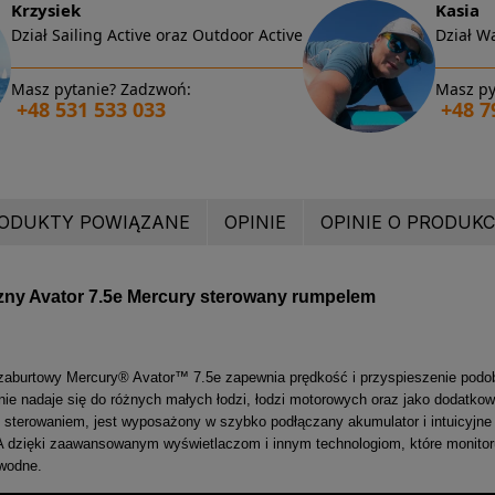
Krzysiek
Kasia
Dział Sailing Active oraz Outdoor Active
Dział Wa
Masz pytanie? Zadzwoń:
Masz py
+48 531 533 033
+48 7
ODUKTY POWIĄZANE
OPINIE
OPINIE O PRODUKCI
yczny Avator 7.5e Mercury sterowany rumpelem
k zaburtowy Mercury® Avator™ 7.5e zapewnia prędkość i przyspieszenie podo
nie nadaje się do różnych małych łodzi, łodzi motorowych oraz jako dodatk
sterowaniem, jest wyposażony w szybko podłączany akumulator i intuicyjne e
 A dzięki zaawansowanym wyświetlaczom i innym technologiom, które monitor
wodne.