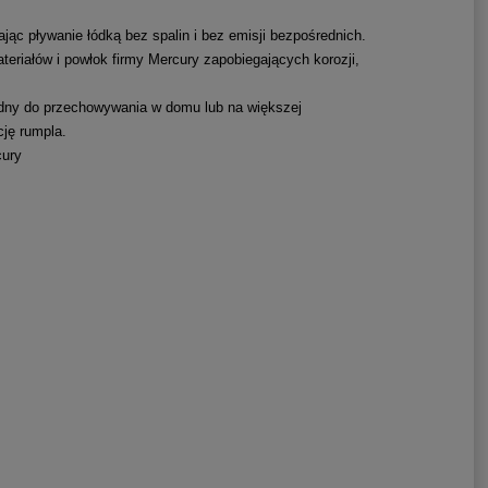
jąc pływanie łódką bez spalin i bez emisji bezpośrednich.
eriałów i powłok firmy Mercury zapobiegających korozji,
godny do przechowywania w domu lub na większej
cję rumpla.
cury