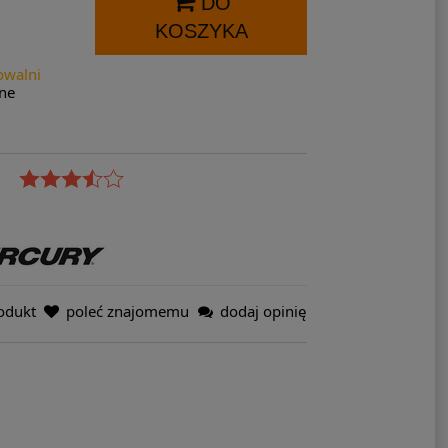
DO
KOSZYKA
owalni
ne
odukt
poleć znajomemu
dodaj opinię