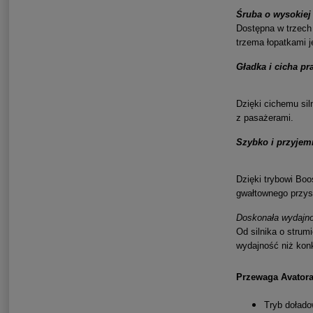
Śruba o wysokiej
Dostępna w trzech
trzema łopatkami 
Gładka i cicha pr
Dzięki cichemu sil
z pasażerami.
Szybko i przyjem
Dzięki trybowi Bo
gwałtownego przys
Doskonała wydajn
Od silnika o stru
wydajność niż kon
Przewaga Avatora
Tryb dołado