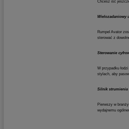
Chcesz iść jeszcz
Wielozadaniowy 
Rumpel Avator zost
sterować z dowolne
Sterowanie cyfro
W przypadku łodzi
stylach, aby pasow
Silnik strumieni
Pierwszy w branży 
wydajnemu ogólnem