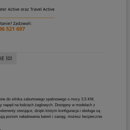
ter Active oraz Travel Active
tanie? Zadzwoń:
96 521 697
E (0)
bne do silnika zaburtowego spalinowego o mocy 3,5 KM,
owy napęd na łodziach żaglowych. Dostępny w modelach z
lementy sterujące, dzięki którym konfiguracja i obsługa są
ują poziom naładowania baterii i zasięg, możesz bezpiecznie