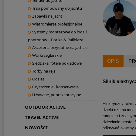
Tender do jachtu
Trap pompowany do jachtu
Zabawki na jacht
Wiatromierze profesjonalne
Systemy montażowe do łodzi i
pontonów – Borika & Railblaza
Akcesoria przydatne na jachcie
Worki żeglarskie
OPIS
PR
Siedziska, fotele pokładowe
Torby na rejs
Odzież
Silnik elektr
Czyszczenie i konserwacja
Używane, poprezentacyjne
Elektryczny silni
OUTDOOR ACTIVE
dzięki czemu ideal
rumplem i zdalnym 
TRAVEL ACTIVE
dziecinnie proste.
NOWOŚCI
odkrywać akweny 