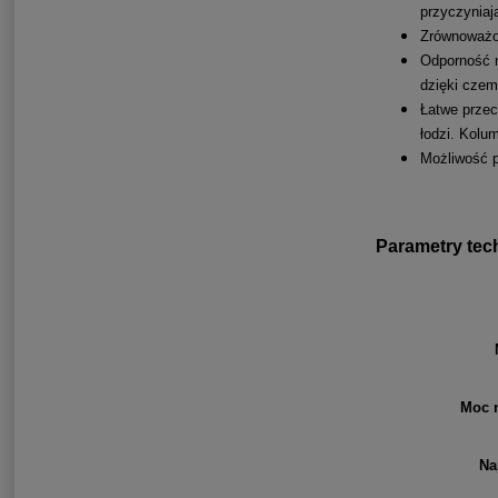
przyczyniaj
Zrównoważon
Odporność n
dzięki czem
Łatwe przec
łodzi. Kolu
Możliwość p
Parametry tech
Moc 
Na