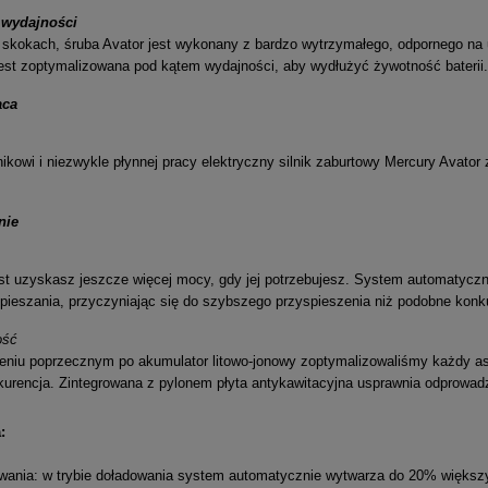
 wydajności
 skokach, śruba Avator jest wykonany z bardzo wytrzymałego, odpornego na
jest zoptymalizowana pod kątem wydajności, aby wydłużyć żywotność baterii.
aca
nikowi i niezwykle płynnej pracy elektryczny silnik zaburtowy Mercury Avato
nie
ost uzyskasz jeszcze więcej mocy, gdy jej potrzebujesz. System automaty
pieszania, przyczyniając się do szybszego przyspieszenia niż podobne konk
ość
mieniu poprzecznym po akumulator litowo-jonowy zoptymalizowaliśmy każdy 
kurencja. Zintegrowana z pylonem płyta antykawitacyjna usprawnia odprowadz
:
wania: w trybie doładowania system automatycznie wytwarza do 20% więks