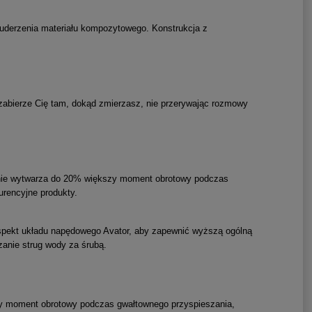
 uderzenia materiału kompozytowego. Konstrukcja z
r zabierze Cię tam, dokąd zmierzasz, nie przerywając rozmowy
cznie wytwarza do 20% większy moment obrotowy podczas
urencyjne produkty.
aspekt układu napędowego Avator, aby zapewnić wyższą ogólną
anie strug wody za śrubą.
zy moment obrotowy podczas gwałtownego przyspieszania,