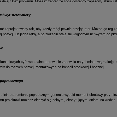
e dalej? Bez problemu. Możesz zabrać ze sobą dostępny zapasowy akumulator
uchwyt sterowniczy
ał zaprojektowany tak, aby każdy mógł pewnie przejąć ster. Można go regul
j pozycji lub jedną ręką, a po złożeniu staje się wygodnym uchwytem do prz
we
 konsolowych cyfrowe zdalne sterowanie zapewnia natychmiastową reakcję, b
ały do różnych pozycji montażowych na konsoli środkowej i bocznej.
a poprzecznego
silnik o strumieniu poprzecznym generuje wysoki moment obrotowy przy niew
u projektowi możesz cieszyć się pełnymi, ekscytującymi dniami na wodzie.