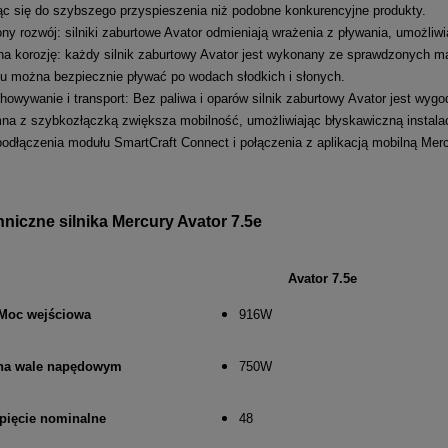
ąc się do szybszego przyspieszenia niż podobne konkurencyjne produkty.
y rozwój: silniki zaburtowe Avator odmieniają wrażenia z pływania, umożliwia
a korozję: każdy silnik zaburtowy Avator jest wykonany ze sprawdzonych mat
u można bezpiecznie pływać po wodach słodkich i słonych.
howywanie i transport: Bez paliwa i oparów silnik zaburtowy Avator jest wy
mna z szybkozłączką zwiększa mobilność, umożliwiając błyskawiczną instala
odłączenia modułu SmartCraft Connect i połączenia z aplikacją mobilną Mer
niczne silnika Mercury Avator 7.5e
Avator 7.5e
Moc wejściowa
916W
na wale napędowym
750W
pięcie nominalne
48