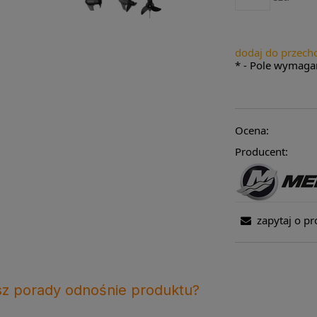
dodaj do przech
*
- Pole wymaga
Ocena:
Producent:
zapytaj o pr
sz porady odnośnie produktu?