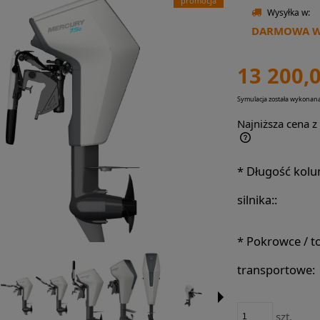
promocja
Wysyłka w:
DARMOWA WY
13 200,0
Symulacja została wykona
Najniższa cena z
Jeżeli produkt jest sprzedawany krócej niż
*
Długość kol
30 dni, wyświetlana jest najniższa cena od
momentu, kiedy produkt pojawił się w
silnika::
sprzedaży.
*
Pokrowce / t
transportowe:
szt.