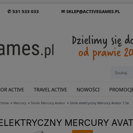
✆ 531 533 033
✉ SKLEP@ACTIVEGAMES.PL
OR ACTIVE
TRAVEL ACTIVE
NOWOŚCI
PROMOCJ
»
»
»
achtów
Mercury
Silniki Mercury Avator
Silnik elektryczny Mercury Avator 7.5e
SHOWROOM: ODWIEDŹ NAS NA ŚLĄSKU!
 ELEKTRYCZNY MERCURY AVAT