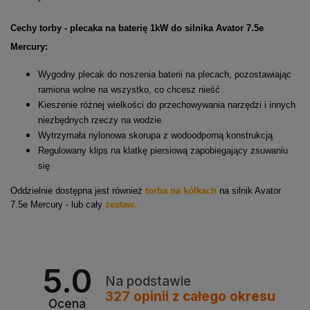
Cechy torby - plecaka na baterię 1kW do silnika Avator 7.5e
Mercury:
Wygodny plecak do noszenia baterii na plecach, pozostawiając
ramiona wolne na wszystko, co chcesz nieść
Kieszenie różnej wielkości do przechowywania narzędzi i innych
niezbędnych rzeczy na wodzie
Wytrzymała nylonowa skorupa z wodoodporną konstrukcją
Regulowany klips na klatkę piersiową zapobiegający zsuwaniu
się
Oddzielnie dostępna jest również
torba na kółkach
na silnik Avator
7.5e Mercury - lub cały
zestaw.
5.0
Na podstawie
327
opinii
z całego okresu
Ocena