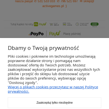
nasza pasja!
✆ 531 533 033
✆ 796 521 697
✉ sklep@
activegames.pl
:)
Dbamy o Twoją prywatność
Pliki cookies i pokrewne im technologie umożliwiają
ZAKUPY
poprawne działanie strony i pomagają nam
dostosować ofertę do Twoich potrzeb. Możesz
zaakceptować wykorzystanie przez nas wszystkich tych
POMOC
plików i przejść do sklepu lub dostosować użycie
plików do swoich preferencji, wybierając opcję
"Dostosuj zgody".
MOJE KONTO
Więcej o plikach cookies przeczytasz w naszej Polityce
prywatności.
INFORMACJE
Zaakceptuj tylko niezbędne