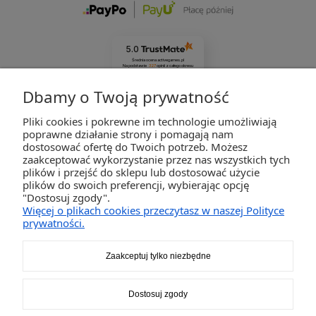
5.0
Średnia ocena activegames.pl
Na podstawie
327
opinii
z całego okresu
Zobacz opinie
Dbamy o Twoją prywatność
Pliki cookies i pokrewne im technologie umożliwiają
ZAKUPY
poprawne działanie strony i pomagają nam
dostosować ofertę do Twoich potrzeb. Możesz
zaakceptować wykorzystanie przez nas wszystkich tych
POMOC
plików i przejść do sklepu lub dostosować użycie
plików do swoich preferencji, wybierając opcję
"Dostosuj zgody".
MOJE KONTO
Więcej o plikach cookies przeczytasz w naszej Polityce
prywatności.
INFORMACJE
Zaakceptuj tylko niezbędne
2K-Invest Sp. j. Ul. Św. Wojciecha 60, 41-922 Radzionków, śląskie NIP: 645-241-94-33
Dostosuj zgody
REGON: 240545854