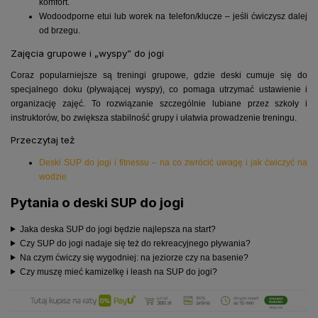
komfort.
Wodoodporne etui lub worek na telefon/klucze – jeśli ćwiczysz dalej
od brzegu.
Zajęcia grupowe i „wyspy” do jogi
Coraz popularniejsze są treningi grupowe, gdzie deski cumuje się do
specjalnego doku (pływającej wyspy), co pomaga utrzymać ustawienie i
organizację zajęć. To rozwiązanie szczególnie lubiane przez szkoły i
instruktorów, bo zwiększa stabilność grupy i ułatwia prowadzenie treningu.
Przeczytaj też
Deski SUP do jogi i fitnessu – na co zwrócić uwagę i jak ćwiczyć na
wodzie
Pytania o deski SUP do jogi
Jaka deska SUP do jogi będzie najlepsza na start?
Czy SUP do jogi nadaje się też do rekreacyjnego pływania?
Na czym ćwiczy się wygodniej: na jeziorze czy na basenie?
Czy muszę mieć kamizelkę i leash na SUP do jogi?