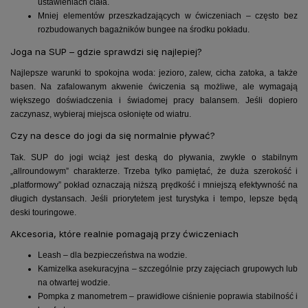
ustawieniach ciała.
Mniej elementów przeszkadzających w ćwiczeniach – często bez
rozbudowanych bagażników bungee na środku pokładu.
Joga na SUP – gdzie sprawdzi się najlepiej?
Najlepsze warunki to spokojna woda: jezioro, zalew, cicha zatoka, a także
basen. Na zafalowanym akwenie ćwiczenia są możliwe, ale wymagają
większego doświadczenia i świadomej pracy balansem. Jeśli dopiero
zaczynasz, wybieraj miejsca osłonięte od wiatru.
Czy na desce do jogi da się normalnie pływać?
Tak. SUP do jogi wciąż jest deską do pływania, zwykle o stabilnym
„allroundowym” charakterze. Trzeba tylko pamiętać, że duża szerokość i
„platformowy” pokład oznaczają niższą prędkość i mniejszą efektywność na
długich dystansach. Jeśli priorytetem jest turystyka i tempo, lepsze będą
deski touringowe.
Akcesoria, które realnie pomagają przy ćwiczeniach
Leash – dla bezpieczeństwa na wodzie.
Kamizelka asekuracyjna – szczególnie przy zajęciach grupowych lub
na otwartej wodzie.
Pompka z manometrem – prawidłowe ciśnienie poprawia stabilność i