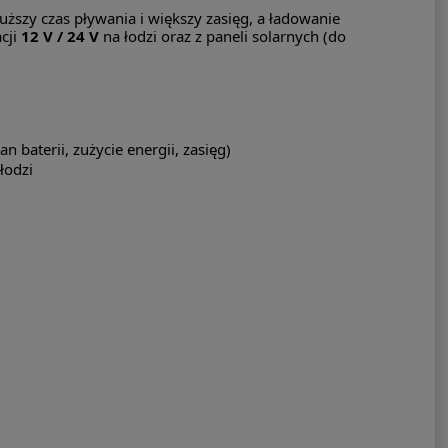
łuższy czas pływania i większy zasięg, a ładowanie
acji
12 V / 24 V
na łodzi oraz z paneli solarnych (do
 baterii, zużycie energii, zasięg)
łodzi