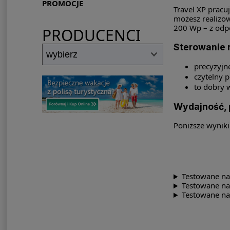
PROMOCJE
Travel XP pracuj
możesz realizowa
200 Wp – z od
PRODUCENCI
Sterowanie r
precyzyjn
czytelny p
to dobry w
Wydajność, p
Poniższe wyniki
Testowane na
Testowane n
Testowane na