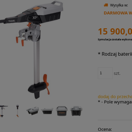
Wysyłka w:
DARMOWA WY
15 900,0
Symulacja została wykon
*
Rodzaj baterii
szt.
dodaj do przech
*
- Pole wymaga
Ocena: