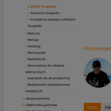
Silniki Torqeedo
Akcesoria Torqeedo
Kompletne zestawy z silnikami
Torqeedo
Mercury
Remigo
Haswing
Potrzebuje
Motorguide
WaterWorld
Akumulatory do silników
elektrycznych
Ładowarki do akumulatorów
Bezpieczniki i zabezpieczenia
instalacji DC
Bezpieczeństwo
Elektronika jachtowa
OPIS
PR