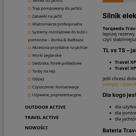
Tender do jachtu
Trap pompowany do jachtu
Silnik ele
Zabawki na jacht
Wiatromierze profesjonalne
Torqeedo Trav
Systemy montażowe do łodzi i
lepszej rezerw
czyli stabilnie
pontonów – Borika & Railblaza
Akcesoria przydatne na jachcie
TL vs TS – j
Worki żeglarskie
Travel XP
Siedziska, fotele pokładowe
Travel XP
Torby na rejs
Jeśli chcesz dob
Odzież
pawęży i zjawis
Czyszczenie i konserwacja
Dla kogo jes
Używane, poprezentacyjne
dla użytk
OUTDOOR ACTIVE
dla ponton
TRAVEL ACTIVE
dla jacht
NOWOŚCI
Bateria Trav