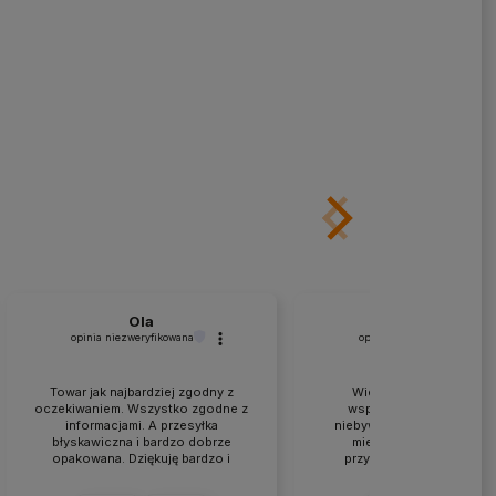
Ola
Kruczkowski
opinia niezweryfikowana
opinia niezweryfikowana
Towar jak najbardziej zgodny z
Wielkie podziękowania 
oczekiwaniem. Wszystko zgodne z
współpracę i doradztwo
informacjami. A przesyłka
niebywałą skalę. Nie ma ta
błyskawiczna i bardzo dobrze
miejsca w Polsce... War
opakowana. Dziękuję bardzo i
przyjechać, porozmawiać
szczerze polecam a przy okazji
specjalistami-praktykam
dziękuję też za profesjonalną
aczkolwiek wysyłki też idą 