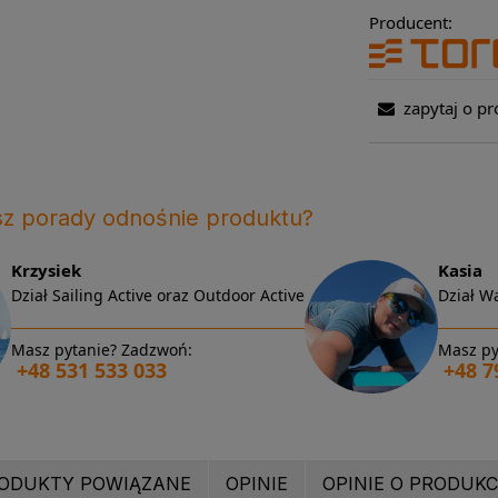
Producent:
zapytaj o pr
sz porady odnośnie produktu?
Krzysiek
Kasia
Dział Sailing Active oraz Outdoor Active
Dział Wa
Masz pytanie? Zadzwoń:
Masz py
+48 531 533 033
+48 7
ODUKTY POWIĄZANE
OPINIE
OPINIE O PRODUKCI