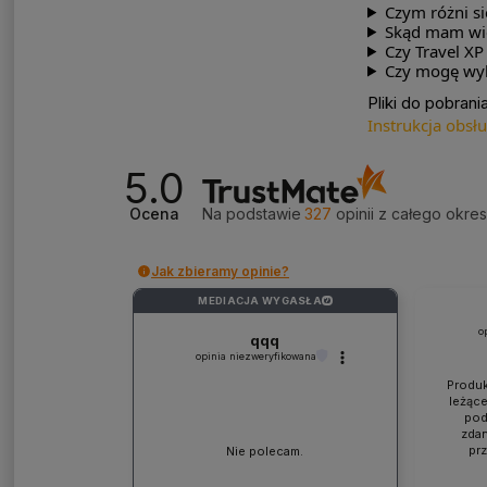
Czym różni si
Skąd mam wied
Czy Travel X
Czy mogę wyb
Pliki do pobrania
Instrukcja obsł
5.0
Ocena
Na podstawie
327
opinii
z całego okre
Jak zbieramy opinie?
MEDIACJA WYGASŁA
?
o
qqq
opinia niezweryfikowana
Produk
leżące
pod
zdan
pr
Nie polecam.
współp
ponad