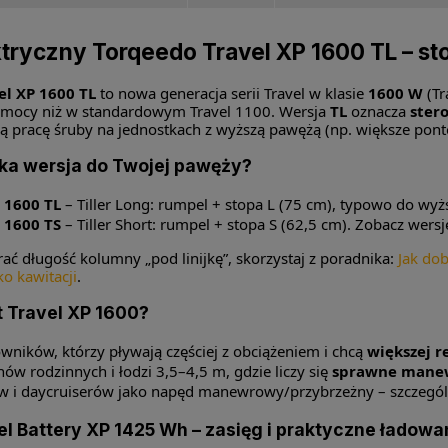
ktryczny Torqeedo Travel XP 1600 TL – sto
el XP 1600 TL
to nowa generacja serii Travel w klasie
1600 W
(Tr
y mocy niż w standardowym Travel 1100. Wersja
TL
oznacza
ster
jszą pracę śruby na jednostkach z wyższą pawężą (np. większe ponto
aka wersja do Twojej pawęży?
 1600 TL
– Tiller Long: rumpel + stopa L (75 cm), typowo do wy
 1600 TS
– Tiller Short: rumpel + stopa S (62,5 cm). Zobacz wersj
rać długość kolumny „pod linijkę”, skorzystaj z poradnika:
Jak do
ko kawitacji
.
t Travel XP 1600?
owników, którzy pływają częściej z obciążeniem i chcą
większej 
ów rodzinnych i łodzi 3,5–4,5 m, gdzie liczy się
sprawne mane
ów i daycruiserów jako napęd manewrowy/przybrzeżny – szczegól
el Battery XP 1425 Wh – zasięg i praktyczne ładowa