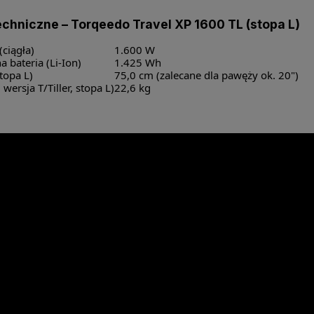
chniczne – Torqeedo Travel XP 1600 TL (stopa L)
ciągła)
1.600 W
bateria (Li-Ion)
1.425 Wh
topa L)
75,0 cm (zalecane dla pawęży ok. 20")
 wersja T/Tiller, stopa L)
22,6 kg