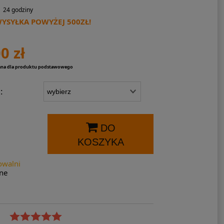
24 godziny
SYŁKA POWYŻEJ 500ZŁ!
0 zł
ana dla produktu podstawowego
:
DO
KOSZYKA
owalni
ne