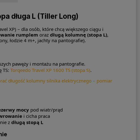
pa długa L (Tiller Long)
avel XP) – dla osób, które chcą większego ciągu i
owanie rumplem
oraz
długą kolumnę (stopa L)
,
ny, łodzie 4 m+, jachty na pantografie).
ższych pawęży i montażu na pantografie.
ę TS:
Torqeedo Travel XP 1600 TS (stopa S)
.
brać długość kolumny silnika elektrycznego – pomiar
rezerwy mocy
pod wiatr/prąd
wrowanie
i cicha praca
nie z
długą stopą L
nie