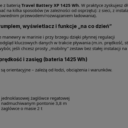
e z baterią
Travel Battery XP 1425 Wh
. W praktyce zyskujesz d
ć na kilka sposobów (w zależności od osprzętu): z sieci, z instal
powiednim przewodem/rozwiązaniem ładowania).
umplem, wyświetlacz i funkcje „na co dzień”
e manewry w marinie i przy brzegu dzięki płynnej regulacji
odgląd kluczowych danych w trakcie pływania (m.in. prędkość, stan
ybór, jeśli chcesz prosty „mobilny” zestaw bez stałej instalacji na 
rędkość i zasięg (bateria 1425 Wh)
 są orientacyjne – zależą od łodzi, obciążenia i warunków.
 jednoklasowej żaglówce regatowej
a nadmuchiwanym pontonie 3,8 m
 żaglówce o masie 2 t