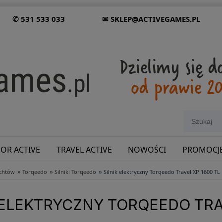
✆ 531 533 033
✉ SKLEP@ACTIVEGAMES.PL
OR ACTIVE
TRAVEL ACTIVE
NOWOŚCI
PROMOCJ
»
»
»
achtów
Torqeedo
Silniki Torqeedo
Silnik elektryczny Torqeedo Travel XP 1600 TL
SHOWROOM: ODWIEDŹ NAS NA ŚLĄSKU!
 ELEKTRYCZNY TORQEEDO TRA