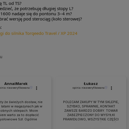
ę TL od TS?
zieć, że potrzebuję długiej stopy L?
P 1600 nadaje się do pontonu 3–4 m?
rać wersję pod sterociąg (koło sterowe)?
:
ugi do silnika Torqeedo Travel / XP 2024
su
AnnaiMarek
Łukasz
pinia niezweryfikowana
opinia niezweryfikowana
ty że świeżych dostaw, nie
POLECAM ZAKUPY W TYM SKLEPIE,
 latami w magazynach jak w
SZYBKO, SPRAWNIE, KONTAKT
obnych sklepach. Moim
ZAWSZE BARDZO DOBRY. TOWAR
iem warto za to dopłacić
ZABEZPIECZONY DO WYSYŁKI
zysłowiowe 5zł. Ogólnie
PRAWIDŁOWO, WSZYSTKIE CZĘŚCI
raca przebiega owocnie od
BYŁY W ZESTAWIE. jEŻELI KTOŚ
 7 lat. Jeśli pojawiają się
PLANUJE ZAKUP TO NAPEWNO