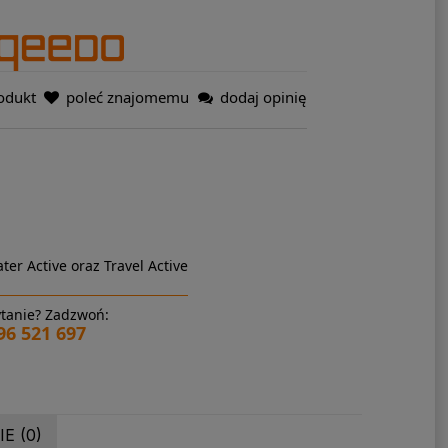
odukt
poleć znajomemu
dodaj opinię
ter Active oraz Travel Active
tanie? Zadzwoń:
96 521 697
E (0)