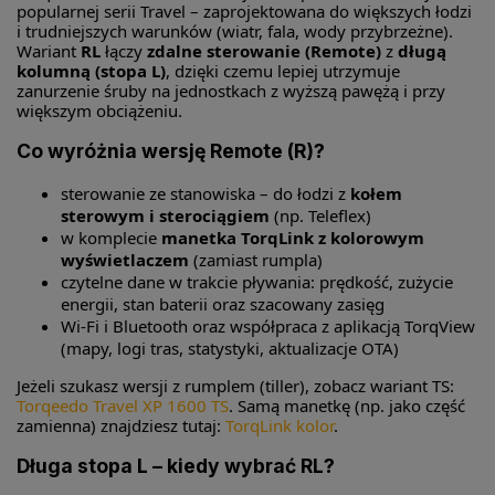
popularnej serii Travel – zaprojektowana do większych łodzi
i trudniejszych warunków (wiatr, fala, wody przybrzeżne).
Wariant
RL
łączy
zdalne sterowanie (Remote)
z
długą
kolumną (stopa L)
, dzięki czemu lepiej utrzymuje
zanurzenie śruby na jednostkach z wyższą pawężą i przy
większym obciążeniu.
Co wyróżnia wersję Remote (R)?
sterowanie ze stanowiska – do łodzi z
kołem
sterowym i sterociągiem
(np. Teleflex)
w komplecie
manetka TorqLink z kolorowym
wyświetlaczem
(zamiast rumpla)
czytelne dane w trakcie pływania: prędkość, zużycie
energii, stan baterii oraz szacowany zasięg
Wi-Fi i Bluetooth oraz współpraca z aplikacją TorqView
(mapy, logi tras, statystyki, aktualizacje OTA)
Jeżeli szukasz wersji z rumplem (tiller), zobacz wariant TS:
Torqeedo Travel XP 1600 TS
. Samą manetkę (np. jako część
zamienna) znajdziesz tutaj:
TorqLink kolor
.
Długa stopa L – kiedy wybrać RL?