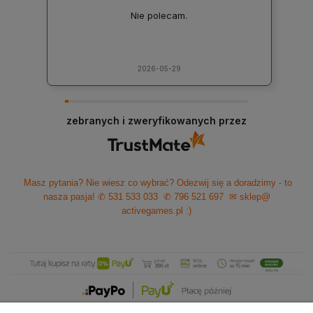
Nie polecam.
2026-05-29
zebranych i zweryfikowanych przez
Masz pytania? Nie wiesz co wybrać? Odezwij się a doradzimy - to
nasza pasja!
✆ 531 533 033
✆ 796 521 697
✉ sklep@
activegames.pl
:)