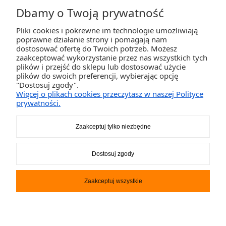
Dbamy o Twoją prywatność
Pliki cookies i pokrewne im technologie umożliwiają
ZAKUPY
poprawne działanie strony i pomagają nam
dostosować ofertę do Twoich potrzeb. Możesz
zaakceptować wykorzystanie przez nas wszystkich tych
POMOC
plików i przejść do sklepu lub dostosować użycie
plików do swoich preferencji, wybierając opcję
"Dostosuj zgody".
MOJE KONTO
Więcej o plikach cookies przeczytasz w naszej Polityce
prywatności.
INFORMACJE
Zaakceptuj tylko niezbędne
2K-Invest Sp. j. Ul. Św. Wojciecha 60, 41-922 Radzionków, śląskie NIP: 645-241-94-
Dostosuj zgody
33 REGON: 240545854
Napisz
sklep@activegames.pl
lub zadzwoń
+48796521697
Zaakceptuj wszystkie
Pokaż pełną wersję strony
Sklep internetowy Shoper.pl