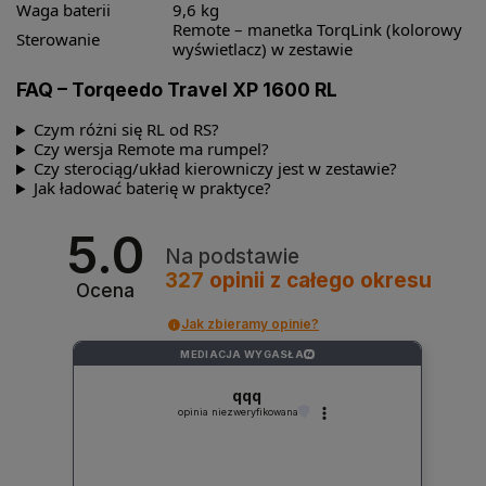
Waga baterii
9,6 kg
Remote – manetka TorqLink (kolorowy
Sterowanie
wyświetlacz) w zestawie
FAQ – Torqeedo Travel XP 1600 RL
Czym różni się RL od RS?
Czy wersja Remote ma rumpel?
Czy sterociąg/układ kierowniczy jest w zestawie?
Jak ładować baterię w praktyce?
5.0
Na podstawie
327
opinii
z całego okresu
Ocena
Jak zbieramy opinie?
MEDIACJA WYGASŁA
?
qqq
opinia niezweryfikowana