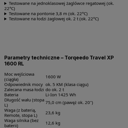
Testowane na jednoklasowej żaglówce regatowej (ok.
22°C)
Testowane na pontonie 3,8 m (ok. 22°C)
Testowane na łodzi żaglowej ok. 2 t (ok. 22°C)
Parametry techniczne – Torqeedo Travel XP
1600 RL
Moc wejściowa
1600 W
(ciągła)
Odpowiednik mocy
ok. 5 KM (klasa ciągu)
Zalecana masa łodzi
do ok. 2 t
Bateria
Li-Ion 1425 Wh
Długość wału (stopa
75,0 cm (pawęż ok. 20")
L)
Waga (z baterią,
23,6 kg
Remote, stopa L)
Waga silnika (bez
12,6 kg
baterii)