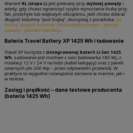
Wariant
RL (stopa L)
jest polecany przy
wyższej pawęży
i
wtedy, gdy chcesz ograniczyć ryzyko wynurzania śruby przy
fali, przechyle lub większym obciążeniu. Jeśli chcesz dobrać
długość kolumny “pod linijkę”, skorzystaj z poradnika:
Jak
dobrać długość kolumny silnika elektrycznego – pomiar
pawęży i zjawisko kawitacji
.
Bateria Travel Battery XP 1425 Wh i ładowanie
Travel XP korzysta z
zintegrowanej baterii Li-Ion 1425
Wh
. Ładowanie jest możliwe z sieci (ładowarka 180 W), z
instalacji 12 V / 24 V na łodzi (kabel ładujący) oraz z paneli
solarnych (do 200 Wp – przez odpowiedni przewód). W
praktyce to wygodne rozwiązanie zarówno w marinie, jak i
w terenie.
Zasięg i prędkość – dane testowe producenta
(bateria 1425 Wh)