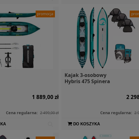
promocja
pro
Kajak 3-osobowy
Hybris 475 Spinera
1 889,00 zł
2 298
Cena regularna:
Cena regularna:
2 499,00 zł
2 
YKA
DO KOSZYKA