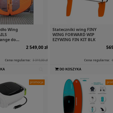
dło Wing
Stateczniki wing FINY
ILS
WING FORWARD WIP
ange do
EZYWING FIN KIT BLK
2 549,00 zł
569
Cena regularna:
Cena regularna:
3 319,00 zł
YKA
DO KOSZYKA
promocja
pro