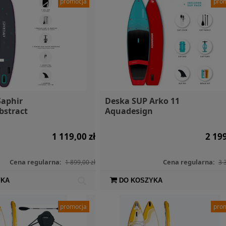
promocja
pro
Saphir
Deska SUP Arko 11
bstract
Aquadesign
1 119,00 zł
2 199
Cena regularna:
Cena regularna:
1 899,00 zł
3 
YKA
DO KOSZYKA
promocja
pro