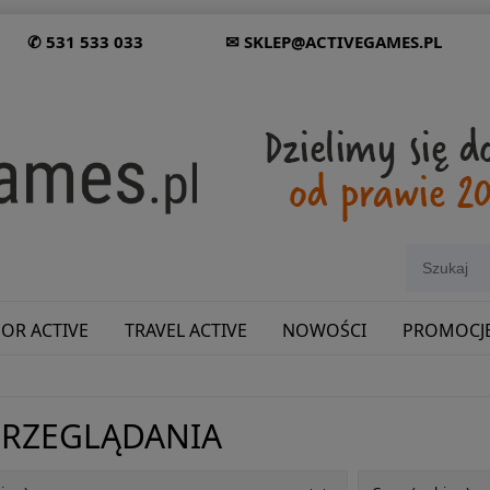
✆ 531 533 033
✉ SKLEP@ACTIVEGAMES.PL
OR ACTIVE
TRAVEL ACTIVE
NOWOŚCI
PROMOCJ
SHOWROOM: ODWIEDŹ NAS NA ŚLĄSKU!
PRZEGLĄDANIA