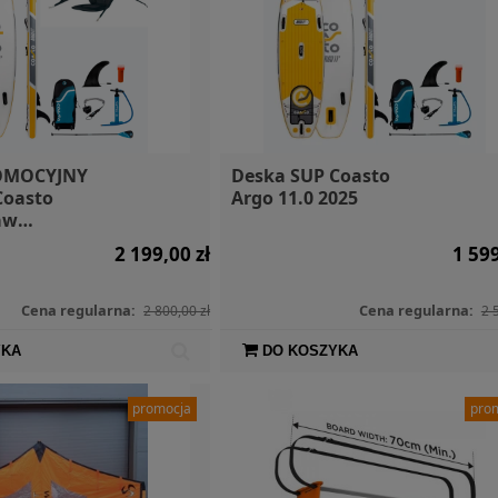
OMOCYJNY
Deska SUP Coasto
Coasto
Argo 11.0 2025
aw
2 199,00 zł
1 599
Cena regularna:
Cena regularna:
2 800,00 zł
2 
YKA
DO KOSZYKA
promocja
pro