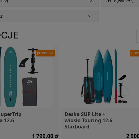
ierz)
Cena: (wybierz)
z)
CJE
promocja
pro
uperTrip
Deska SUP Lite +
a 12.6
wiosło Touring 12.6
Starboard
1 799,00 zł
2 900