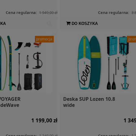
Cena regularna:
Cena regularna:
1 949,00 zł
3 
YKA
DO KOSZYKA
promocja
pro
dwodny /
Wodoodporna torba 2l
Restube 
ktryczny
Dry Bag Aqua Marina
asek
ubnado
1 499,00 zł
65,00 zł
 VOYAGER
Deska SUP Lozen 10.8
ideWave
wide
1 199,00 zł
1 349
Cena regularna:
Cena regularna:
1 249,00 zł
1 