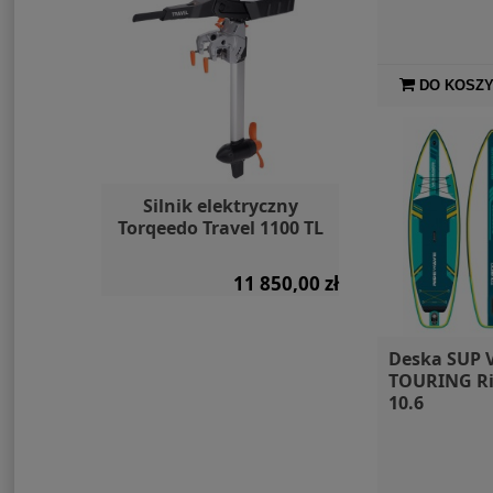
DO KOSZ
ountain
Silnik elektryczny
Skuter po
Torqeedo Travel 1100 TL
napęd ele
Waydoo S
109,00 zł
11 850,00 zł
Deska SUP
TOURING R
10.6