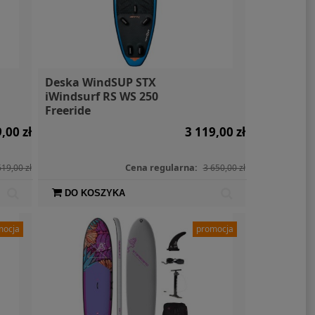
Deska WindSUP STX
iWindsurf RS WS 250
Freeride
,00 zł
3 119,00 zł
Cena regularna:
619,00 zł
3 650,00 zł
DO KOSZYKA
mocja
promocja