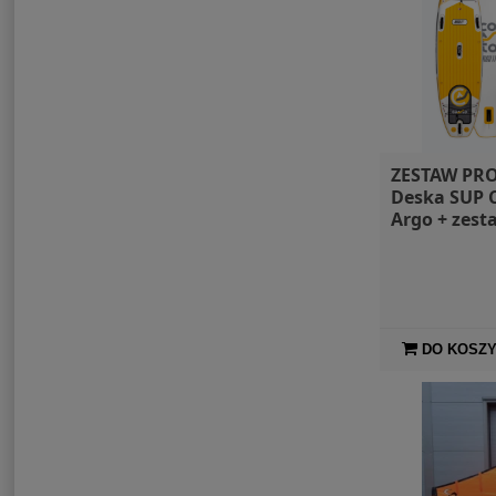
ZESTAW PR
Deska SUP 
Argo + zest
kajakowy
DO KOSZ