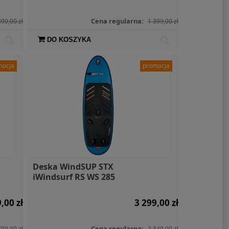
Cena regularna:
899,00 zł
1 399,00 zł
DO KOSZYKA
mocja
promocja
PFD - bojka
SIGG Butelka X Moomin
Siln
uracyjna
Stinky 0,6l
Mercu
450,00 zł
119,00 zł
Deska WindSUP STX
iWindsurf RS WS 285
,00 zł
3 299,00 zł
Cena regularna:
799,00 zł
3 849,00 zł