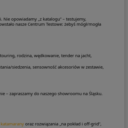
i. Nie opowiadamy „z katalogu” – testujemy,
owstało nasze Centrum Testowe: żebyś mógł/mogła
touring, rodzina, wędkowanie, tender na jacht,
stania/siedzenia, sensowność akcesoriów w zestawie,
wanie – zapraszamy do naszego showroomu na Śląsku.
,
katamarany
oraz rozwiązania „na pokład i off-grid”,