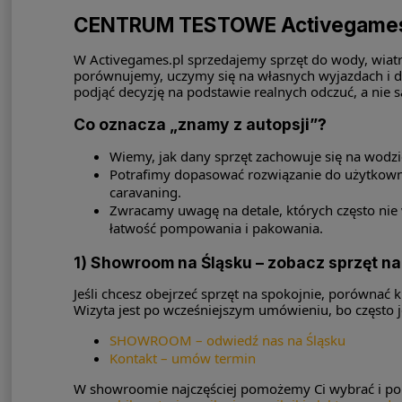
CENTRUM TESTOWE Activegames.pl
W Activegames.pl sprzedajemy sprzęt do wody, wiatru
porównujemy, uczymy się na własnych wyjazdach i 
podjąć decyzję na podstawie realnych odczuć, a nie
Co oznacza „znamy z autopsji”?
Wiemy, jak dany sprzęt zachowuje się na wodzie
Potrafimy dopasować rozwiązanie do użytkownika
caravaning.
Zwracamy uwagę na detale, których często nie 
łatwość pompowania i pakowania.
1) Showroom na Śląsku – zobacz sprzęt n
Jeśli chcesz obejrzeć sprzęt na spokojnie, porówna
Wizyta jest po wcześniejszym umówieniu, bo często j
SHOWROOM – odwiedź nas na Śląsku
Kontakt – umów termin
W showroomie najczęściej pomożemy Ci wybrać i po