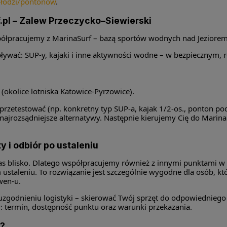
o łodzi/pontonów
.
f.pl – Zalew Przeczycko–Siewierski
współpracujemy z MarinaSurf – bazą sportów wodnych nad Jeziore
ywać: SUP-y, kajaki i inne aktywności wodne – w bezpiecznym, re
K (okolice lotniska Katowice-Pyrzowice).
 przetestować (np. konkretny typ SUP-a, kajak 1/2-os., ponton 
ą najrozsądniejsze alternatywy. Następnie kierujemy Cię do Marin
y i odbiór po ustaleniu
 nas blisko. Dlatego współpracujemy również z innymi punktami w
 ustaleniu. To rozwiązanie jest szczególnie wygodne dla osób, k
wen-u.
 uzgodnieniu logistyki – skierować Twój sprzęt do odpowiedniego 
: termin, dostępność punktu oraz warunki przekazania.
ę?