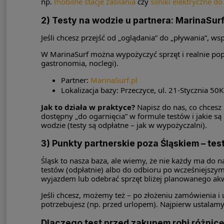
np.
mobilne stacje zasilania
czy
silniki elektryczne d
2) Testy na wodzie u partnera: MarinaSur
Jeśli chcesz przejść od „oglądania” do „pływania”, 
W MarinaSurf można wypożyczyć sprzęt i realnie popł
gastronomia, noclegi).
Partner:
MarinaSurf.pl
Lokalizacja bazy: Przeczyce, ul. 21-Stycznia 50
Jak to działa w praktyce?
Napisz do nas, co chcesz
dostępny „do ogarnięcia” w formule testów i jakie s
wodzie (testy są odpłatne – jak w wypożyczalni).
3) Punkty partnerskie poza Śląskiem – test
Śląsk to nasza baza, ale wiemy, że nie każdy ma do
testów (odpłatnie) albo do odbioru po wcześniejszym
wyjazdem lub odebrać sprzęt bliżej planowanego ak
Jeśli chcesz, możemy też – po złożeniu zamówienia i
potrzebujesz (np. przed urlopem). Najpierw ustalamy
Dlaczego test przed zakupem robi różnic