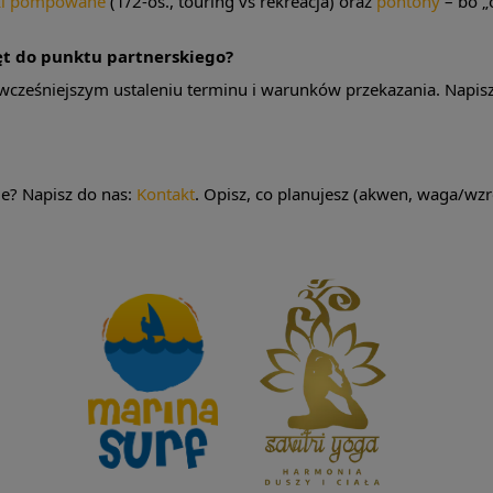
ki pompowane
(1/2-os., touring vs rekreacja) oraz
pontony
– bo „
ęt do punktu partnerskiego?
 wcześniejszym ustaleniu terminu i warunków przekazania. Napis
e? Napisz do nas:
Kontakt
. Opisz, co planujesz (akwen, waga/wzr