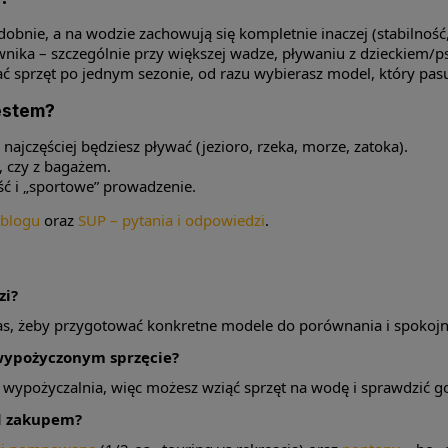
obnie, a na wodzie zachowują się kompletnie inaczej (stabilność
ownika – szczególnie przy większej wadze, pływaniu z dzieckiem/
ać sprzęt po jednym sezonie, od razu wybierasz model, który pasu
estem?
najczęściej będziesz pływać (jezioro, rzeka, morze, zatoka).
, czy z bagażem.
ość i „sportowe” prowadzenie.
 blogu
oraz
SUP – pytania i odpowiedzi
.
zi?
as, żeby przygotować konkretne modele do porównania i spokojni
wypożyczonym sprzęcie?
i wypożyczalnia, więc możesz wziąć sprzęt na wodę i sprawdzić g
ed zakupem?