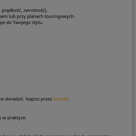
, prędkość, zwrotność).
psem lub przy planach touringowych.
je do Twojego stylu.
e doradzić. Napisz przez
kontakt
.
o w praktyce.