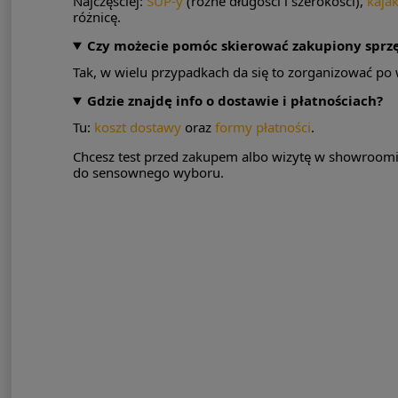
Najczęściej:
SUP-y
(różne długości i szerokości),
kaja
różnicę.
Czy możecie pomóc skierować zakupiony sprz
Tak, w wielu przypadkach da się to zorganizować po
Gdzie znajdę info o dostawie i płatnościach?
Tu:
koszt dostawy
oraz
formy płatności
.
Chcesz test przed zakupem albo wizytę w showroomi
do sensownego wyboru.