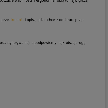
odczucie stabilności” i ergonomia robią tu największą
z przez
kontakt
i opisz, gdzie chcesz odebrać sprzęt.
ost, styl pływania), a podpowiemy najkrótszą drogę