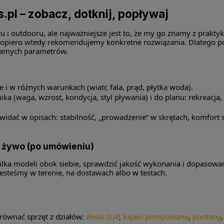
 – zobacz, dotknij, popływaj
 i outdooru, ale najważniejsze jest to, że my go znamy z praktyk
dopiero wtedy rekomendujemy konkretne rozwiązania. Dlatego p
 samych parametrów.
 i w różnych warunkach (wiatr, fala, prąd, płytka woda).
 (waga, wzrost, kondycja, styl pływania) i do planu: rekreacja, 
widać w opisach: stabilność, „prowadzenie” w skrętach, komfort 
a żywo (po umówieniu)
ć kilka modeli obok siebie, sprawdzić jakość wykonania i dopaso
esteśmy w terenie, na dostawach albo w testach.
równać sprzęt z działów:
deski SUP
,
kajaki pompowane
,
pontony