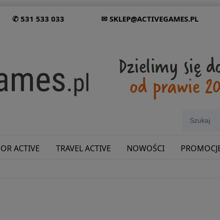
✆ 531 533 033
✉ SKLEP@ACTIVEGAMES.PL
OR ACTIVE
TRAVEL ACTIVE
NOWOŚCI
PROMOCJ
SHOWROOM: ODWIEDŹ NAS NA ŚLĄSKU!