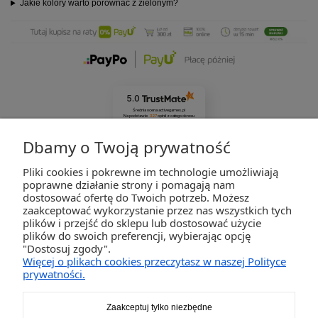
Jakie kolory warto porównać z zielonym?
5.0
Średnia ocena activegames.pl
Na podstawie
327
opinii
z całego okresu
Zobacz opinie
Dbamy o Twoją prywatność
Pliki cookies i pokrewne im technologie umożliwiają
ZAKUPY
poprawne działanie strony i pomagają nam
dostosować ofertę do Twoich potrzeb. Możesz
zaakceptować wykorzystanie przez nas wszystkich tych
POMOC
plików i przejść do sklepu lub dostosować użycie
plików do swoich preferencji, wybierając opcję
"Dostosuj zgody".
MOJE KONTO
Więcej o plikach cookies przeczytasz w naszej Polityce
prywatności.
INFORMACJE
Zaakceptuj tylko niezbędne