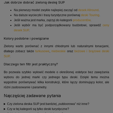
Jak dobrze dobrać zieloną deskę SUP
Na pierwszy model zwykle najlepiej zacząć od
desek Allround
.
Na dalsze wycieczki i trasy turystyczne porównaj
deski Touring
.
Jeśli ważna jest marka, zajrzyj do kategorii
producentów
.
Jeśli wybór ma być podporządkowany budżetowi, sprawdź
ceny
desek SUP
.
Kolory podobne i powiązane
Zielony warto porównać z innymi chłodnymi lub naturalnymi tonacjami,
dlatego zobacz także
turkusowe
,
niebieskie
oraz
beżowe i brązowe deski
SUP
.
Dlaczego ten filtr jest praktyczny?
Bo pozwala szybko wyłowić modele o określonej estetyce bez zawężania
wyboru do jednej marki czy jednego typu deski. Dzięki temu można
wygodnie porównywać kilka konstrukcji, które łączy dominujący kolor, ale
różni zastosowanie i parametry.
Najczęściej zadawane pytania
Czy zielona deska SUP jest bardziej „outdoorowa” niż inne?
Czy w tej kategorii są tylko deski turystyczne?