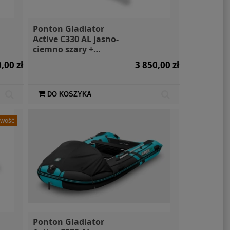
Ponton Gladiator
Active C330 AL jasno-
ciemno szary +
markiza i torby
,00 zł
3 850,00 zł
DO KOSZYKA
wość
Ponton Gladiator