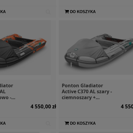
YKA
DO KOSZYKA
diator
Ponton Gladiator
 AL
Active C370 AL szary -
wo -
ciemnoszary +
iza i
markiza i torby
4 550,00 zł
4 550
YKA
DO KOSZYKA