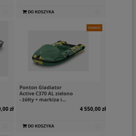
DO KOSZYKA
nowość
Ponton Gladiator
Active C370 AL zielono
- żółty + markiza i
torby
,00 zł
4 550,00 zł
DO KOSZYKA