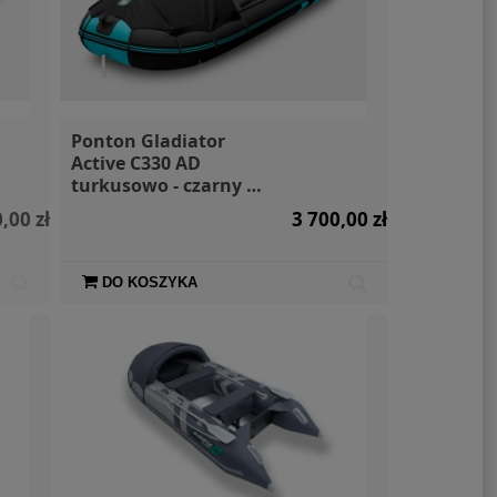
Ponton Gladiator
Active C330 AD
turkusowo - czarny +
markiza i torby
,00 zł
3 700,00 zł
DO KOSZYKA