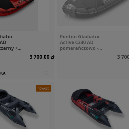
diator
Ponton Gladiator
 AD
Active C330 AD
czarny +
pomarańczowo -
orby
szary + markiza i
3 700,00 zł
3 700
torby
YKA
nowość