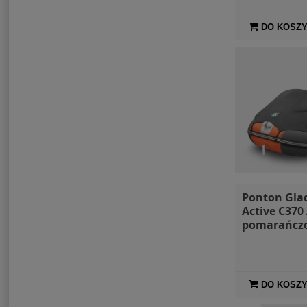
DO KOSZ
Ponton Gla
Active C370
pomarańczo
szary + mark
torby
DO KOSZ