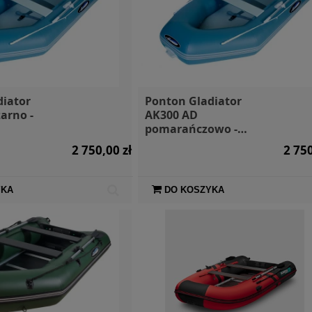
diator
Ponton Gladiator
arno -
AK300 AD
pomarańczowo -
ciemnoszary
2 750,00 zł
2 750
YKA
DO KOSZYKA