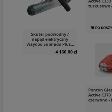
Active C330
turkusowo -
markiza i t
DO KOSZ
zny do
Skuter podwodny /
SIGG Butelk
n Spirit
napęd elektryczny
Lighthou
W 48V
Waydoo Subnado Plus z
uchwytem
 499,00 zł
4 160,00 zł
a:
9 799,00 zł
Ponton Gla
Active C370
czerwono - b
markiza i t