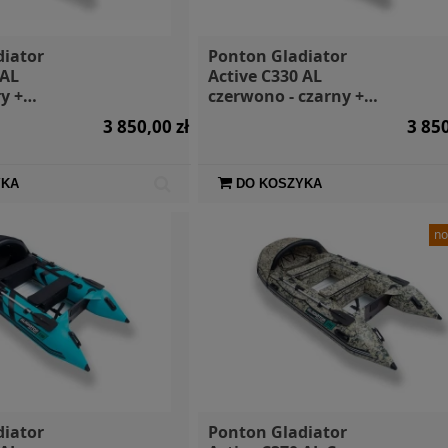
diator
Ponton Gladiator
 AL
Active C330 AL
y +
czerwono - czarny +
orby
markiza i torby
3 850,00 zł
3 850
YKA
DO KOSZYKA
no
diator
Ponton Gladiator