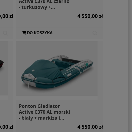
Active C370 AL czarno
- turkusowy +
markiza i torby
,00 zł
4 550,00 zł
DO KOSZYKA
na torba 10l
Deska SUP Glow Aqua
Siln
Aqua Marina
Marina 2025
Mercu
79,00 zł
2 099,00 zł
Cena regularna:
2 999,00 zł
Ponton Gladiator
Active C370 AL morski
- biały + markiza i
torby
,00 zł
4 550,00 zł