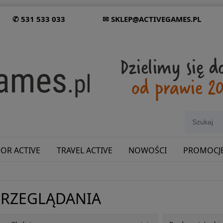
✆ 531 533 033
✉ SKLEP@ACTIVEGAMES.PL
OR ACTIVE
TRAVEL ACTIVE
NOWOŚCI
PROMOCJ
SHOWROOM: ODWIEDŹ NAS NA ŚLĄSKU!
PRZEGLĄDANIA