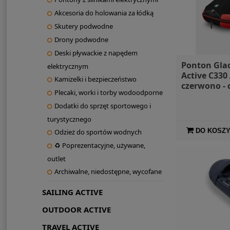
Akcesoria do holowania za łódką
Skutery podwodne
Drony podwodne
Deski pływackie z napędem
Ponton Gla
elektrycznym
Active C330
Kamizelki i bezpieczeństwo
czerwono - 
Plecaki, worki i torby wodoodporne
markiza i t
Dodatki do sprzęt sportowego i
turystycznego
DO KOSZ
Odzież do sportów wodnych
♻ Poprezentacyjne, używane,
outlet
Archiwalne, niedostępne, wycofane
SAILING ACTIVE
OUTDOOR ACTIVE
TRAVEL ACTIVE