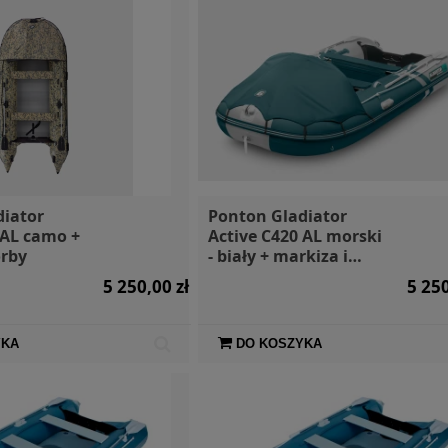
diator
Ponton Gladiator
 AL camo +
Active C420 AL morski
orby
- biały + markiza i
torby
5 250,00 zł
5 250
YKA
DO KOSZYKA