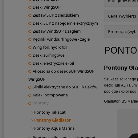
Kategorie: Pont
Deski WingSUP
Zestaw SUP z siedziskiem
Cena: (wybierz)
Deski SUP z napędem elektrycznym
Zestaw WindSUP z żaglem
Promocja: (wybi
Pędniki windsurfingowe - żagle
Wing foil, hydrofoil
PONTO
Deski surfingowe
Deski elektryczne eFoil
Pontony Glad
Akcesoria do desek SUP WindSUP
WingSUP
Szukasz solidnego 
deck) lub AL (alum
Silniki elektryczne do SUP i kajaków
podłogę i kolor pod 
Kajaki pompowane
Gladiator (BS Marin
Pontony
Pontony TakaCat
Pontony Gladiator
Pontony Aqua Marina
Pontony z silnikami elektrycznymi