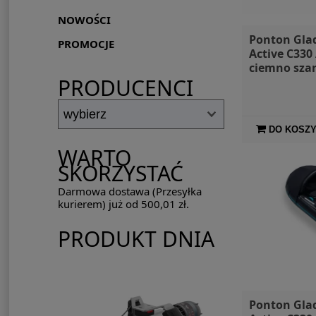
NOWOŚCI
Ponton Gla
PROMOCJE
Active C330
ciemno szar
PRODUCENCI
markiza i t
DO KOSZ
WARTO
SKORZYSTAĆ
Darmowa dostawa (Przesyłka
kurierem) już od 500,01 zł.
PRODUKT DNIA
Ponton Gla