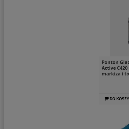
Ponton Gla
Active C420
markiza i t
DO KOSZ