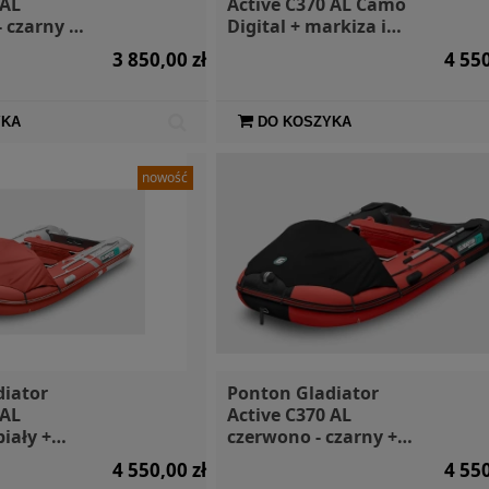
 AL
Active C370 AL Camo
 czarny +
Digital + markiza i
orby
torby
3 850,00 zł
4 550
YKA
DO KOSZYKA
a X Moomin
Restube PFD - bojka
Wodoodpor
se 0,6l
asekuracyjna
Dry Bag 
nowość
109,00 zł
450,00 zł
diator
Ponton Gladiator
 AL
Active C370 AL
iały +
czerwono - czarny +
orby
markiza i torby
4 550,00 zł
4 550