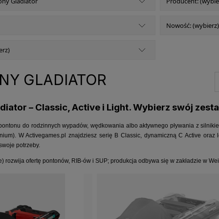
ony Gladiator
Producent: (wybie
Nowość: (wybierz)
erz)
NY GLADIATOR
iator – Classic, Active i Light. Wybierz swój zest
pontonu do rodzinnych wypadów, wędkowania albo aktywnego pływania z silnikiem
inium). W Activegames.pl znajdziesz serię B Classic, dynamiczną C Active oraz
swoje potrzeby.
e) rozwija ofertę pontonów, RIB-ów i SUP; produkcja odbywa się w zakładzie w Wei