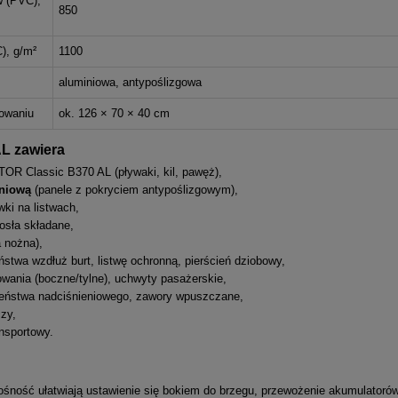
w (PVC),
850
), g/m²
1100
aluminiowa, antypoślizgowa
owaniu
ok. 126 × 70 × 40 cm
L zawiera
OR Classic B370 AL (pływaki, kil, pawęż),
niową
(panele z pokryciem antypoślizgowym),
wki na listwach,
osła składane,
 nożna),
ństwa wzdłuż burt, listwę ochronną, pierścień dziobowy,
wania (boczne/tylne), uchwyty pasażerskie,
eństwa nadciśnieniowego, zawory wpuszczane,
zy,
ansportowy.
nośność ułatwiają ustawienie się bokiem do brzegu, przewożenie akumulator