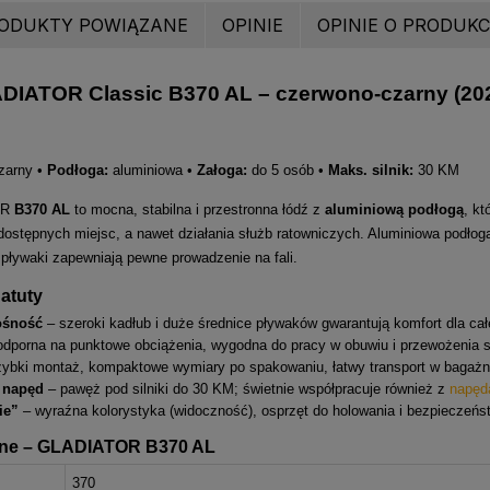
ODUKTY POWIĄZANE
OPINIE
OPINIE O PRODUKCI
DIATOR Classic B370 AL – czerwono-czarny (20
zarny •
Podłoga:
aluminiowa •
Załoga:
do 5 osób •
Maks. silnik:
30 KM
OR
B370 AL
to mocna, stabilna i przestronna łódź z
aluminiową podłogą
, kt
dostępnych miejsc, a nawet działania służb ratowniczych. Aluminiowa podło
e pływaki zapewniają pewne prowadzenie na fali.
atuty
ośność
– szeroki kadłub i duże średnice pływaków gwarantują komfort dla całe
dporna na punktowe obciążenia, wygodna do pracy w obuwiu i przewożenia s
ybki montaż, kompaktowe wymiary po spakowaniu, łatwy transport w bagażn
 napęd
– pawęż pod silniki do 30 KM; świetnie współpracuje również z
napęd
ie”
– wyraźna kolorystyka (widoczność), osprzęt do holowania i bezpieczeńs
zne – GLADIATOR B370 AL
m
370