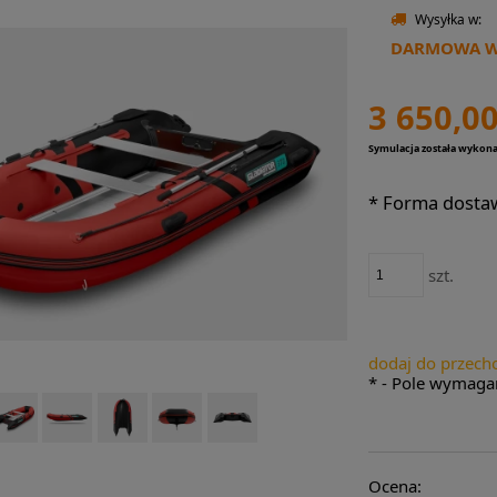
Wysyłka w:
DARMOWA WY
3 650,00
Symulacja została wykon
*
Forma dosta
szt.
dodaj do przech
*
- Pole wymaga
Ocena: