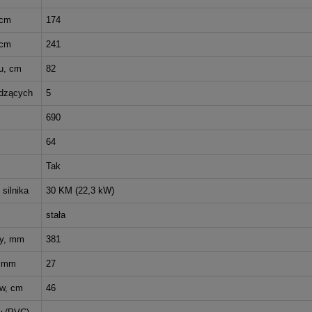
 cm
174
 cm
241
u, cm
82
edzących
5
690
64
Tak
silnika
30 KM (22,3 kW)
stała
y, mm
381
, mm
27
ów, cm
46