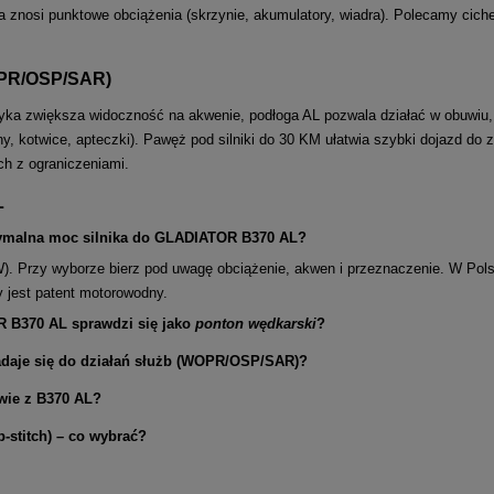
a znosi punktowe obciążenia (skrzynie, akumulatory, wiadra). Polecamy cich
OPR/OSP/SAR)
yka zwiększa widoczność na akwenie, podłoga AL pozwala działać w obuwiu, a
liny, kotwice, apteczki). Pawęż pod silniki do 30 KM ułatwia szybki dojazd d
ch z ograniczeniami.
L
symalna moc silnika do GLADIATOR B370 AL?
). Przy wyborze bierz pod uwagę obciążenie, akwen i przeznaczenie. W Pols
jest patent motorowodny.
 B370 AL sprawdzi się jako
ponton wędkarski
?
daje się do działań służb (WOPR/OSP/SAR)?
awie z B370 AL?
-stitch) – co wybrać?