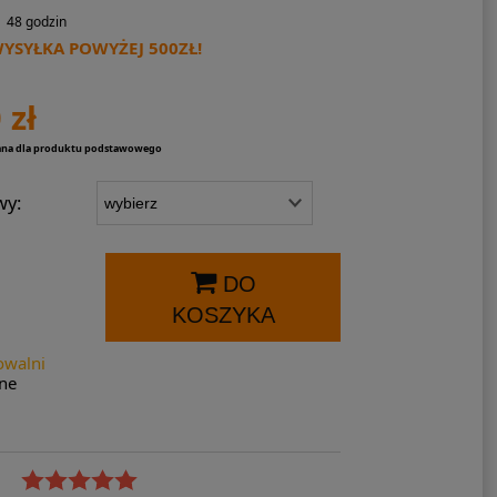
48 godzin
SYŁKA POWYŻEJ 500ZŁ!
 zł
ana dla produktu podstawowego
wy:
DO
KOSZYKA
owalni
ne