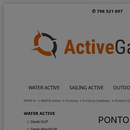
✆ 796 521 697
WATER ACTIVE
SAILING ACTIVE
OUTDO
»
»
»
»
Jesteś w:
WATER active
Pontony
Pontony Gladiator
Ponton Gl
WATER ACTIVE
PONTON
Deski SUP
Deski WindSUP