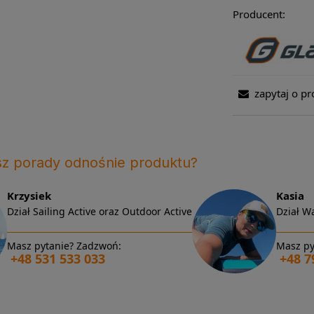
Producent:
zapytaj o pr
sz porady odnośnie produktu?
Krzysiek
Kasia
Dział Sailing Active oraz Outdoor Active
Dział Wa
Masz pytanie? Zadzwoń:
Masz py
+48 531 533 033
+48 7