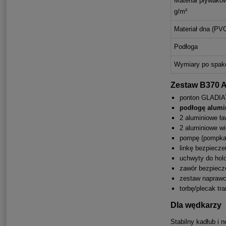
Materiał pływakó
g/m²
Materiał dna (PVC
Podłoga
Wymiary po spak
Zestaw B370 A
ponton GLADIAT
podłogę alumi
2 aluminiowe ła
2 aluminiowe wi
pompę (pompka
linkę bezpiecze
uchwyty do holo
zawór bezpiecz
zestaw naprawc
torbę/plecak tr
Dla wędkarzy
Stabilny kadłub i 