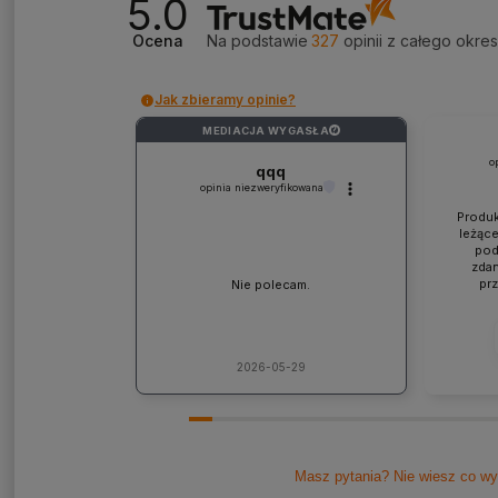
5.0
Ocena
Na podstawie
327
opinii
z całego okre
Jak zbieramy opinie?
MEDIACJA WYGASŁA
?
o
qqq
opinia niezweryfikowana
Produk
leżące
pod
zdan
pr
Nie polecam.
współp
ponad
jaki
lic
kons
2026-05-29
Pole
Masz pytania? Nie wiesz co wy