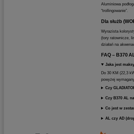
Aluminiowa podłog
“trollingowanie”.
Dla służb (W
Wyrazista koloryst
(tory ratownicze, 
działań na akwena
FAQ – B370 A
Jaka jest mak
Do 30 KM (22,3 kW
powyżej wymagany 
Czy GLADIATOR
Czy B370 AL na
Co jest w zest
AL czy AD (drop