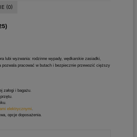
E (0)
25)
óra lubi wyzwania: rodzinne wypady, wędkarskie zasiadki,
ga pozwala pracować w butach i bezpiecznie przewozić cięższy
j załogi i bagażu.
przętu.
iku.
ami elektrycznymi
.
twa, opcje doposażenia.