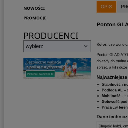
OPIS
PR
NOWOŚCI
PROMOCJE
Ponton GLA
PRODUCENCI
Kolor:
czerwono-c
Ponton GLADIAT
dojazdy do trudno 
sprzęt, a kil i duż
Najważniejsze 
Stabilność i n
Podłoga AL
– o
Mobilność
– sz
Gotowość pod
Praca „w teren
Dane technic
Długość łodzi, c