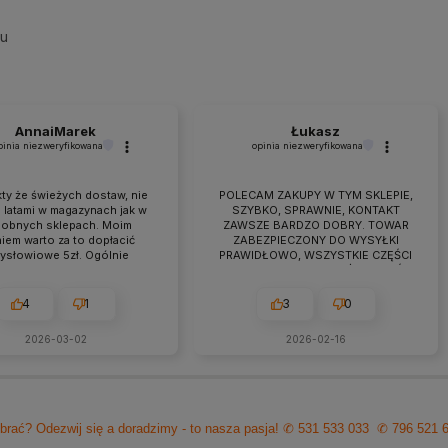
su
AnnaiMarek
Łukasz
pinia niezweryfikowana
opinia niezweryfikowana
ty że świeżych dostaw, nie
POLECAM ZAKUPY W TYM SKLEPIE,
 latami w magazynach jak w
SZYBKO, SPRAWNIE, KONTAKT
obnych sklepach. Moim
ZAWSZE BARDZO DOBRY. TOWAR
iem warto za to dopłacić
ZABEZPIECZONY DO WYSYŁKI
zysłowiowe 5zł. Ogólnie
PRAWIDŁOWO, WSZYSTKIE CZĘŚCI
raca przebiega owocnie od
BYŁY W ZESTAWIE. jEŻELI KTOŚ
 7 lat. Jeśli pojawiają się
PLANUJE ZAKUP TO NAPEWNO
eś problemy zawsze można
WARTO TUTAJ
4
1
3
0
zyć na szybką pomoc czy
ultacje i rzeczową rade.
2026-03-02
2026-02-16
cam z czystym sumieniem!
brać? Odezwij się a doradzimy - to nasza pasja!
✆ 531 533 033
✆ 796 521 