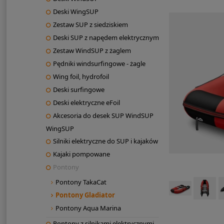
Deski WingSUP
Zestaw SUP z siedziskiem
Deski SUP z napędem elektrycznym
Zestaw WindSUP z żaglem
Pędniki windsurfingowe - żagle
Wing foil, hydrofoil
Deski surfingowe
Deski elektryczne eFoil
Akcesoria do desek SUP WindSUP
WingSUP
Silniki elektryczne do SUP i kajaków
Kajaki pompowane
Pontony
Pontony TakaCat
Pontony Gladiator
Pontony Aqua Marina
Pontony z silnikami elektrycznymi