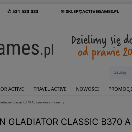
✆ 531 533 033
✉ SKLEP@ACTIVEGAMES.PL
OR ACTIVE
TRAVEL ACTIVE
NOWOŚCI
PROMOCJ
adiator Classic B370 AL czerwono - czarny
SHOWROOM: ODWIEDŹ NAS NA ŚLĄSKU!
 GLADIATOR CLASSIC B370 