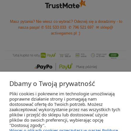
Masz pytania? Nie wiesz co wybrać? Odezwij się a doradzimy - to
nasza pasja!
✆ 531 533 033
✆ 796 521 697
✉ sklep@
activegames.pl
:)
Dbamy o Twoją prywatność
Pliki cookies i pokrewne im technologie umożliwiają
ZAKUPY
poprawne działanie strony i pomagają nam
dostosować ofertę do Twoich potrzeb. Możesz
zaakceptować wykorzystanie przez nas wszystkich tych
POMOC
plików i przejść do sklepu lub dostosować użycie
plików do swoich preferencji, wybierając opcję
"Dostosuj zgody".
MOJE KONTO
Więcej o plikach cookies przeczytasz w naszej Polityce