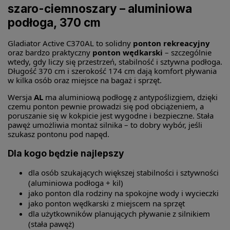
szaro-ciemnoszary – aluminiowa
podłoga, 370 cm
Gladiator Active C370AL to solidny
ponton rekreacyjny
oraz bardzo praktyczny
ponton wędkarski
– szczególnie
wtedy, gdy liczy się przestrzeń, stabilność i sztywna podłoga.
Długość 370 cm i szerokość 174 cm dają komfort pływania
w kilka osób oraz miejsce na bagaż i sprzęt.
Wersja
AL
ma aluminiową podłogę z antypoślizgiem, dzięki
czemu ponton pewnie prowadzi się pod obciążeniem, a
poruszanie się w kokpicie jest wygodne i bezpieczne. Stała
pawęż umożliwia montaż silnika – to dobry wybór, jeśli
szukasz pontonu pod napęd.
Dla kogo będzie najlepszy
dla osób szukających większej stabilności i sztywności
(aluminiowa podłoga + kil)
jako ponton dla rodziny na spokojne wody i wycieczki
jako ponton wędkarski z miejscem na sprzęt
dla użytkowników planujących pływanie z silnikiem
(stała pawęż)