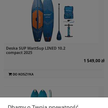
Deska SUP WattSup LINED 10.2
compact 2025
1 549,00 zł
DO KOSZYKA
Dbamy o Twoją prywatność