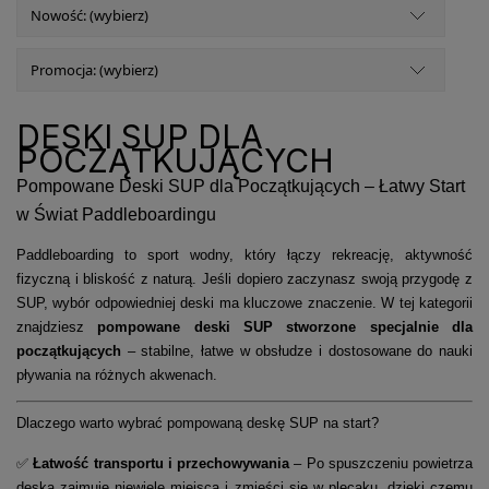
Nowość: (wybierz)
Promocja: (wybierz)
DESKI SUP DLA
POCZĄTKUJĄCYCH
Pompowane Deski SUP dla Początkujących – Łatwy Start
w Świat Paddleboardingu
Paddleboarding to sport wodny, który łączy rekreację, aktywność
fizyczną i bliskość z naturą. Jeśli dopiero zaczynasz swoją przygodę z
SUP, wybór odpowiedniej deski ma kluczowe znaczenie. W tej kategorii
znajdziesz
pompowane deski SUP stworzone specjalnie dla
początkujących
– stabilne, łatwe w obsłudze i dostosowane do nauki
pływania na różnych akwenach.
Dlaczego warto wybrać pompowaną deskę SUP na start?
✅
Łatwość transportu i przechowywania
– Po spuszczeniu powietrza
deska zajmuje niewiele miejsca i zmieści się w plecaku, dzięki czemu