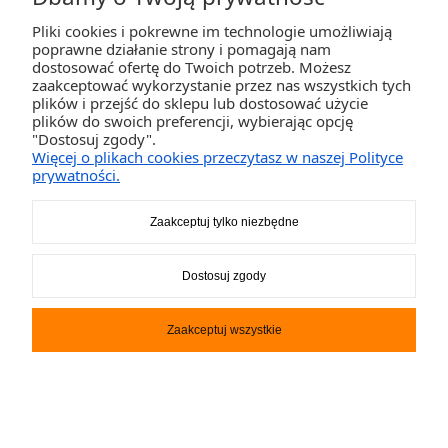
Pliki cookies i pokrewne im technologie umożliwiają
poprawne działanie strony i pomagają nam
dostosować ofertę do Twoich potrzeb. Możesz
zaakceptować wykorzystanie przez nas wszystkich tych
plików i przejść do sklepu lub dostosować użycie
plików do swoich preferencji, wybierając opcję
Deska SUP WattSup MARLIN
"Dostosuj zgody".
miniCOMBO 12.5
Więcej o plikach cookies przeczytasz w naszej Polityce
prywatności.
1 399,00 zł
Zaakceptuj tylko niezbędne
DO KOSZYKA
Dostosuj zgody
Zaakceptuj wszystkie